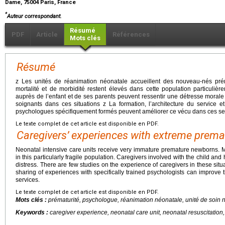
Dame, 75004 Paris, France
*
Auteur correspondant.
Résumé
PDF
Article
Références
Mots clés
Résumé
z Les unités de réanimation néonatale accueillent des nouveau-nés pr
mortalité et de morbidité restent élevés dans cette population particulièr
auprès de l’enfant et de ses parents peuvent ressentir une détresse morale 
soignants dans ces situations z La formation, l’architecture du service 
psychologues spécifiquement formés peuvent améliorer ce vécu dans ces se
Le texte complet de cet article est disponible en PDF.
Caregivers’ experiences with extreme premat
Neonatal intensive care units receive very immature premature newborns. Mo
in this particularly fragile population. Caregivers involved with the child an
distress. There are few studies on the experience of caregivers in these situa
sharing of experiences with specifically trained psychologists can improve t
services.
Le texte complet de cet article est disponible en PDF.
Mots clés :
prématurité, psychologue, réanimation néonatale, unité de soin 
Keywords :
caregiver experience, neonatal care unit, neonatal resuscitation,