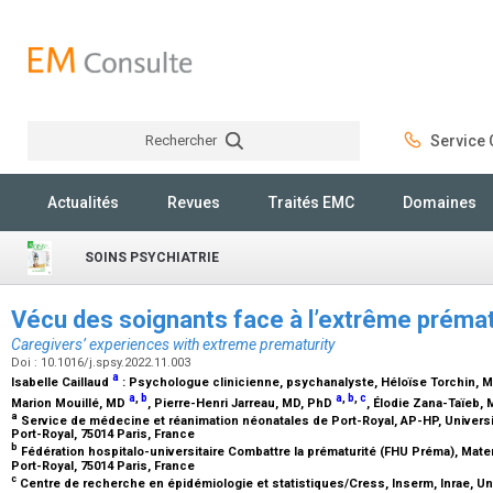
Rechercher
Service C
Rechercher
Actualités
Revues
Traités EMC
Domaines
SOINS PSYCHIATRIE
Vécu des soignants face à l’extrême préma
Caregivers’ experiences with extreme prematurity
Doi : 10.1016/j.spsy.2022.11.003
a
Isabelle Caillaud
:
Psychologue clinicienne, psychanalyste
, Héloïse Torchin,
M
a
,
b
a
,
b
,
c
Marion Mouillé,
MD
, Pierre-Henri Jarreau,
MD, PhD
, Élodie Zana-Taïeb,
a
Service de médecine et réanimation néonatales de Port-Royal, AP-HP, Universit
Port-Royal, 75014 Paris, France
b
Fédération hospitalo-universitaire Combattre la prématurité (FHU Préma), Mater
Port-Royal, 75014 Paris, France
c
Centre de recherche en épidémiologie et statistiques/Cress, Inserm, Inrae, Univ