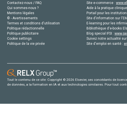
Contactez-nous / FAQ
Site e-commerce :
www.el
Qui sommes-nous ?
Aide à la pratique clinique
Mentions légales
Portail pour les institution
© - Avertissements
Site d'information sur l'E
Termes et conditions d'utilisation
E-learning pour les infirmi
Politique rédactionnelle
Bibliothèque d'e-books Els
Politique publicitaire
Blog special IFSI :
www.gen
Cookie settings
Suivez notre actualité sur
Politique de la vie privée
Site d'emploi en santé :
e
Tout le contenu de ce site: Copyright © 2026 Elsevier, ses concédants de licence e
de données, a la formation en IA et aux technologies similaires. Pour tout con