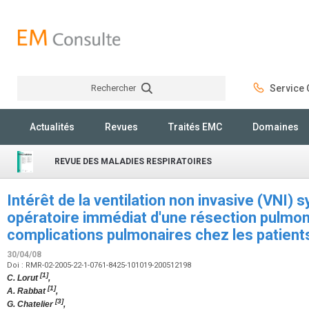
Rechercher
Service C
Rechercher
Actualités
Revues
Traités EMC
Domaines
REVUE DES MALADIES RESPIRATOIRES
Intérêt de la ventilation non invasive (VNI)
opératoire immédiat d'une résection pulmona
complications pulmonaires chez les patien
30/04/08
Doi : RMR-02-2005-22-1-0761-8425-101019-200512198
[1]
C. Lorut
,
[1]
A. Rabbat
,
[3]
G. Chatelier
,