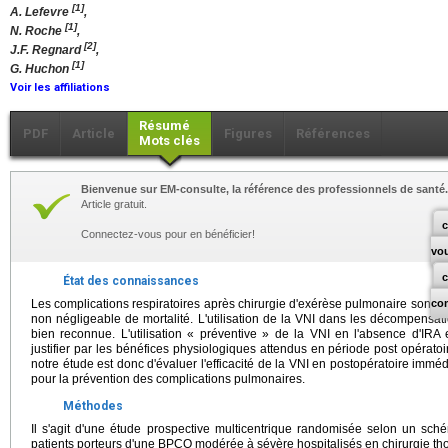
[1]
A. Lefevre
,
[1]
N. Roche
,
[2]
J.F. Regnard
,
[1]
G. Huchon
Voir les affiliations
Résumé
PDF
Article
Figures
Références
Mots clés
Bienvenue sur EM-consulte, la référence des professionnels de santé.
Article gratuit.
c
Connectez-vous pour en bénéficier!
vo
État des connaissances
Les complications respiratoires après chirurgie d'exérèse pulmonaire sont le
co
non négligeable de mortalité. L'utilisation de la VNI dans les décompensat
bien reconnue. L'utilisation « préventive » de la VNI en l'absence d'IRA
justifier par les bénéfices physiologiques attendus en période post opératoi
notre étude est donc d'évaluer l'efficacité de la VNI en postopératoire im
pour la prévention des complications pulmonaires.
Méthodes
Il s'agit d'une étude prospective multicentrique randomisée selon un sc
patients porteurs d'une BPCO modérée à sévère hospitalisés en chirurgie th