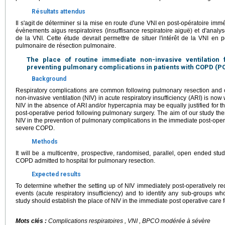
Résultats attendus
Il s'agit de déterminer si la mise en route d'une VNI en post-opératoire imm
évènements aigus respiratoires (insuffisance respiratoire aiguë) et d'analy
de la VNI. Cette étude devrait permettre de situer l'intérêt de la VNI en 
pulmonaire de résection pulmonaire.
The place of routine immediate non-invasive ventilation 
preventing pulmonary complications in patients with COPD (P
Background
Respiratory complications are common following pulmonary resection and ca
non-invasive ventilation (NIV) in acute respiratory insufficiency (ARI) is now
NIV in the absence of ARI and/or hypercapnia may be equally justified for th
post-operative period following pulmonary surgery. The aim of our study ther
NIV in the prevention of pulmonary complications in the immediate post-oper
severe COPD.
Methods
It will be a multicentre, prospective, randomised, parallel, open ended st
COPD admitted to hospital for pulmonary resection.
Expected results
To determine whether the setting up of NIV immediately post-operatively re
events (acute respiratory insufficiency) and to identify any sub-groups wh
study should establish the place of NIV in the immediate post operative care 
Mots clés :
Complications respiratoires , VNI , BPCO modérée à sévère