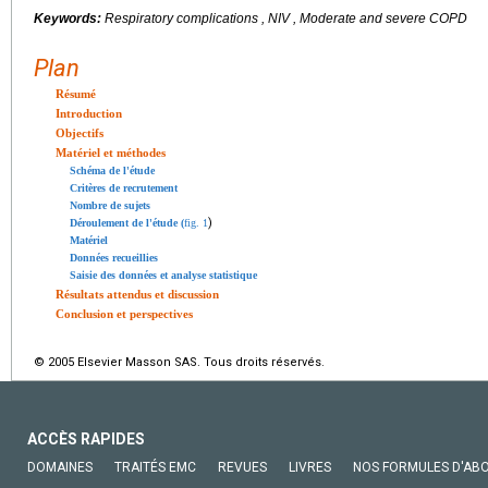
Keywords:
Respiratory complications , NIV , Moderate and severe COPD
Plan
Résumé
Introduction
Objectifs
Matériel et méthodes
Schéma de l'étude
Critères de recrutement
Nombre de sujets
)
Déroulement de l'étude (
fig. 1
Matériel
Données recueillies
Saisie des données et analyse statistique
Résultats attendus et discussion
Conclusion et perspectives
© 2005 Elsevier Masson SAS. Tous droits réservés.
ACCÈS RAPIDES
DOMAINES
TRAITÉS EMC
REVUES
LIVRES
NOS FORMULES D'AB