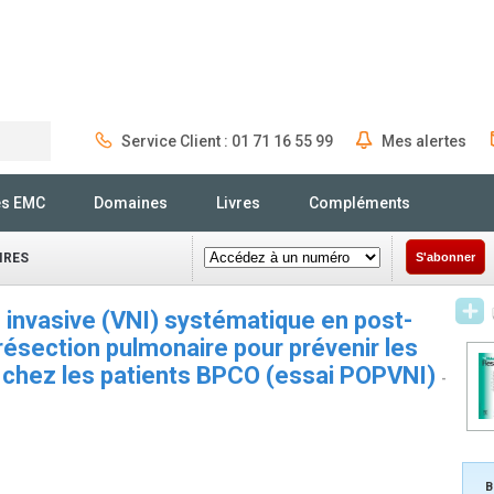
Service Client : 01 71 16 55 99
Mes alertes
Rechercher
és EMC
Domaines
Livres
Compléments
IRES
S'abonner
on invasive (VNI) systématique en post-
résection pulmonaire pour prévenir les
 chez les patients BPCO (essai POPVNI)
-
B