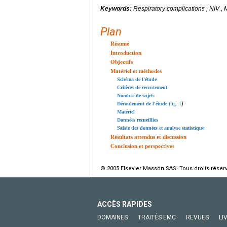
Keywords:
Respiratory complications , NIV 
Plan
Résumé
Introduction
Objectifs
Matériel et méthodes
Schéma de l'étude
Critères de recrutement
Nombre de sujets
)
Déroulement de l'étude (
fig. 1
Matériel
Données recueillies
Saisie des données et analyse statistique
Résultats attendus et discussion
Conclusion et perspectives
© 2005 Elsevier Masson SAS. Tous droits réser
ACCÈS RAPIDES
DOMAINES
TRAITÉS EMC
REVUES
LI