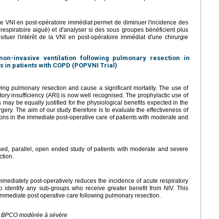
'une VNI en post-opératoire immédiat permet de diminuer l'incidence des
respiratoire aiguë) et d'analyser si des sous groupes bénéficient plus
situer l'intérêt de la VNI en post-opératoire immédiat d'une chirurgie
on-invasive ventilation following pulmonary resection in
 in patients with COPD (POPVNI Trial)
ng pulmonary resection and cause a significant mortality. The use of
atory insufficiency (ARI) is now well recognised. The prophylactic use of
may be equally justified for the physiological benefits expected in the
ery. The aim of our study therefore is to evaluate the effectiveness of
ons in the immediate post-operative care of patients with moderate and
mised, parallel, open ended study of patients with moderate and severe
ction.
mmediately post-operatively reduces the incidence of acute respiratory
 to identify any sub-groups who receive greater benefit from NIV. This
 immediate post operative care following pulmonary resection.
I , BPCO modérée à sévère