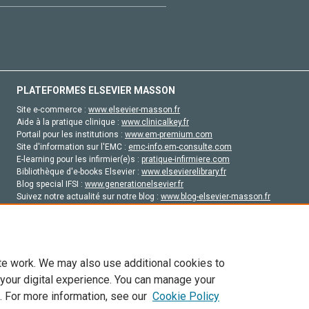
PLATEFORMES ELSEVIER MASSON
Site e-commerce :
www.elsevier-masson.fr
Aide à la pratique clinique :
www.clinicalkey.fr
Portail pour les institutions :
www.em-premium.com
Site d'information sur l'EMC :
emc-info.em-consulte.com
E-learning pour les infirmier(e)s :
pratique-infirmiere.com
Bibliothèque d'e-books Elsevier :
www.elsevierelibrary.fr
Blog special IFSI :
www.generationelsevier.fr
Suivez notre actualité sur notre blog :
www.blog-elsevier-masson.fr
Site d'emploi en santé :
emploisante.com
te work. We may also use additional cookies to
 your digital experience. You can manage your
. For more information, see our
Cookie Policy
vier, ses concédants de licence et ses contributeurs. Tout les droits sont réservés, y 
ogies similaires. Pour tout contenu en libre accès, les conditions de licence Creati