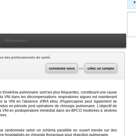
p
Références
ce des professionnels de santé.
connectez-vous
ou
créez un compte
ie d'exérèse pulmonaire sont les plus fréquentes, constituant une cause
de la VNI dans les décompensations respiratoires aigues est maintenant
 de la VNI en l'absence d'IRA et/ou d'hypercapnie peut également se
endus en période post opératoire de chirurgie pulmonaire. L'objectif de
de la VNI en postopératoire immédiat dans les BPCO modérées à sévères
ires.
trique randomisée selon un schéma parallèle en ouvert menée sur des
e hospitalisés en chirurgie thoracique pour résection pulmonaire.