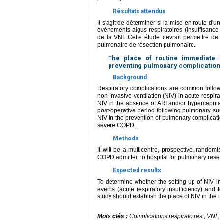
Résultats attendus
Il s'agit de déterminer si la mise en route d
évènements aigus respiratoires (insuffisance 
de la VNI. Cette étude devrait permettre de 
pulmonaire de résection pulmonaire.
The place of routine immediate n
preventing pulmonary complications
Background
Respiratory complications are common followi
non-invasive ventilation (NIV) in acute respir
NIV in the absence of ARI and/or hypercapnia 
post-operative period following pulmonary surg
NIV in the prevention of pulmonary complicati
severe COPD.
Methods
It will be a multicentre, prospective, rando
COPD admitted to hospital for pulmonary rese
Expected results
To determine whether the setting up of NIV i
events (acute respiratory insufficiency) and
study should establish the place of NIV in the
Mots clés :
Complications respiratoires , VN