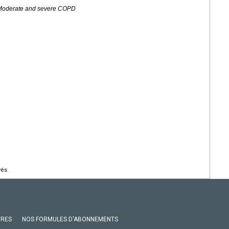
, Moderate and severe COPD
vés.
VRES
NOS FORMULES D'ABONNEMENTS