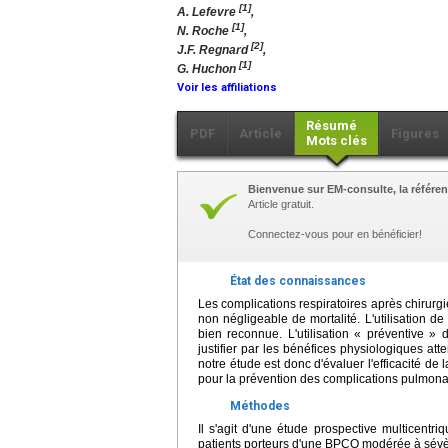
[1]
A. Lefevre
,
[1]
N. Roche
,
[2]
J.F. Regnard
,
[1]
G. Huchon
Voir les affiliations
Résumé
PDF
Article
Figures
Mots clés
Bienvenue sur EM-consulte, la référen
Article gratuit.
Connectez-vous pour en bénéficier!
État des connaissances
Les complications respiratoires après chirurg
non négligeable de mortalité. L'utilisation 
bien reconnue. L'utilisation « préventive »
justifier par les bénéfices physiologiques att
notre étude est donc d'évaluer l'efficacité 
pour la prévention des complications pulmona
Méthodes
Il s'agit d'une étude prospective multicen
patients porteurs d'une BPCO modérée à sévèr