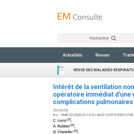
Rechercher
Actualités
Revues
Trait
REVUE DES MALADIES RESPIRATO
Intérêt de la ventilation n
opératoire immédiat d'une 
complications pulmonaires
30/04/08
Doi : RMR-02-2005-22-1-0761-8425-101019-200512198
[1]
C. Lorut
,
[1]
A. Rabbat
,
[3]
G. Chatelier
,