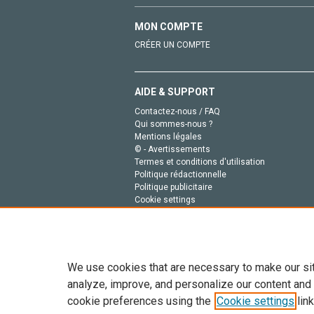
MON COMPTE
CRÉER UN COMPTE
AIDE & SUPPORT
Contactez-nous / FAQ
Qui sommes-nous ?
Mentions légales
© - Avertissements
Termes et conditions d'utilisation
Politique rédactionnelle
Politique publicitaire
Cookie settings
Politique de la vie privée
We use cookies that are necessary to make our si
analyze, improve, and personalize our content and
cookie preferences using the
Cookie settings
link
Tout le contenu de ce site: Copyright © 2026 Else
de données, a la formation en IA et aux technol