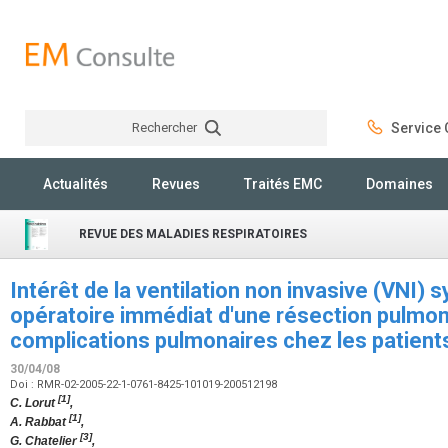
Rechercher
Service C
Rechercher
Actualités
Revues
Traités EMC
Domaines
REVUE DES MALADIES RESPIRATOIRES
Intérêt de la ventilation non invasive (VNI)
opératoire immédiat d'une résection pulmona
complications pulmonaires chez les patien
30/04/08
Doi : RMR-02-2005-22-1-0761-8425-101019-200512198
[1]
C. Lorut
,
[1]
A. Rabbat
,
[3]
G. Chatelier
,