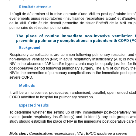
Résultats attendus
Il s'agit de déterminer si la mise en route d'une VNI en post-opératoire imm
évènements aigus respiratoires (insuffisance respiratoire aiguë) et d'analy
de la VNI. Cette étude devrait permettre de situer l'intérêt de la VNI en 
pulmonaire de résection pulmonaire.
The place of routine immediate non-invasive ventilation 
preventing pulmonary complications in patients with COPD (P
Background
Respiratory complications are common following pulmonary resection and ca
non-invasive ventilation (NIV) in acute respiratory insufficiency (ARI) is now
NIV in the absence of ARI and/or hypercapnia may be equally justified for th
post-operative period following pulmonary surgery. The aim of our study ther
NIV in the prevention of pulmonary complications in the immediate post-oper
severe COPD.
Methods
It will be a multicentre, prospective, randomised, parallel, open ended st
COPD admitted to hospital for pulmonary resection.
Expected results
To determine whether the setting up of NIV immediately post-operatively re
events (acute respiratory insufficiency) and to identify any sub-groups wh
study should establish the place of NIV in the immediate post operative care 
Mots clés :
Complications respiratoires , VNI , BPCO modérée à sévère