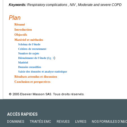
Keywords:
Respiratory complications , NIV , Moderate and severe COPD
Plan
Résumé
Introduction
Objectifs
Matériel et méthodes
Schéma de l'étude
Critères de recrutement
Nombre de sujets
)
Déroulement de l'étude (
fig. 1
Matériel
Données recueillies
Saisie des données et analyse statistique
Résultats attendus et discussion
Conclusion et perspectives
© 2005 Elsevier Masson SAS. Tous droits réservés.
ACCÈS RAPIDES
DOMAINES
TRAITÉS EMC
REVUES
LIVRES
NOS FORMULES D'AB