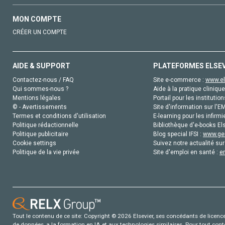
MON COMPTE
CRÉER UN COMPTE
AIDE & SUPPORT
PLATEFORMES ELSE
Contactez-nous / FAQ
Site e-commerce :
www.el
Qui sommes-nous ?
Aide à la pratique clinique
Mentions légales
Portail pour les institution
© - Avertissements
Site d'information sur l'E
Termes et conditions d'utilisation
E-learning pour les infirmi
Politique rédactionnelle
Bibliothèque d'e-books Els
Politique publicitaire
Blog special IFSI :
www.gen
Cookie settings
Suivez notre actualité sur
Politique de la vie privée
Site d'emploi en santé :
e
Tout le contenu de ce site: Copyright © 2026 Elsevier, ses concédants de licence e
de données, a la formation en IA et aux technologies similaires. Pour tout con