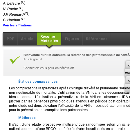
[1]
A. Lefevre
,
[1]
N. Roche
,
[2]
J.F. Regnard
,
[1]
G. Huchon
Voir les affiliations
Résumé
PDF
Article
Figures
Références
Mots clés
Bienvenue sur EM-consulte, la référence des professionnels de santé.
Article gratuit.
c
Connectez-vous pour en bénéficier!
vo
État des connaissances
Les complications respiratoires après chirurgie d'exérèse pulmonaire sont le
co
non négligeable de mortalité. L'utilisation de la VNI dans les décompensat
bien reconnue. L'utilisation « préventive » de la VNI en l'absence d'IRA
justifier par les bénéfices physiologiques attendus en période post opératoi
notre étude est donc d'évaluer l'efficacité de la VNI en postopératoire im
pour la prévention des complications pulmonaires.
Méthodes
Il s'agit d'une étude prospective multicentrique randomisée selon un sc
patients porteurs d'une BPCO modérée à sévère hospitalisés en chirurgie th