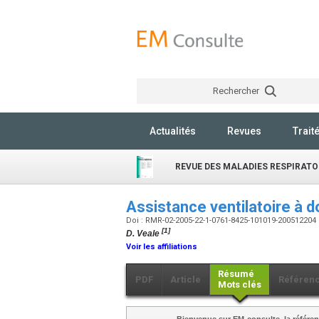
Rechercher
Actualités
Revues
Trait
REVUE DES MALADIES RESPIRATO
Assistance ventilatoire à d
Doi : RMR-02-2005-22-1-0761-8425-101019-200512204
[1]
D. Veale
Voir les affiliations
Résumé
PDF
Article
Référen
Mots clés