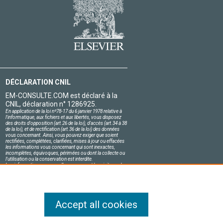
DÉCLARATION CNIL
EM-CONSULTE.COM est déclaré à la
CNIL, déclaration n° 1286925.
En application de la loi nº78-17 du 6 janvier 1978 relative à
l'informatique, aux fichiers et aux libertés, vous disposez
des droits d'opposition (art.26 de la loi), d'accès (art.34 à 38
de la loi), et de rectification (art.36 de la loi) des données
vous concernant. Ainsi, vous pouvez exiger que soient
rectifiées, complétées, clarifiées, mises à jour ou effacées
les informations vous concernant qui sont inexactes,
incomplètes, équivoques, périmées ou dont la collecte ou
l'utilisation ou la conservation est interdite.
Les informations personnelles concernant les visiteurs de
notre site, y compris leur identité, sont confidentielles.
Le responsable du site s'engage sur l'honneur à respecter
les conditions légales de confidentialité applicables en
France et à ne pas divulguer ces informations à des tiers.
Accept all cookies