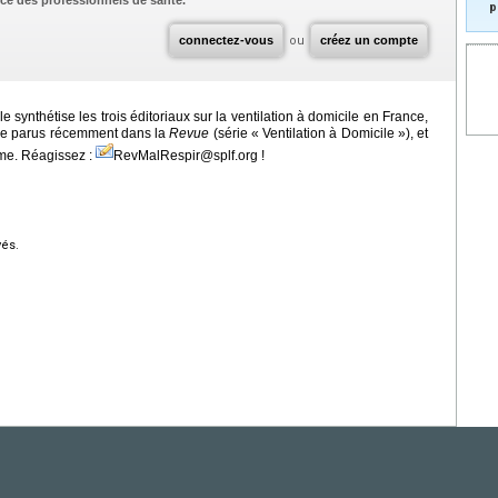
ce des professionnels de santé.
p
connectez-vous
ou
créez un compte
e synthétise les trois éditoriaux sur la ventilation à domicile en France,
ue parus récemment dans la
Revue
(série « Ventilation à Domicile »), et
rme. Réagissez :
RevMalRespir@splf.org !
vés.