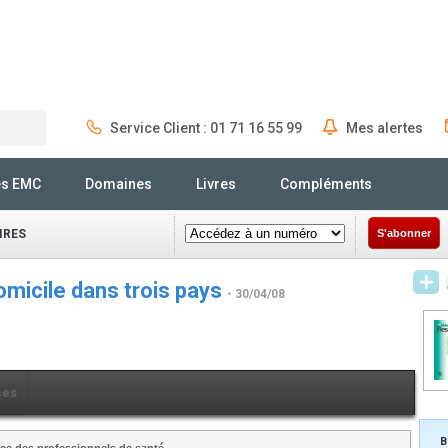
Service Client : 01 71 16 55 99
Mes alertes
Rechercher
és EMC
Domaines
Livres
Compléments
IRES
S'abonner
omicile dans trois pays
- 30/04/08
ces
B