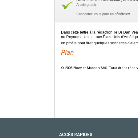
Bienvenue sur EM-consulte, la référen
Article gratuit.
Connectez-vous pour en bénéficier!
Dans cette lettre à la rédaction, le Dr Dan Veal
au Royaume-Uni, et aux États-Unis d'Amériq
en profite pour tirer quelques sonnettes d'ala
Plan
© 2005 Elsevier Masson SAS. Tous droits réser
ACCÈS RAPIDES