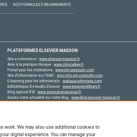
VRES
NOS FORMULES D'ABONNEMENTS
PLATEFORMES ELSEVIER MASSON
Site e-commerce :
www.elsevier-masson.fr
Aide à la pratique clinique :
www.clinicalkey.fr
Portail pour les institutions :
www.em-premium.com
Site d'information sur l'EMC :
emc-info.em-consulte.com
E-learning pour les infirmier(e)s :
pratique-infirmiere.com
Bibliothèque d'e-books Elsevier :
www.elsevierelibrary.fr
Blog special IFSI :
www.generationelsevier.fr
Suivez notre actualité sur notre blog :
www.blog-elsevier-masson.fr
Site d'emploi en santé :
emploisante.com
te work. We may also use additional cookies to
 your digital experience. You can manage your