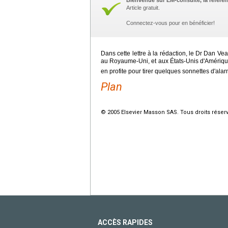
Bienvenue sur EM-consulte, la référen
Article gratuit.
Connectez-vous pour en bénéficier!
Dans cette lettre à la rédaction, le Dr Dan Veal
au Royaume-Uni, et aux États-Unis d'Amériq
en profite pour tirer quelques sonnettes d'ala
Plan
© 2005 Elsevier Masson SAS. Tous droits réser
ACCÈS RAPIDES