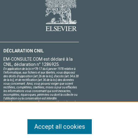
DÉCLARATION CNIL
EM-CONSULTE.COM est déclaré à la
CNIL, déclaration n° 1286925.
En application de la loi nº78-17 du 6 janvier 1978 relative à
l'informatique, aux fichiers et aux libertés, vous disposez
des droits d'opposition (art.26 de la loi), d'accès (art.34 à 38
de la loi), et de rectification (art.36 de la loi) des données
vous concernant. Ainsi, vous pouvez exiger que soient
rectifiées, complétées, clarifiées, mises à jour ou effacées
les informations vous concernant qui sont inexactes,
incomplètes, équivoques, périmées ou dont la collecte ou
l'utilisation ou la conservation est interdite.
Les informations personnelles concernant les visiteurs de
notre site, y compris leur identité, sont confidentielles.
Le responsable du site s'engage sur l'honneur à respecter
les conditions légales de confidentialité applicables en
France et à ne pas divulguer ces informations à des tiers.
Accept all cookies