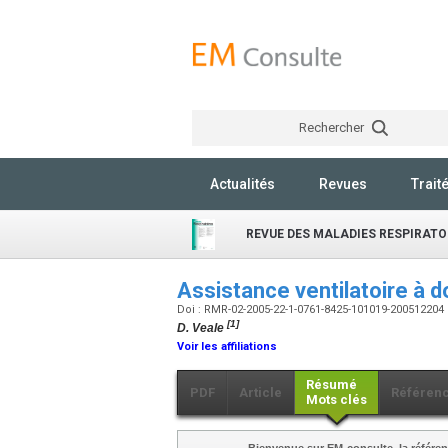
Rechercher
Actualités
Revues
Trait
REVUE DES MALADIES RESPIRATO
Assistance ventilatoire à d
Doi : RMR-02-2005-22-1-0761-8425-101019-200512204
[1]
D. Veale
Voir les affiliations
Résumé
PDF
Article
Référen
Mots clés