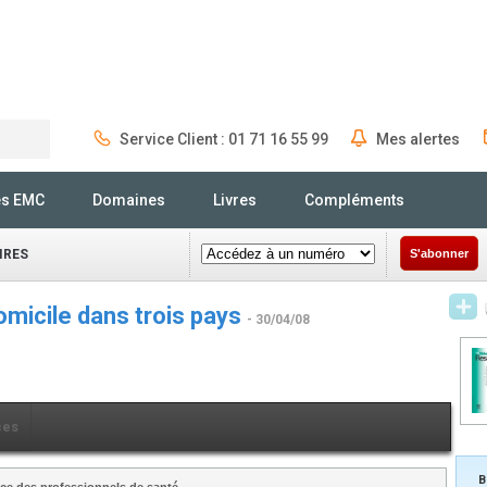
Service Client : 01 71 16 55 99
Mes alertes
Rechercher
és EMC
Domaines
Livres
Compléments
IRES
S'abonner
omicile dans trois pays
- 30/04/08
ces
B