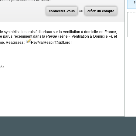
ce des professionnels de santé.
p
connectez-vous
ou
créez un compte
e synthétise les trois éditoriaux sur la ventilation à domicile en France,
ue parus récemment dans la
Revue
(série « Ventilation à Domicile »), et
rme. Réagissez :
RevMalRespir@splf.org !
vés.