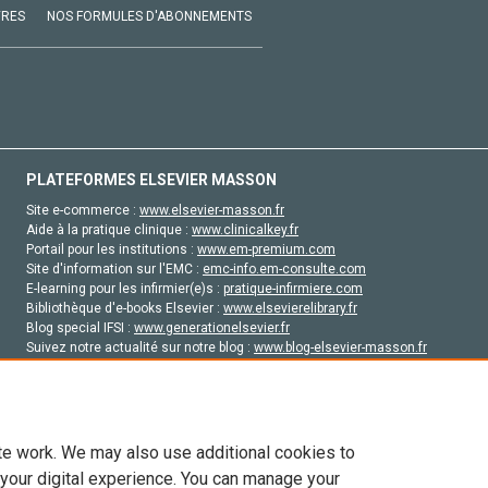
VRES
NOS FORMULES D'ABONNEMENTS
PLATEFORMES ELSEVIER MASSON
Site e-commerce :
www.elsevier-masson.fr
Aide à la pratique clinique :
www.clinicalkey.fr
Portail pour les institutions :
www.em-premium.com
Site d'information sur l'EMC :
emc-info.em-consulte.com
E-learning pour les infirmier(e)s :
pratique-infirmiere.com
Bibliothèque d'e-books Elsevier :
www.elsevierelibrary.fr
Blog special IFSI :
www.generationelsevier.fr
Suivez notre actualité sur notre blog :
www.blog-elsevier-masson.fr
Site d'emploi en santé :
emploisante.com
te work. We may also use additional cookies to
 your digital experience. You can manage your