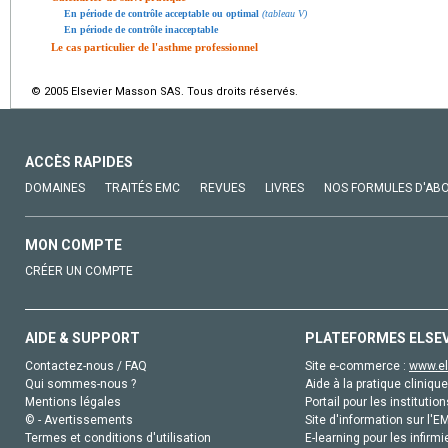
En période de contrôle acceptable ou optimal
(tableau V)
En période de contrôle inacceptable
Le cas particulier de l'asthme professionnel
© 2005 Elsevier Masson SAS. Tous droits réservés.
ACCÈS RAPIDES
DOMAINES
TRAITÉS EMC
REVUES
LIVRES
NOS FORMULES D'AB
MON COMPTE
CRÉER UN COMPTE
AIDE & SUPPORT
PLATEFORMES ELSE
Contactez-nous / FAQ
Site e-commerce :
www.el
Qui sommes-nous ?
Aide à la pratique clinique
Mentions légales
Portail pour les institution
© - Avertissements
Site d'information sur l'E
Termes et conditions d'utilisation
E-learning pour les infirmi