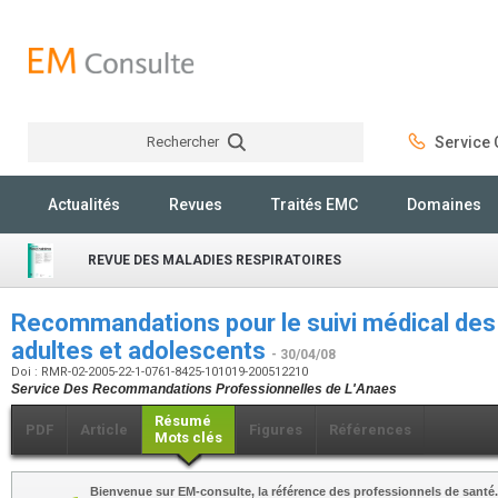
Rechercher
Service C
Rechercher
Actualités
Revues
Traités EMC
Domaines
REVUE DES MALADIES RESPIRATOIRES
Recommandations pour le suivi médical des
adultes et adolescents
- 30/04/08
Doi : RMR-02-2005-22-1-0761-8425-101019-200512210
Service Des Recommandations Professionnelles de L'Anaes
Résumé
PDF
Article
Figures
Références
Mots clés
Bienvenue sur EM-consulte, la référence des professionnels de santé.