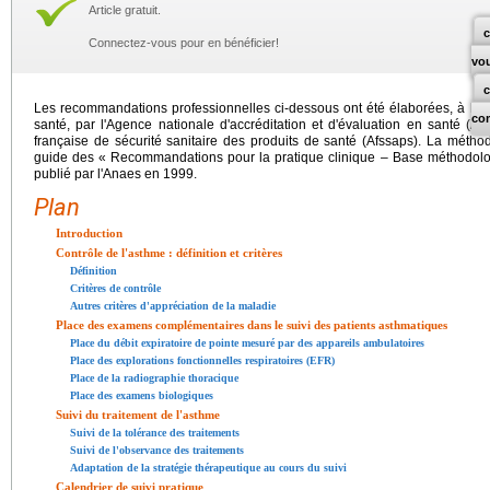
Article gratuit.
c
Connectez-vous pour en bénéficier!
vo
Les recommandations professionnelles ci-dessous ont été élaborées, à la 
co
santé, par l'Agence nationale d'accréditation et d'évaluation en santé (An
française de sécurité sanitaire des produits de santé (Afssaps). La méthod
guide des « Recommandations pour la pratique clinique – Base méthodolog
publié par l'Anaes en 1999.
Plan
Introduction
Contrôle de l'asthme : définition et critères
Définition
Critères de contrôle
Autres critères d'appréciation de la maladie
Place des examens complémentaires dans le suivi des patients asthmatiques
Place du débit expiratoire de pointe mesuré par des appareils ambulatoires
Place des explorations fonctionnelles respiratoires (EFR)
Place de la radiographie thoracique
Place des examens biologiques
Suivi du traitement de l'asthme
Suivi de la tolérance des traitements
Suivi de l'observance des traitements
Adaptation de la stratégie thérapeutique au cours du suivi
Calendrier de suivi pratique