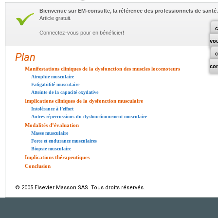
Bienvenue sur EM-consulte, la référence des professionnels de santé.
Article gratuit.
c
Connectez-vous pour en bénéficier!
vo
Plan
co
Manifestations cliniques de la dysfonction des muscles locomoteurs
Atrophie musculaire
Fatigabilité musculaire
Atteinte de la capacité oxydative
Implications cliniques de la dysfonction musculaire
Intolérance à l’effort
Autres répercussions du dysfonctionnement musculaire
Modalités d’évaluation
Masse musculaire
Force et endurance musculaires
Biopsie musculaire
Implications thérapeutiques
Conclusion
© 2005 Elsevier Masson SAS. Tous droits réservés.