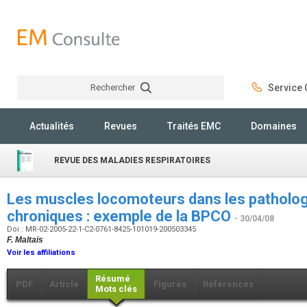
Rechercher
Service C
Rechercher
Actualités
Revues
Traités EMC
Domaines
REVUE DES MALADIES RESPIRATOIRES
Les muscles locomoteurs dans les patholog
chroniques : exemple de la BPCO
- 30/04/08
Doi : MR-02-2005-22-1-C2-0761-8425-101019-200503345
F. Maltais
Voir les affiliations
Résumé
PDF
Article
Figures
Références
Mots clés