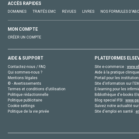
ACCÈS RAPIDES
DOMAINES
TRAITÉS EMC
REVUES
LIVRES
NOS FORMULES D'AB
MON COMPTE
CRÉER UN COMPTE
AIDE & SUPPORT
PLATEFORMES ELSE
Contactez-nous / FAQ
Site e-commerce :
www.el
Qui sommes-nous ?
Aide à la pratique clinique
Mentions légales
Portail pour les institution
© - Avertissements
Site d'information sur l'E
Termes et conditions d'utilisation
E-learning pour les infirmi
Politique rédactionnelle
Bibliothèque d'e-books Els
Politique publicitaire
Blog special IFSI :
www.gen
Cookie settings
Suivez notre actualité sur
Politique de la vie privée
Site d'emploi en santé :
e