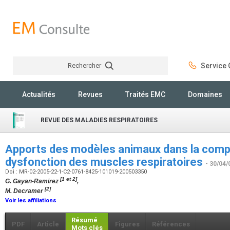
Rechercher
Service C
Rechercher
Actualités
Revues
Traités EMC
Domaines
REVUE DES MALADIES RESPIRATOIRES
Apports des modèles animaux dans la comp
dysfonction des muscles respiratoires
- 30/04/
Doi : MR-02-2005-22-1-C2-0761-8425-101019-200503350
[1 et 2]
G. Gayan-Ramirez
,
[2]
M. Decramer
Voir les affiliations
Résumé
PDF
Article
Figures
Références
Mots clés