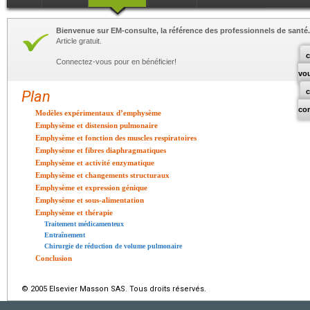
Bienvenue sur EM-consulte, la référence des professionnels de santé.
Article gratuit.
c
Connectez-vous pour en bénéficier!
vo
Plan
co
Modèles expérimentaux d’emphysème
Emphysème et distension pulmonaire
Emphysème et fonction des muscles respiratoires
Emphysème et fibres diaphragmatiques
Emphysème et activité enzymatique
Emphysème et changements structuraux
Emphysème et expression génique
Emphysème et sous-alimentation
Emphysème et thérapie
Traitement médicamenteux
Entraînement
Chirurgie de réduction de volume pulmonaire
Conclusion
© 2005 Elsevier Masson SAS. Tous droits réservés.