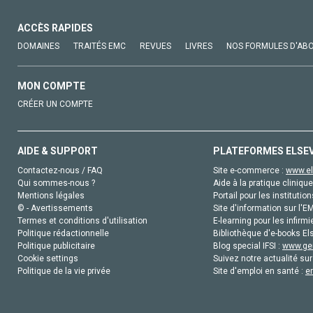
ACCÈS RAPIDES
DOMAINES
TRAITÉS EMC
REVUES
LIVRES
NOS FORMULES D'AB
MON COMPTE
CRÉER UN COMPTE
AIDE & SUPPORT
PLATEFORMES ELSE
Contactez-nous / FAQ
Site e-commerce :
www.el
Qui sommes-nous ?
Aide à la pratique clinique
Mentions légales
Portail pour les institution
© - Avertissements
Site d'information sur l'E
Termes et conditions d'utilisation
E-learning pour les infirmi
Politique rédactionnelle
Bibliothèque d'e-books Els
Politique publicitaire
Blog special IFSI :
www.gen
Cookie settings
Suivez notre actualité sur
Politique de la vie privée
Site d'emploi en santé :
e