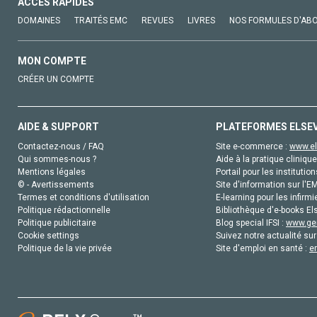
ACCÈS RAPIDES
DOMAINES
TRAITÉS EMC
REVUES
LIVRES
NOS FORMULES D'AB
MON COMPTE
CRÉER UN COMPTE
AIDE & SUPPORT
PLATEFORMES ELSE
Contactez-nous / FAQ
Site e-commerce :
www.el
Qui sommes-nous ?
Aide à la pratique clinique
Mentions légales
Portail pour les institution
© - Avertissements
Site d'information sur l'E
Termes et conditions d'utilisation
E-learning pour les infirmi
Politique rédactionnelle
Bibliothèque d'e-books Els
Politique publicitaire
Blog special IFSI :
www.gen
Cookie settings
Suivez notre actualité sur
Politique de la vie privée
Site d'emploi en santé :
e