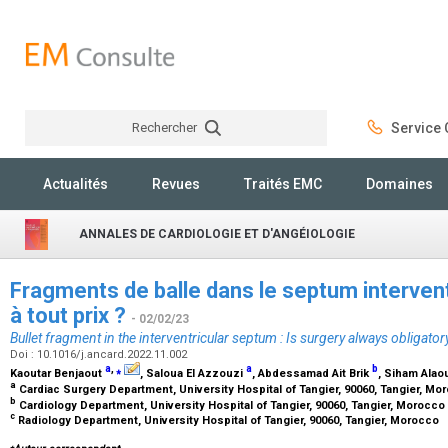
Rechercher
Service C
Rechercher
Actualités
Revues
Traités EMC
Domaines
ANNALES DE CARDIOLOGIE ET D'ANGÉIOLOGIE
Fragments de balle dans le septum interventri
à tout prix ?
- 02/02/23
Bullet fragment in the interventricular septum : Is surgery always obligator
Doi : 10.1016/j.ancard.2022.11.002
a
,
⁎
a
b
Kaoutar Benjaout
, Saloua El Azzouzi
, Abdessamad Ait Brik
, Siham Alao
a
Cardiac Surgery Department, University Hospital of Tangier, 90060, Tangier, M
b
Cardiology Department, University Hospital of Tangier, 90060, Tangier, Morocco
c
Radiology Department, University Hospital of Tangier, 90060, Tangier, Morocco
⁎