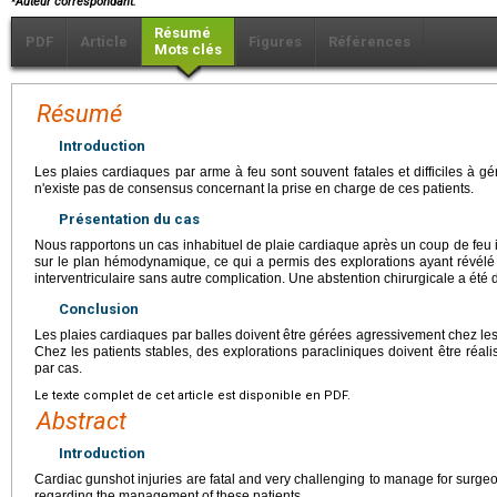
Auteur correspondant
.
Résumé
PDF
Article
Figures
Références
Mots clés
Résumé
Introduction
Les plaies cardiaques par arme à feu sont souvent fatales et difficiles à gér
n'existe pas de consensus concernant la prise en charge de ces patients.
Présentation du cas
Nous rapportons un cas inhabituel de plaie cardiaque après un coup de feu in
sur le plan hémodynamique, ce qui a permis des explorations ayant révélé
interventriculaire sans autre complication. Une abstention chirurgicale a été 
Conclusion
Les plaies cardiaques par balles doivent être gérées agressivement chez le
Chez les patients stables, des explorations paracliniques doivent être réal
par cas.
Le texte complet de cet article est disponible en PDF.
Abstract
Introduction
Cardiac gunshot injuries are fatal and very challenging to manage for surgeo
regarding the management of these patients.