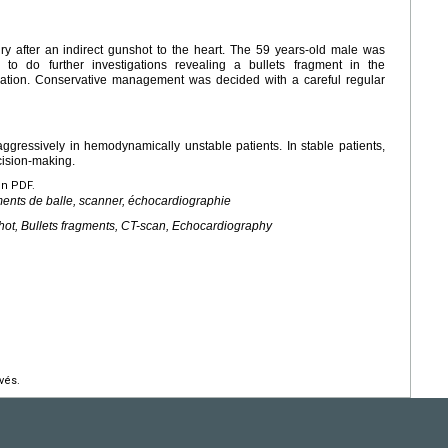
ry after an indirect gunshot to the heart. The 59 years-old male was
to do further investigations revealing a bullets fragment in the
ication. Conservative management was decided with a careful regular
gressively in hemodynamically unstable patients. In stable patients,
cision-making.
en PDF.
ments de balle, scanner, échocardiographie
shot, Bullets fragments, CT-scan, Echocardiography
vés.