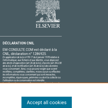
DÉCLARATION CNIL
EM-CONSULTE.COM est déclaré à la
CNIL, déclaration n° 1286925.
En application de la loi nº78-17 du 6 janvier 1978 relative à
l'informatique, aux fichiers et aux libertés, vous disposez
des droits d'opposition (art.26 de la loi), d'accès (art.34 à 38
de la loi), et de rectification (art.36 de la loi) des données
vous concernant. Ainsi, vous pouvez exiger que soient
rectifiées, complétées, clarifiées, mises à jour ou effacées
les informations vous concernant qui sont inexactes,
incomplètes, équivoques, périmées ou dont la collecte ou
l'utilisation ou la conservation est interdite.
Les informations personnelles concernant les visiteurs de
notre site, y compris leur identité, sont confidentielles.
Le responsable du site s'engage sur l'honneur à respecter
les conditions légales de confidentialité applicables en
France et à ne pas divulguer ces informations à des tiers.
Accept all cookies