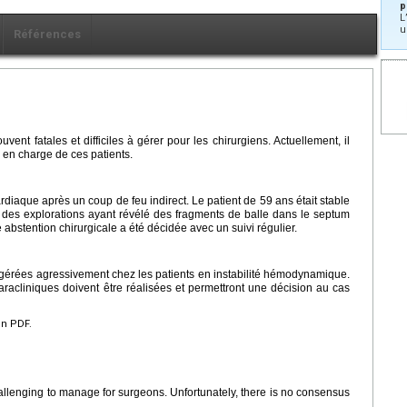
p
L
u
Références
ent fatales et difficiles à gérer pour les chirurgiens. Actuellement, il
 en charge de ces patients.
diaque après un coup de feu indirect. Le patient de 59 ans était stable
des explorations ayant révélé des fragments de balle dans le septum
 abstention chirurgicale a été décidée avec un suivi régulier.
e gérées agressivement chez les patients en instabilité hémodynamique.
aracliniques doivent être réalisées et permettront une décision au cas
en PDF.
hallenging to manage for surgeons. Unfortunately, there is no consensus