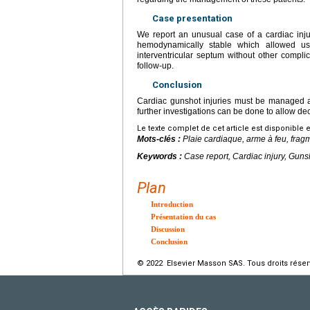
Case presentation
We report an unusual case of a cardiac inju
hemodynamically stable which allowed us 
interventricular septum without other compl
follow-up.
Conclusion
Cardiac gunshot injuries must be managed ag
further investigations can be done to allow de
Le texte complet de cet article est disponible 
Mots-clés :
Plaie cardiaque, arme à feu, frag
Keywords :
Case report, Cardiac injury, Gun
Plan
Introduction
Présentation du cas
Discussion
Conclusion
© 2022 Elsevier Masson SAS. Tous droits réser