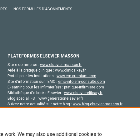
VRES
NOS FORMULES D'ABONNEMENTS
PLATEFORMES ELSEVIER MASSON
Site e-commerce :
www.elsevier-masson.fr
Aide à la pratique clinique :
www.clinicalkey.fr
Portail pour les institutions :
www.em-premium.com
Site d'information sur l'EMC :
emc-info.em-consulte.com
E-learning pour les infirmier(e)s :
pratique-infirmiere.com
Bibliothèque d'e-books Elsevier :
www.elsevierelibrary.fr
Blog special IFSI :
www.generationelsevier.fr
Suivez notre actualité sur notre blog :
www.blog-elsevier-masson.fr
Site d'emploi en santé :
emploisante.com
te work. We may also use additional cookies to