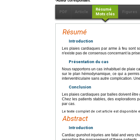
Auteur correspondant
.
Résumé
PDF
Article
Figures
Mots clés
Résumé
Introduction
Les plaies cardiaques par arme à feu sont souv
n'existe pas de consensus concernant la prise
Présentation du cas
Nous rapportons un cas inhabituel de plaie car
sur le plan hémodynamique, ce qui a permis 
interventriculaire sans autre complication. Une
Conclusion
Les plaies cardiaques par balles doivent êtr
Chez les patients stables, des explorations p
par cas.
Le texte complet de cet article est disponible 
Abstract
Introduction
Cardiac gunshot injuries are fatal and very c
regarding the management of these patients.