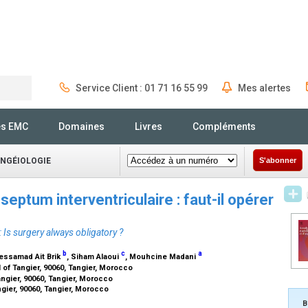
Service Client : 01 71 16 55 99
Mes alertes
Rechercher
és EMC
Domaines
Livres
Compléments
ANGÉIOLOGIE
S'abonner
septum interventriculaire : faut-il opérer
: Is surgery always obligatory ?
b
c
a
essamad Ait Brik
, Siham Alaoui
, Mouhcine Madani
 of Tangier, 90060, Tangier, Morocco
angier, 90060, Tangier, Morocco
ngier, 90060, Tangier, Morocco
B