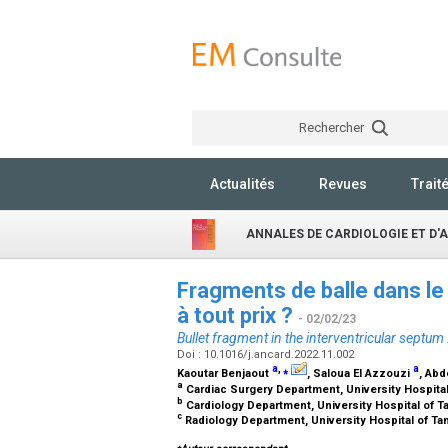
Rechercher
Actualités
Revues
Trait
ANNALES DE CARDIOLOGIE ET D'
Fragments de balle dans le 
à tout prix ?
- 02/02/23
Bullet fragment in the interventricular septum 
Doi : 10.1016/j.ancard.2022.11.002
a
,
⁎
a
Kaoutar Benjaout
, Saloua El Azzouzi
, Abd
a
Cardiac Surgery Department, University Hospital
b
Cardiology Department, University Hospital of T
c
Radiology Department, University Hospital of Ta
⁎