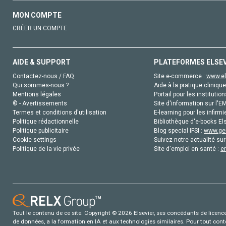
MON COMPTE
CRÉER UN COMPTE
AIDE & SUPPORT
PLATEFORMES ELSE
Contactez-nous / FAQ
Site e-commerce :
www.el
Qui sommes-nous ?
Aide à la pratique clinique
Mentions légales
Portail pour les institution
© - Avertissements
Site d'information sur l'E
Termes et conditions d'utilisation
E-learning pour les infirmi
Politique rédactionnelle
Bibliothèque d'e-books Els
Politique publicitaire
Blog special IFSI :
www.gen
Cookie settings
Suivez notre actualité sur
Politique de la vie privée
Site d'emploi en santé :
e
Tout le contenu de ce site: Copyright © 2026 Elsevier, ses concédants de licence e
de données, a la formation en IA et aux technologies similaires. Pour tout con