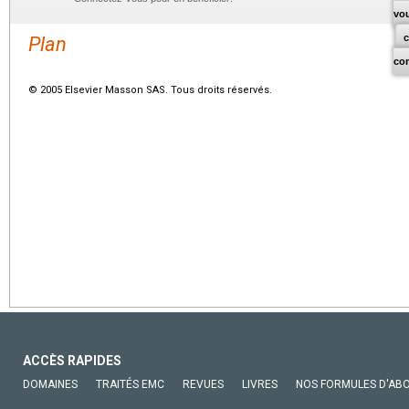
vo
Plan
co
© 2005 Elsevier Masson SAS. Tous droits réservés.
ACCÈS RAPIDES
DOMAINES
TRAITÉS EMC
REVUES
LIVRES
NOS FORMULES D'AB