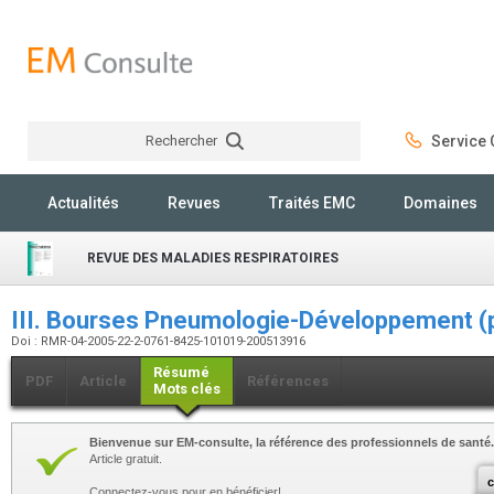
Rechercher
Service C
Rechercher
Actualités
Revues
Traités EMC
Domaines
REVUE DES MALADIES RESPIRATOIRES
III. Bourses Pneumologie-Développement (p
Doi : RMR-04-2005-22-2-0761-8425-101019-200513916
Résumé
PDF
Article
Références
Mots clés
Bienvenue sur EM-consulte, la référence des professionnels de santé.
Article gratuit.
c
Connectez-vous pour en bénéficier!