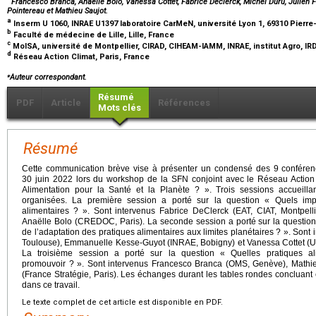
Francesco Branca, Anaëlle Bolo, Vanessa Cottet, Fabrice Declerck, Michel Duru, Julien
Pointereau et Mathieu Saujot.
a
Inserm U 1060, INRAE U1397 laboratoire CarMeN, université Lyon 1, 69310 Pierre
b
Faculté de médecine de Lille, Lille, France
c
MoISA, université de Montpellier, CIRAD, CIHEAM-IAMM, INRAE, institut Agro, IRD
d
Réseau Action Climat, Paris, France
⁎
Auteur correspondant.
Résumé
PDF
Article
Références
Mots clés
Résumé
Cette communication brève vise à présenter un condensé des 9 conférenc
30 juin 2022 lors du workshop de la SFN conjoint avec le Réseau Action
Alimentation pour la Santé et la Planète ? ». Trois sessions accueilla
organisées. La première session a porté sur la question « Quels im
alimentaires ? ». Sont intervenus Fabrice DeClerck (EAT, CIAT, Montpell
Anaëlle Bolo (CREDOC, Paris). La seconde session a porté sur la questio
de l’adaptation des pratiques alimentaires aux limites planétaires ? ». Sont
Toulouse), Emmanuelle Kesse-Guyot (INRAE, Bobigny) et Vanessa Cottet (U
La troisième session a porté sur la question « Quelles pratiques a
promouvoir ? ». Sont intervenus Francesco Branca (OMS, Genève), Mathie
(France Stratégie, Paris). Les échanges durant les tables rondes concluant
dans ce travail.
Le texte complet de cet article est disponible en PDF.