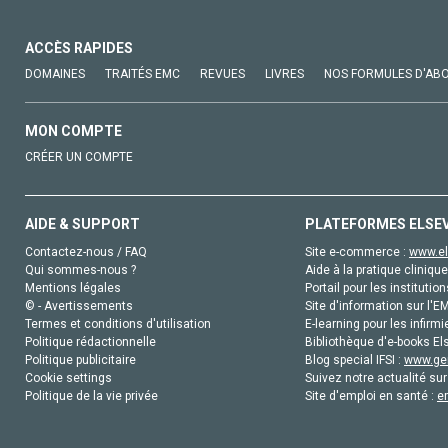
ACCÈS RAPIDES
DOMAINES
TRAITÉS EMC
REVUES
LIVRES
NOS FORMULES D'AB
MON COMPTE
CRÉER UN COMPTE
AIDE & SUPPORT
PLATEFORMES ELSE
Contactez-nous / FAQ
Site e-commerce :
www.el
Qui sommes-nous ?
Aide à la pratique clinique
Mentions légales
Portail pour les institution
© - Avertissements
Site d'information sur l'E
Termes et conditions d'utilisation
E-learning pour les infirmi
Politique rédactionnelle
Bibliothèque d'e-books Els
Politique publicitaire
Blog special IFSI :
www.gen
Cookie settings
Suivez notre actualité sur
Politique de la vie privée
Site d'emploi en santé :
e