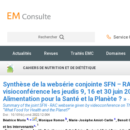
Rechercher
Service C
Rechercher
Actualités
Revues
Traités EMC
Domaines
CAHIERS DE NUTRITION ET DE DIÉTÉTIQUE
Synthèse de la websérie conjointe SFN – R
visioconférence les jeudis 9, 16 et 30 juin 2
Alimentation pour la Santé et la Planète ? »
-
Summary of the joint SFN - RAC webserie given by videoconference on T
“What Food for Health and the Planet?”
Doi : 10.1016/j.cnd.2022.12.004
a
,
⁎
b
c
Béatrice Morio
, Monique Romon
, Marie-Josèphe Amiot-Carlin
, Benoit 
1
a
,
et les intervenants