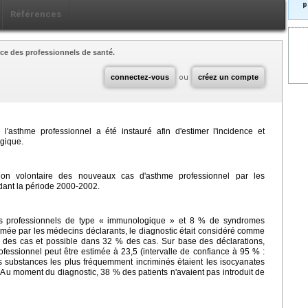
p
Références
ce des professionnels de santé.
connectez-vous
ou
créez un compte
'asthme professionnel a été instauré afin d'estimer l'incidence et
lgique.
ion volontaire des nouveaux cas d'asthme professionnel par les
dant la période 2000-2002.
es professionnels de type « immunologique » et 8 % de syndromes
primée par les médecins déclarants, le diagnostic était considéré comme
des cas et possible dans 32 % des cas. Sur base des déclarations,
fessionnel peut être estimée à 23,5 (intervalle de confiance à 95 % :
Les substances les plus fréquemment incriminés étaient les isocyanates
. Au moment du diagnostic, 38 % des patients n'avaient pas introduit de