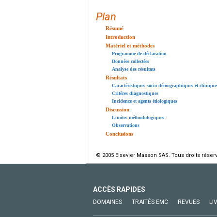
Plan
Résumé
Introduction
Matériel et méthodes
Programme de déclaration
Données collectées
Analyse des résultats
Résultats
Caractéristiques socio-démographiques et clinique
Critères diagnostiques
Incidence et agents étiologiques
Discussion
Limites méthodologiques
Observations
Conclusions
© 2005 Elsevier Masson SAS. Tous droits réser
ACCÈS RAPIDES
DOMAINES
TRAITÉS EMC
REVUES
LI