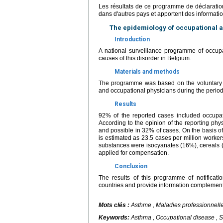
Les résultats de ce programme de déclaratio
dans d'autres pays et apportent des informati
The epidemiology of occupational 
Introduction
A national surveillance programme of occupa
causes of this disorder in Belgium.
Materials and methods
The programme was based on the voluntary no
and occupational physicians during the perio
Results
92% of the reported cases included occupati
According to the opinion of the reporting ph
and possible in 32% of cases. On the basis o
is estimated as 23.5 cases per million worker
substances were isocyanates (16%), cereals (
applied for compensation.
Conclusion
The results of this programme of notificat
countries and provide information complementar
Mots clés :
Asthme , Maladies professionnelle
Keywords:
Asthma , Occupational disease , S