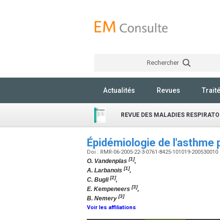
Rechercher
Actualités
Revues
Trait
REVUE DES MALADIES RESPIRATO
Épidémiologie de l'asthme 
Doi : RMR-06-2005-22-3-0761-8425-101019-200530010
[1]
O. Vandenplas
,
[1]
A. Larbanois
,
[2]
C. Bugli
,
[3]
E. Kempeneers
,
[3]
B. Nemery
Voir les affiliations