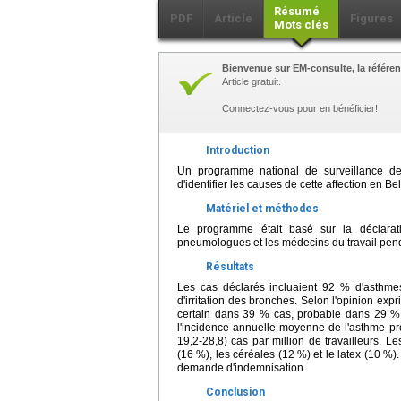
Résumé
PDF
Article
Figures
Mots clés
Bienvenue sur EM-consulte, la référen
Article gratuit.
Connectez-vous pour en bénéficier!
Introduction
Un programme national de surveillance de l
d'identifier les causes de cette affection en Be
Matériel et méthodes
Le programme était basé sur la déclarat
pneumologues et les médecins du travail pen
Résultats
Les cas déclarés incluaient 92 % d'asthm
d'irritation des bronches. Selon l'opinion ex
certain dans 39 % cas, probable dans 29 % 
l'incidence annuelle moyenne de l'asthme pro
19,2-28,8) cas par million de travailleurs. 
(16 %), les céréales (12 %) et le latex (10 %)
demande d'indemnisation.
Conclusion