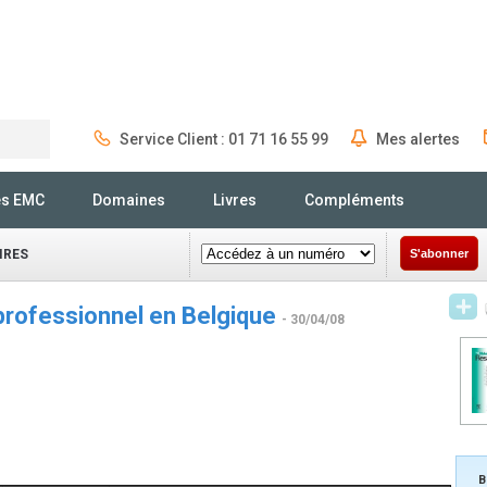
Service Client : 01 71 16 55 99
Mes alertes
Rechercher
és EMC
Domaines
Livres
Compléments
IRES
S'abonner
professionnel en Belgique
- 30/04/08
B