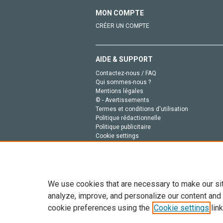
MON COMPTE
CRÉER UN COMPTE
AIDE & SUPPORT
Contactez-nous / FAQ
Qui sommes-nous ?
Mentions légales
© - Avertissements
Termes et conditions d'utilisation
Politique rédactionnelle
Politique publicitaire
Cookie settings
Politique de la vie privée
We use cookies that are necessary to make our si
analyze, improve, and personalize our content and
cookie preferences using the
Cookie settings
link
Tout le contenu de ce site: Copyright © 2026 Else
de données, a la formation en IA et aux technol