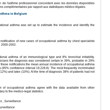
n de l'asthme professionnel concordent avec les données disponibles
ons complémentaires par rapport aux statistiques médico-légales.
asthma in Belgium
tional asthma was set up to estimate the incidence and identify the
tification of new cases of occupational asthma by chest specialists
d 2000-2002.
onal asthma of an immunological type and 8% bronchial irritability.
ysicians the diagnosis was considered certain in 39%, probable in 29%
f these notifications the mean annual incidence of occupational asthma
s (95% confidence interval 19.228.8). The most frequently incriminated
12%) and latex (10%). At the time of diagnosis 38% of patients had not
ion of occupational asthma agree with the data available from other
y to the medico-legal statistics.
s , Surveillance
urveillance