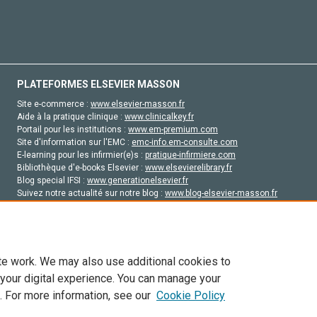
PLATEFORMES ELSEVIER MASSON
Site e-commerce :
www.elsevier-masson.fr
Aide à la pratique clinique :
www.clinicalkey.fr
Portail pour les institutions :
www.em-premium.com
Site d'information sur l'EMC :
emc-info.em-consulte.com
E-learning pour les infirmier(e)s :
pratique-infirmiere.com
Bibliothèque d'e-books Elsevier :
www.elsevierelibrary.fr
Blog special IFSI :
www.generationelsevier.fr
Suivez notre actualité sur notre blog :
www.blog-elsevier-masson.fr
Site d'emploi en santé :
emploisante.com
te work. We may also use additional cookies to
 your digital experience. You can manage your
. For more information, see our
Cookie Policy
vier, ses concédants de licence et ses contributeurs. Tout les droits sont réservés, y 
ogies similaires. Pour tout contenu en libre accès, les conditions de licence Creati