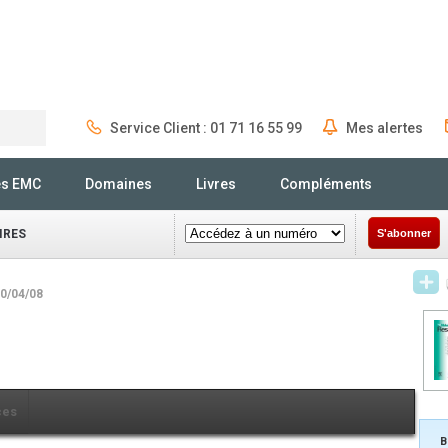
Service Client : 01 71 16 55 99
Mes alertes
Rechercher
és EMC
Domaines
Livres
Compléments
IRES
S'abonner
30/04/08
ces
B