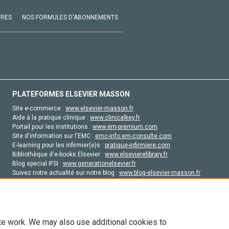
VRES
NOS FORMULES D'ABONNEMENTS
PLATEFORMES ELSEVIER MASSON
Site e-commerce :
www.elsevier-masson.fr
Aide à la pratique clinique :
www.clinicalkey.fr
Portail pour les institutions :
www.em-premium.com
Site d'information sur l'EMC :
emc-info.em-consulte.com
E-learning pour les infirmier(e)s :
pratique-infirmiere.com
Bibliothèque d'e-books Elsevier :
www.elsevierelibrary.fr
Blog special IFSI :
www.generationelsevier.fr
Suivez notre actualité sur notre blog :
www.blog-elsevier-masson.fr
Site d'emploi en santé :
emploisante.com
te work. We may also use additional cookies to