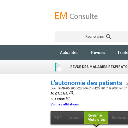
Rechercher
Actualités
Revues
Trait
REVUE DES MALADIES RESPIRATO
L'autonomie des patients
- 
Doi : RMR-06-2005-22-3-0761-8425-101019-200514487
[1]
M. Clairicia
,
[2]
G. Lenoir
Voir les affiliations
Résumé
PDF
Article
Référen
Mots clés