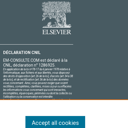
DÉCLARATION CNIL
EM-CONSULTE.COM est déclaré à la
CNIL, déclaration n° 1286925.
En application de la loi nº78-17 du 6 janvier 1978 relative à
l'informatique, aux fichiers et aux libertés, vous disposez
des droits d'opposition (art.26 de la loi), d'accès (art.34 à 38
de la loi), et de rectification (art.36 de la loi) des données
vous concernant. Ainsi, vous pouvez exiger que soient
rectifiées, complétées, clarifiées, mises à jour ou effacées
les informations vous concernant qui sont inexactes,
incomplètes, équivoques, périmées ou dont la collecte ou
l'utilisation ou la conservation est interdite.
Les informations personnelles concernant les visiteurs de
notre site, y compris leur identité, sont confidentielles.
Le responsable du site s'engage sur l'honneur à respecter
les conditions légales de confidentialité applicables en
France et à ne pas divulguer ces informations à des tiers.
Accept all cookies