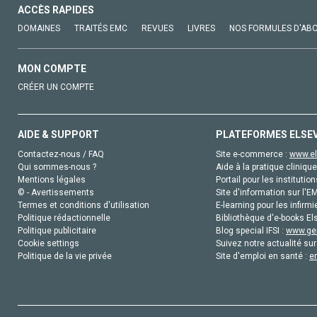
ACCÈS RAPIDES
DOMAINES
TRAITÉS EMC
REVUES
LIVRES
NOS FORMULES D'AB
MON COMPTE
CRÉER UN COMPTE
AIDE & SUPPORT
PLATEFORMES ELSE
Contactez-nous / FAQ
Site e-commerce :
www.el
Qui sommes-nous ?
Aide à la pratique clinique
Mentions légales
Portail pour les institution
© - Avertissements
Site d'information sur l'E
Termes et conditions d'utilisation
E-learning pour les infirmi
Politique rédactionnelle
Bibliothèque d'e-books Els
Politique publicitaire
Blog special IFSI :
www.gen
Cookie settings
Suivez notre actualité sur
Politique de la vie privée
Site d'emploi en santé :
e