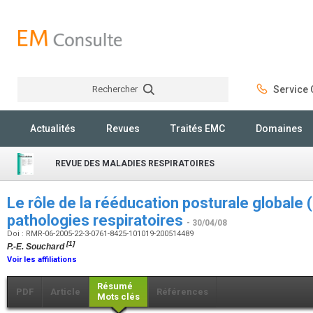
Rechercher
Service C
Rechercher
Actualités
Revues
Traités EMC
Domaines
REVUE DES MALADIES RESPIRATOIRES
Le rôle de la rééducation posturale globale 
pathologies respiratoires
- 30/04/08
Doi : RMR-06-2005-22-3-0761-8425-101019-200514489
[1]
P.-E. Souchard
Voir les affiliations
Résumé
PDF
Article
Références
Mots clés