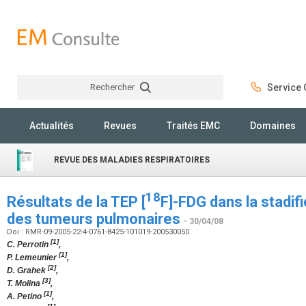
Rechercher
Service C
Rechercher
Actualités
Revues
Traités EMC
Domaines
REVUE DES MALADIES RESPIRATOIRES
18
Résultats de la TEP [
F]-FDG dans la stadif
des tumeurs pulmonaires
- 30/04/08
Doi : RMR-09-2005-22-4-0761-8425-101019-200530050
[1]
C. Perrotin
,
[1]
P. Lemeunier
,
[2]
D. Grahek
,
[3]
T. Molina
,
[1]
A. Petino
,