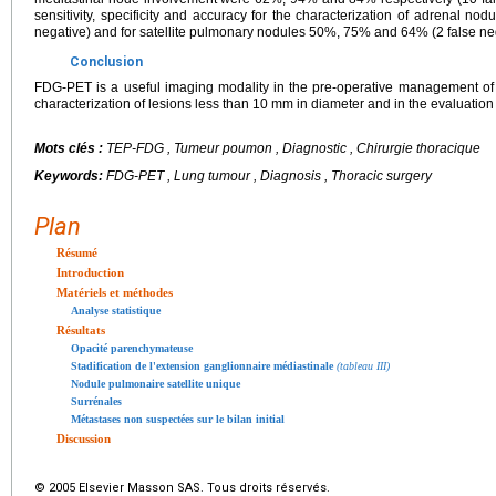
sensitivity, specificity and accuracy for the characterization of adrenal 
negative) and for satellite pulmonary nodules 50%, 75% and 64% (2 false nega
Conclusion
FDG-PET is a useful imaging modality in the pre-operative management of N
characterization of lesions less than 10 mm in diameter and in the evaluatio
Mots clés :
TEP-FDG , Tumeur poumon , Diagnostic , Chirurgie thoracique
Keywords:
FDG-PET , Lung tumour , Diagnosis , Thoracic surgery
Plan
Résumé
Introduction
Matériels et méthodes
Analyse statistique
Résultats
Opacité parenchymateuse
Stadification de l'extension ganglionnaire médiastinale
(tableau III)
Nodule pulmonaire satellite unique
Surrénales
Métastases non suspectées sur le bilan initial
Discussion
© 2005 Elsevier Masson SAS. Tous droits réservés.