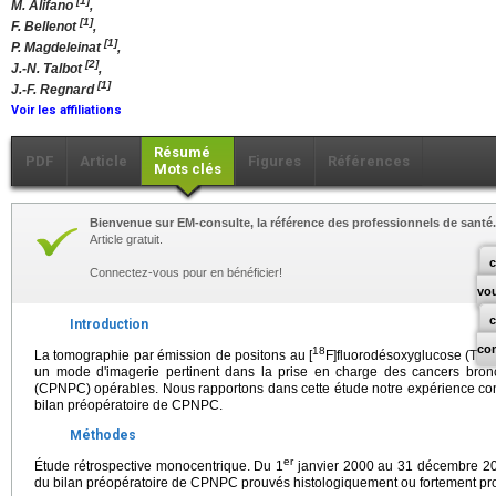
[1]
M. Alifano
,
[1]
F. Bellenot
,
[1]
P. Magdeleinat
,
[2]
J.-N. Talbot
,
[1]
J.-F. Regnard
Voir les affiliations
Résumé
PDF
Article
Figures
Références
Mots clés
Bienvenue sur EM-consulte, la référence des professionnels de santé.
Article gratuit.
c
Connectez-vous pour en bénéficier!
vo
Introduction
co
18
La tomographie par émission de positons au [
F]fluorodésoxyglucose (TE
un mode d'imagerie pertinent dans la prise en charge des cancers bronc
(CPNPC) opérables. Nous rapportons dans cette étude notre expérience con
bilan préopératoire de CPNPC.
Méthodes
er
Étude rétrospective monocentrique. Du 1
janvier 2000 au 31 décembre 200
du bilan préopératoire de CPNPC prouvés histologiquement ou fortement pr