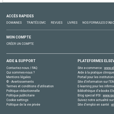
ACCÈS RAPIDES
DOMAINES
TRAITÉS EMC
REVUES
LIVRES
NOS FORMULES D'AB
MON COMPTE
CRÉER UN COMPTE
AIDE & SUPPORT
PLATEFORMES ELSE
Contactez-nous / FAQ
Site e-commerce :
www.el
Qui sommes-nous ?
Aide à la pratique clinique
Mentions légales
Portail pour les institution
© - Avertissements
Site d'information sur l'E
Termes et conditions d'utilisation
E-learning pour les infirmi
Politique rédactionnelle
Bibliothèque d'e-books Els
Politique publicitaire
Blog special IFSI :
www.gen
Cookie settings
Suivez notre actualité sur
Politique de la vie privée
Site d'emploi en santé :
e