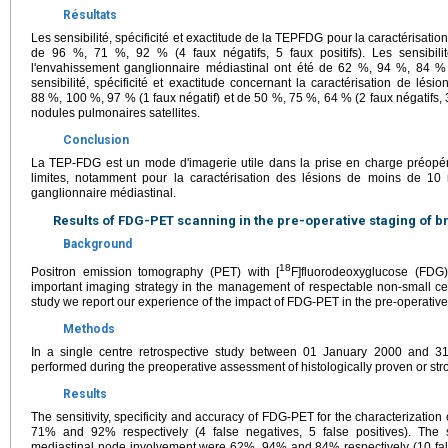
Résultats
Les sensibilité, spécificité et exactitude de la TEPFDG pour la caractérisat
de 96 %, 71 %, 92 % (4 faux négatifs, 5 faux positifs). Les sensibilité
l'envahissement ganglionnaire médiastinal ont été de 62 %, 94 %, 84 % (1
sensibilité, spécificité et exactitude concernant la caractérisation de lés
88 %, 100 %, 97 % (1 faux négatif) et de 50 %, 75 %, 64 % (2 faux négatifs, 3 
nodules pulmonaires satellites.
Conclusion
La TEP-FDG est un mode d'imagerie utile dans la prise en charge préop
limites, notamment pour la caractérisation des lésions de moins de 10 
ganglionnaire médiastinal.
Results of FDG-PET scanning in the pre-operative staging of
Background
18
Positron emission tomography (PET) with [
F]fluorodeoxyglucose (FDG)
important imaging strategy in the management of respectable non-small ce
study we report our experience of the impact of FDG-PET in the pre-operati
Methods
In a single centre retrospective study between 01 January 2000 and
performed during the preoperative assessment of histologically proven or s
Results
The sensitivity, specificity and accuracy of FDG-PET for the characterizati
71% and 92% respectively (4 false negatives, 5 false positives). The sen
mediastinal node involvement were 62%, 94% and 84% respectively (10 fals