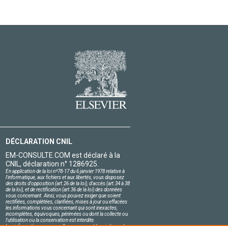
DÉCLARATION CNIL
EM-CONSULTE.COM est déclaré à la
CNIL, déclaration n° 1286925.
En application de la loi nº78-17 du 6 janvier 1978 relative à
l'informatique, aux fichiers et aux libertés, vous disposez
des droits d'opposition (art.26 de la loi), d'accès (art.34 à 38
de la loi), et de rectification (art.36 de la loi) des données
vous concernant. Ainsi, vous pouvez exiger que soient
rectifiées, complétées, clarifiées, mises à jour ou effacées
les informations vous concernant qui sont inexactes,
incomplètes, équivoques, périmées ou dont la collecte ou
l'utilisation ou la conservation est interdite.
Les informations personnelles concernant les visiteurs de