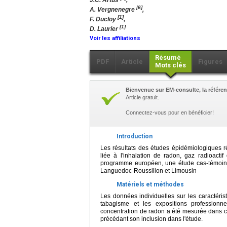
J.C. Artus
,
[6]
A. Vergnenegre
,
[1]
F. Ducloy
,
[1]
D. Laurier
Voir les affiliations
Résumé
PDF
Article
Figures
Mots clés
Bienvenue sur EM-consulte, la référen
Article gratuit.
Connectez-vous pour en bénéficier!
Introduction
Les résultats des études épidémiologiques 
liée à l'inhalation de radon, gaz radioactif
programme européen, une étude cas-témoins
Languedoc-Roussillon et Limousin
Matériels et méthodes
Les données individuelles sur les caractérist
tabagisme et les expositions professionne
concentration de radon a été mesurée dans c
précédant son inclusion dans l'étude.