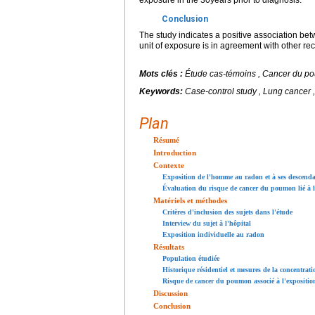
exposure in the 30years prior to diagnosis.
Conclusion
The study indicates a positive association be
unit of exposure is in agreement with other re
Mots clés :
Étude cas-témoins , Cancer du p
Keywords:
Case-control study , Lung cancer
Plan
Résumé
Introduction
Contexte
Exposition de l'homme au radon et à ses descend
Évaluation du risque de cancer du poumon lié à 
Matériels et méthodes
Critères d'inclusion des sujets dans l'étude
Interview du sujet à l'hôpital
Exposition individuelle au radon
Résultats
Population étudiée
Historique résidentiel et mesures de la concentrat
Risque de cancer du poumon associé à l'expositi
Discussion
Conclusion