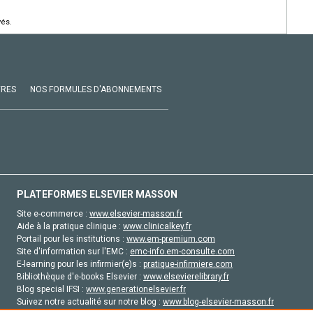
vés.
VRES
NOS FORMULES D'ABONNEMENTS
PLATEFORMES ELSEVIER MASSON
Site e-commerce :
www.elsevier-masson.fr
Aide à la pratique clinique :
www.clinicalkey.fr
Portail pour les institutions :
www.em-premium.com
Site d'information sur l'EMC :
emc-info.em-consulte.com
E-learning pour les infirmier(e)s :
pratique-infirmiere.com
Bibliothèque d'e-books Elsevier :
www.elsevierelibrary.fr
Blog special IFSI :
www.generationelsevier.fr
Suivez notre actualité sur notre blog :
www.blog-elsevier-masson.fr