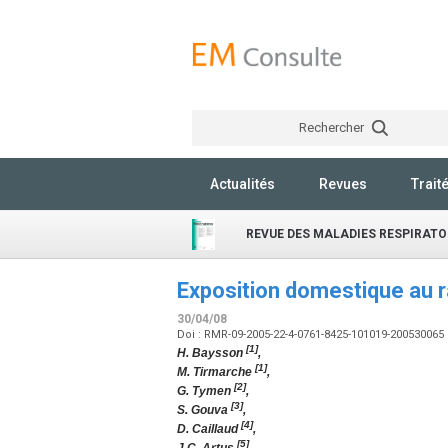
Rechercher
Actualités
Revues
Trait
REVUE DES MALADIES RESPIRATO
Exposition domestique au 
30/04/08
Doi : RMR-09-2005-22-4-0761-8425-101019-200530065
[1]
H. Baysson
,
[1]
M. Tirmarche
,
[2]
G. Tymen
,
[3]
S. Gouva
,
[4]
D. Caillaud
,
[5]