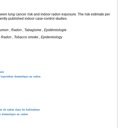
tween lung cancer risk and indoor radon exposure. The risk estimate per
cently published indoor case-control studies.
oumon , Radon , Tabagisme , Epidémiologie
 , Radon , Tobacco smoke , Epidemiology
ants
l'exposition domestique au radon
ion de radon dans les habitations
on domestique au radon