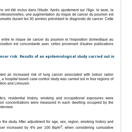
ont été inclus dans l'étude. Après ajustement sur l'âge, le sexe, la
s professionnelles, une augmentation du risque de cancer du poumon est
cumulée durant les 30 années précédant le diagnostic de cancer. Cette
e entre le risque de cancer du poumon et l'exposition domestique au
position est concordante avec celles provenant d'autres publications
cer risk. Results of an epidemiological study carried out in
ated an increased risk of lung cancer associated with indoor radon
 a hospital based case-control study was carried out in four regions of
llon and Limousin.
tics, residential history, smoking and occupational exposures were
Radon concentrations were measured in each dwelling occupied by the
nterview.
the study. After adjustment for age, sex, region, smoking history and
3
ancer increased by 4% per 100 Bq/m
, when considering cumulative