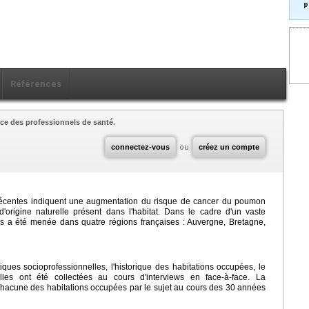
p
Références
ce des professionnels de santé.
connectez-vous
ou
créez un compte
récentes indiquent une augmentation du risque de cancer du poumon
 d'origine naturelle présent dans l'habitat. Dans le cadre d'un vaste
 a été menée dans quatre régions françaises : Auvergne, Bretagne,
iques socioprofessionnelles, l'historique des habitations occupées, le
lles ont été collectées au cours d'interviews en face-à-face. La
hacune des habitations occupées par le sujet au cours des 30 années