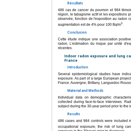
Résultats
486 cas de cancer du poumon et 984 témoins 
région, le tabagisme actif et les exposition
observée, fonction de l'exposition au radon 
3
augmentation est de 4% pour 100 Bq/m
.
Conclusion
Cette étude indique une association positiv
radon. L'estimation du risque par unité d'ex
récentes.
Indoor radon exposure and lung can
France
Introduction
Several epidemiological studies have indic
exposure. As part of a large European project,
France: Auvergne, Brittany, Languedoc-Roussi
Material and Methods
Individual data on demographic characteris
collected during face-to-face interviews. 
subject during the 30-year period prior to the i
Results
486 cases and 984 controls were included in 
occupational exposure, the risk of lung c