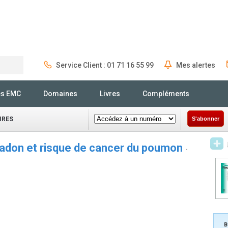
Service Client : 01 71 16 55 99
Mes alertes
Rechercher
és EMC
Domaines
Livres
Compléments
IRES
S'abonner
radon et risque de cancer du poumon
-
B