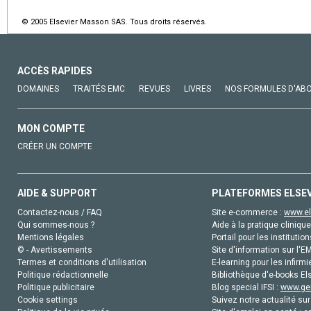
© 2005 Elsevier Masson SAS. Tous droits réservés.
ACCÈS RAPIDES
DOMAINES
TRAITÉS EMC
REVUES
LIVRES
NOS FORMULES D'AB
MON COMPTE
CRÉER UN COMPTE
AIDE & SUPPORT
PLATEFORMES ELSE
Contactez-nous / FAQ
Site e-commerce :
www.el
Qui sommes-nous ?
Aide à la pratique clinique
Mentions légales
Portail pour les institution
© - Avertissements
Site d'information sur l'E
Termes et conditions d'utilisation
E-learning pour les infirmi
Politique rédactionnelle
Bibliothèque d'e-books Els
Politique publicitaire
Blog special IFSI :
www.gen
Cookie settings
Suivez notre actualité sur