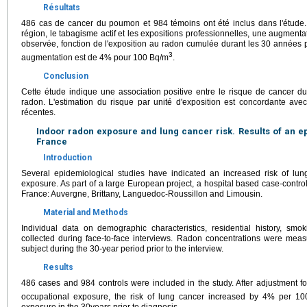
Résultats
486 cas de cancer du poumon et 984 témoins ont été inclus dans l'étude. 
région, le tabagisme actif et les expositions professionnelles, une augmen
observée, fonction de l'exposition au radon cumulée durant les 30 années p
3
augmentation est de 4% pour 100 Bq/m
.
Conclusion
Cette étude indique une association positive entre le risque de cancer d
radon. L'estimation du risque par unité d'exposition est concordante avec
récentes.
Indoor radon exposure and lung cancer risk. Results of an ep
France
Introduction
Several epidemiological studies have indicated an increased risk of lu
exposure. As part of a large European project, a hospital based case-control
France: Auvergne, Brittany, Languedoc-Roussillon and Limousin.
Material and Methods
Individual data on demographic characteristics, residential history, s
collected during face-to-face interviews. Radon concentrations were mea
subject during the 30-year period prior to the interview.
Results
486 cases and 984 controls were included in the study. After adjustment fo
occupational exposure, the risk of lung cancer increased by 4% per 1