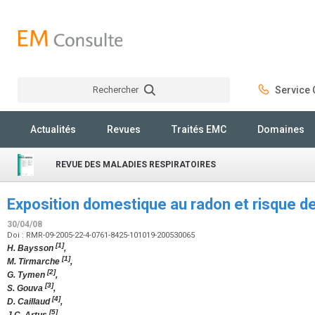
Rechercher
Service C
Rechercher
Actualités
Revues
Traités EMC
Domaines
REVUE DES MALADIES RESPIRATOIRES
Exposition domestique au radon et risque 
30/04/08
Doi : RMR-09-2005-22-4-0761-8425-101019-200530065
[1]
H. Baysson
,
[1]
M. Tirmarche
,
[2]
G. Tymen
,
[3]
S. Gouva
,
[4]
D. Caillaud
,
[5]