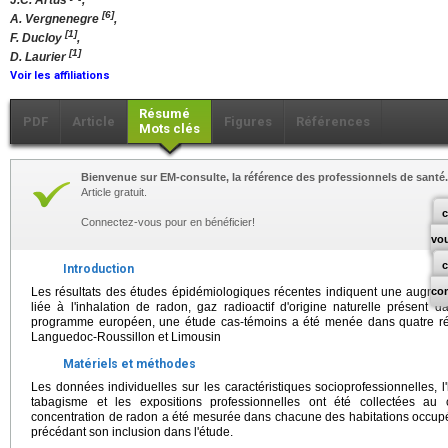
J.C. Artus
,
[6]
A. Vergnenegre
,
[1]
F. Ducloy
,
[1]
D. Laurier
Voir les affiliations
Résumé
PDF
Article
Figures
Références
Mots clés
Bienvenue sur EM-consulte, la référence des professionnels de santé.
Article gratuit.
c
Connectez-vous pour en bénéficier!
vo
Introduction
Les résultats des études épidémiologiques récentes indiquent une augme
co
liée à l'inhalation de radon, gaz radioactif d'origine naturelle présent d
programme européen, une étude cas-témoins a été menée dans quatre rég
Languedoc-Roussillon et Limousin
Matériels et méthodes
Les données individuelles sur les caractéristiques socioprofessionnelles, l
tabagisme et les expositions professionnelles ont été collectées au 
concentration de radon a été mesurée dans chacune des habitations occupé
précédant son inclusion dans l'étude.