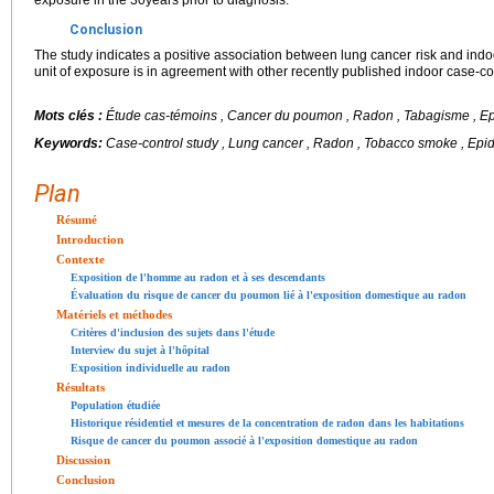
exposure in the 30years prior to diagnosis.
Conclusion
The study indicates a positive association between lung cancer risk and indo
unit of exposure is in agreement with other recently published indoor case-con
Mots clés :
Étude cas-témoins , Cancer du poumon , Radon , Tabagisme , E
Keywords:
Case-control study , Lung cancer , Radon , Tobacco smoke , Epi
Plan
Résumé
Introduction
Contexte
Exposition de l'homme au radon et à ses descendants
Évaluation du risque de cancer du poumon lié à l'exposition domestique au radon
Matériels et méthodes
Critères d'inclusion des sujets dans l'étude
Interview du sujet à l'hôpital
Exposition individuelle au radon
Résultats
Population étudiée
Historique résidentiel et mesures de la concentration de radon dans les habitations
Risque de cancer du poumon associé à l'exposition domestique au radon
Discussion
Conclusion