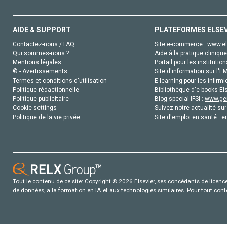
AIDE & SUPPORT
PLATEFORMES ELSE
Contactez-nous / FAQ
Site e-commerce :
www.el
Qui sommes-nous ?
Aide à la pratique clinique
Mentions légales
Portail pour les institution
© - Avertissements
Site d'information sur l'E
Termes et conditions d'utilisation
E-learning pour les infirmi
Politique rédactionnelle
Bibliothèque d'e-books Els
Politique publicitaire
Blog special IFSI :
www.gen
Cookie settings
Suivez notre actualité sur
Politique de la vie privée
Site d'emploi en santé :
e
Tout le contenu de ce site: Copyright © 2026 Elsevier, ses concédants de licence e
de données, a la formation en IA et aux technologies similaires. Pour tout con