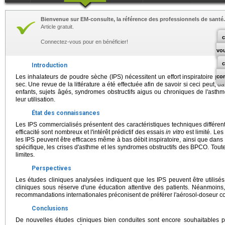
Bienvenue sur EM-consulte, la référence des professionnels de santé.
Article gratuit.
c
Connectez-vous pour en bénéficier!
vo
Introduction
Les inhalateurs de poudre sèche (IPS) nécessitent un effort inspiratoire pou
co
sec. Une revue de la littérature a été effectuée afin de savoir si ceci peut, d
enfants, sujets âgés, syndromes obstructifs aigus ou chroniques de l'asthm
leur utilisation.
État des connaissances
Les IPS commercialisés présentent des caractéristiques techniques différent
efficacité sont nombreux et l'intérêt prédictif des essais
in vitro
est limité. Le
les IPS peuvent être efficaces même à bas débit inspiratoire, ainsi que dans
spécifique, les crises d'asthme et les syndromes obstructifs des BPCO. Tout
limites.
Perspectives
Les études cliniques analysées indiquent que les IPS peuvent être utilisés
cliniques sous réserve d'une éducation attentive des patients. Néanmoins,
recommandations internationales préconisent de préférer l'aérosol-doseur c
Conclusions
De nouvelles études cliniques bien conduites sont encore souhaitables pou