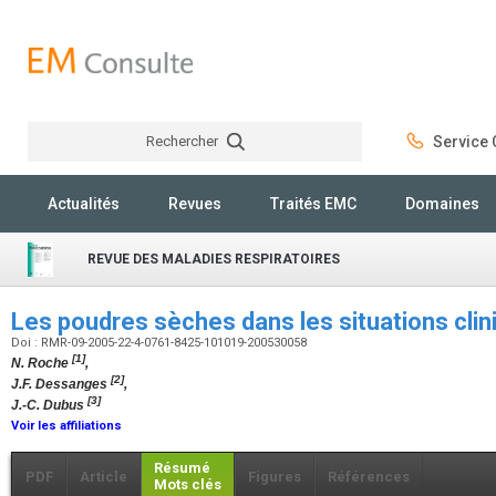
Rechercher
Service C
Rechercher
Actualités
Revues
Traités EMC
Domaines
REVUE DES MALADIES RESPIRATOIRES
Les poudres sèches dans les situations cl
Doi : RMR-09-2005-22-4-0761-8425-101019-200530058
[1]
N. Roche
,
[2]
J.F. Dessanges
,
[3]
J.-C. Dubus
Voir les affiliations
Résumé
PDF
Article
Figures
Références
Mots clés