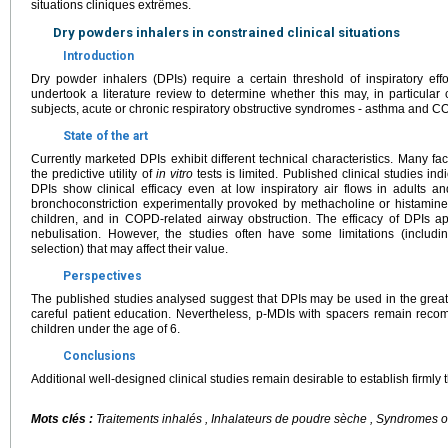
situations cliniques extrêmes.
Dry powders inhalers in constrained clinical situations
Introduction
Dry powder inhalers (DPIs) require a certain threshold of inspiratory effo
undertook a literature review to determine whether this may, in particular c
subjects, acute or chronic respiratory obstructive syndromes - asthma and COPD
State of the art
Currently marketed DPIs exhibit different technical characteristics. Many fact
the predictive utility of
in vitro
tests is limited. Published clinical studies in
DPIs show clinical efficacy even at low inspiratory air flows in adults a
bronchoconstriction experimentally provoked by methacholine or histamine
children, and in COPD-related airway obstruction. The efficacy of DPIs a
nebulisation. However, the studies often have some limitations (includin
selection) that may affect their value.
Perspectives
The published studies analysed suggest that DPIs may be used in the great ma
careful patient education. Nevertheless, p-MDIs with spacers remain reco
children under the age of 6.
Conclusions
Additional well-designed clinical studies remain desirable to establish firmly t
Mots clés :
Traitements inhalés , Inhalateurs de poudre sèche , Syndromes ob