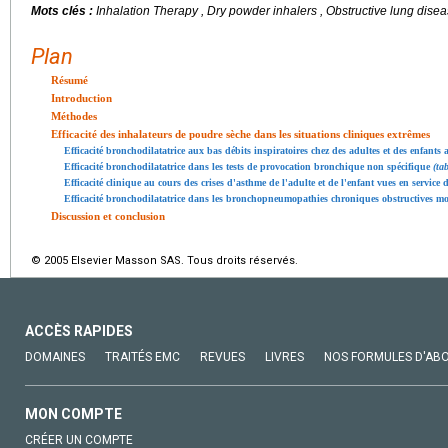
Mots clés :
Inhalation Therapy , Dry powder inhalers , Obstructive lung dis
Plan
Résumé
Introduction
Méthodes
Efficacité des inhalateurs de poudre sèche dans les situations cliniques extrêmes
Efficacité bronchodilatatrice aux bas débits inspiratoires chez des adultes et des enfant
Efficacité bronchodilatatrice dans les tests de provocation bronchique non spécifique
(ta
Efficacité clinique au cours des crises d'asthme de l'adulte et de l'enfant vues en service 
Efficacité bronchodilatatrice dans les bronchopneumopathies chroniques obstructives mod
Discussion et conclusion
© 2005 Elsevier Masson SAS. Tous droits réservés.
ACCÈS RAPIDES
DOMAINES
TRAITÉS EMC
REVUES
LIVRES
NOS FORMULES D'AB
MON COMPTE
CRÉER UN COMPTE