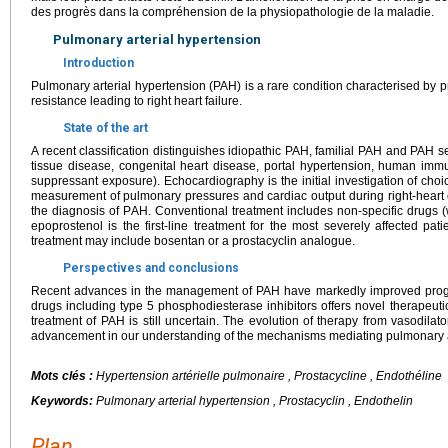
des progrès dans la compréhension de la physiopathologie de la maladie.
Pulmonary arterial hypertension
Introduction
Pulmonary arterial hypertension (PAH) is a rare condition characterised by p
resistance leading to right heart failure.
State of the art
A recent classification distinguishes idiopathic PAH, familial PAH and PAH s
tissue disease, congenital heart disease, portal hypertension, human immun
suppressant exposure). Echocardiography is the initial investigation of choi
measurement of pulmonary pressures and cardiac output during right-heart c
the diagnosis of PAH. Conventional treatment includes non-specific drugs (w
epoprostenol is the first-line treatment for the most severely affected patie
treatment may include bosentan or a prostacyclin analogue.
Perspectives and conclusions
Recent advances in the management of PAH have markedly improved prognosi
drugs including type 5 phosphodiesterase inhibitors offers novel therapeutic
treatment of PAH is still uncertain. The evolution of therapy from vasodilator
advancement in our understanding of the mechanisms mediating pulmonary ar
Mots clés :
Hypertension artérielle pulmonaire , Prostacycline , Endothéline
Keywords:
Pulmonary arterial hypertension , Prostacyclin , Endothelin
Plan