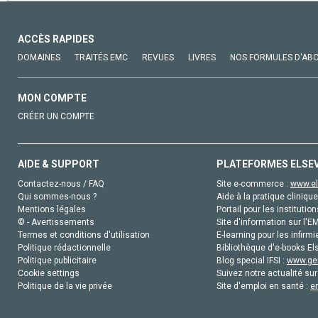
ACCÈS RAPIDES
DOMAINES
TRAITÉS EMC
REVUES
LIVRES
NOS FORMULES D'AB
MON COMPTE
CRÉER UN COMPTE
AIDE & SUPPORT
PLATEFORMES ELSE
Contactez-nous / FAQ
Site e-commerce :
www.el
Qui sommes-nous ?
Aide à la pratique clinique
Mentions légales
Portail pour les institution
© - Avertissements
Site d'information sur l'E
Termes et conditions d'utilisation
E-learning pour les infirmi
Politique rédactionnelle
Bibliothèque d'e-books Els
Politique publicitaire
Blog special IFSI :
www.gen
Cookie settings
Suivez notre actualité sur
Politique de la vie privée
Site d'emploi en santé :
e