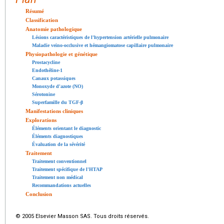
Résumé
Classification
Anatomie pathologique
Lésions caractéristiques de l'hypertension artérielle pulmonaire
Maladie veino-occlusive et hémangiomatose capillaire pulmonaire
Physiopathologie et génétique
Prostacycline
Endothéline-1
Canaux potassiques
Monoxyde d'azote (NO)
Sérotonine
Superfamille du TGF-β
Manifestations cliniques
Explorations
Éléments orientant le diagnostic
Éléments diagnostiques
Évaluation de la sévérité
Traitement
Traitement conventionnel
Traitement spécifique de l'HTAP
Traitement non médical
Recommandations actuelles
Conclusion
© 2005 Elsevier Masson SAS. Tous droits réservés.