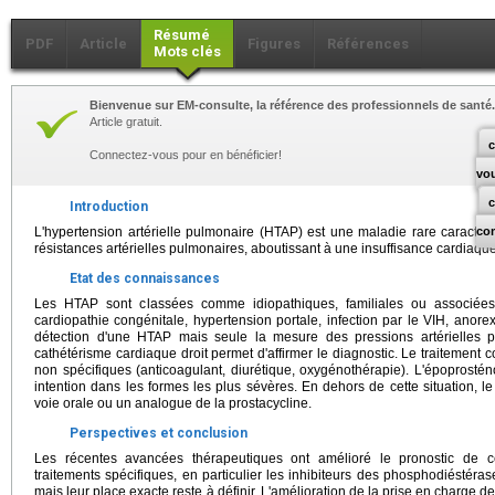
Résumé
PDF
Article
Figures
Références
Mots clés
Bienvenue sur EM-consulte, la référence des professionnels de santé.
Article gratuit.
c
Connectez-vous pour en bénéficier!
vo
Introduction
L'hypertension artérielle pulmonaire (HTAP) est une maladie rare caractér
co
résistances artérielles pulmonaires, aboutissant à une insuffisance cardiaque
Etat des connaissances
Les HTAP sont classées comme idiopathiques, familiales ou associées 
cardiopathie congénitale, hypertension portale, infection par le VIH, anor
détection d'une HTAP mais seule la mesure des pressions artérielles 
cathétérisme cardiaque droit permet d'affirmer le diagnostic. Le traitement 
non spécifiques (anticoagulant, diurétique, oxygénothérapie). L'époprostén
intention dans les formes les plus sévères. En dehors de cette situation, le
voie orale ou un analogue de la prostacycline.
Perspectives et conclusion
Les récentes avancées thérapeutiques ont amélioré le pronostic de 
traitements spécifiques, en particulier les inhibiteurs des phosphodiéstéra
mais leur place exacte reste à définir. L'amélioration de la prise en charge 