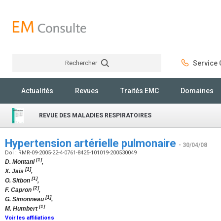
Rechercher
Service C
Rechercher
Actualités
Revues
Traités EMC
Domaines
REVUE DES MALADIES RESPIRATOIRES
Hypertension artérielle pulmonaire
- 30/04/08
Doi : RMR-09-2005-22-4-0761-8425-101019-200530049
[1]
D. Montani
,
[1]
X. Jaïs
,
[1]
O. Sitbon
,
[2]
F. Capron
,
[1]
G. Simonneau
,
[1]
M. Humbert
Voir les affiliations