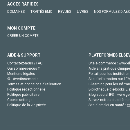
ACCÈS RAPIDES
DOMAINES
TRAITÉS EMC
REVUES
LIVRES
NOS FORMULES D'AB
MON COMPTE
CRÉER UN COMPTE
AIDE & SUPPORT
PLATEFORMES ELSE
Contactez-nous / FAQ
Site e-commerce :
www.el
Qui sommes-nous ?
Aide à la pratique clinique
Mentions légales
Portail pour les institution
© - Avertissements
Site d'information sur l'E
Termes et conditions d'utilisation
E-learning pour les infirmi
Politique rédactionnelle
Bibliothèque d'e-books Els
Politique publicitaire
Blog special IFSI :
www.gen
Cookie settings
Suivez notre actualité sur
Politique de la vie privée
Site d'emploi en santé :
e