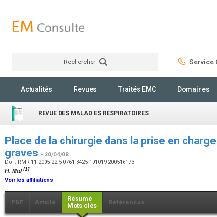
Rechercher
Service C
Rechercher
Actualités
Revues
Traités EMC
Domaines
REVUE DES MALADIES RESPIRATOIRES
Place de la chirurgie dans la prise en char
graves
- 30/04/08
Doi : RMR-11-2005-22-5-0761-8425-101019-200516173
[1]
H. Mal
Voir les affiliations
Résumé
PDF
Article
Références
Mots clés