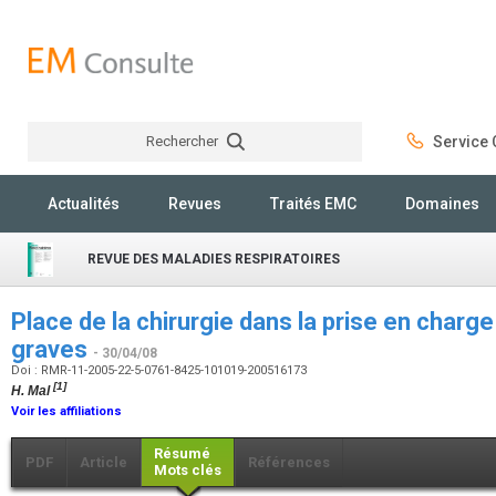
Rechercher
Service C
Rechercher
Actualités
Revues
Traités EMC
Domaines
REVUE DES MALADIES RESPIRATOIRES
Place de la chirurgie dans la prise en char
graves
- 30/04/08
Doi : RMR-11-2005-22-5-0761-8425-101019-200516173
[1]
H. Mal
Voir les affiliations
Résumé
PDF
Article
Références
Mots clés