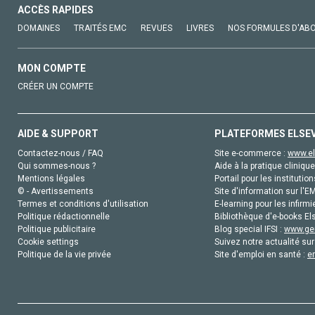
ACCÈS RAPIDES
DOMAINES
TRAITÉS EMC
REVUES
LIVRES
NOS FORMULES D'AB
MON COMPTE
CRÉER UN COMPTE
AIDE & SUPPORT
PLATEFORMES ELSE
Contactez-nous / FAQ
Site e-commerce :
www.el
Qui sommes-nous ?
Aide à la pratique clinique
Mentions légales
Portail pour les institution
© - Avertissements
Site d'information sur l'E
Termes et conditions d'utilisation
E-learning pour les infirmi
Politique rédactionnelle
Bibliothèque d'e-books Els
Politique publicitaire
Blog special IFSI :
www.gen
Cookie settings
Suivez notre actualité sur
Politique de la vie privée
Site d'emploi en santé :
e