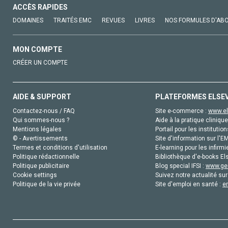
ACCÈS RAPIDES
DOMAINES
TRAITÉS EMC
REVUES
LIVRES
NOS FORMULES D'AB
MON COMPTE
CRÉER UN COMPTE
AIDE & SUPPORT
PLATEFORMES ELSE
Contactez-nous / FAQ
Site e-commerce :
www.el
Qui sommes-nous ?
Aide à la pratique clinique
Mentions légales
Portail pour les institution
© - Avertissements
Site d'information sur l'E
Termes et conditions d'utilisation
E-learning pour les infirmi
Politique rédactionnelle
Bibliothèque d'e-books Els
Politique publicitaire
Blog special IFSI :
www.gen
Cookie settings
Suivez notre actualité sur
Politique de la vie privée
Site d'emploi en santé :
e