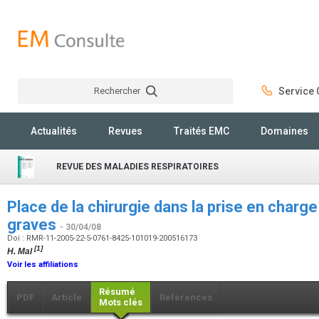
Rechercher
Service C
Rechercher
Actualités
Revues
Traités EMC
Domaines
REVUE DES MALADIES RESPIRATOIRES
Place de la chirurgie dans la prise en char
graves
- 30/04/08
Doi : RMR-11-2005-22-5-0761-8425-101019-200516173
[1]
H. Mal
Voir les affiliations
Résumé
PDF
Article
Références
Mots clés