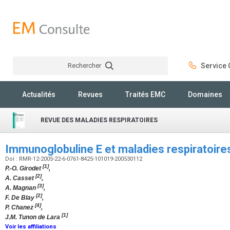
Rechercher
Service C
Rechercher
Actualités
Revues
Traités EMC
Domaines
REVUE DES MALADIES RESPIRATOIRES
Immunoglobuline E et maladies respiratoir
Doi : RMR-12-2005-22-6-0761-8425-101019-200530112
[1]
P.-O. Girodet
,
[2]
A. Casset
,
[3]
A. Magnan
,
[2]
F. De Blay
,
[4]
P. Chanez
,
[1]
J.M. Tunon de Lara
Voir les affiliations