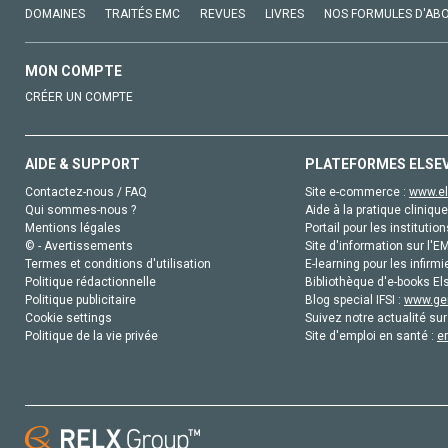
DOMAINES
TRAITÉS EMC
REVUES
LIVRES
NOS FORMULES D'AB
MON COMPTE
CRÉER UN COMPTE
AIDE & SUPPORT
PLATEFORMES ELSE
Contactez-nous / FAQ
Site e-commerce :
www.el
Qui sommes-nous ?
Aide à la pratique clinique
Mentions légales
Portail pour les institution
© - Avertissements
Site d'information sur l'E
Termes et conditions d'utilisation
E-learning pour les infirmi
Politique rédactionnelle
Bibliothèque d'e-books Els
Politique publicitaire
Blog special IFSI :
www.gen
Cookie settings
Suivez notre actualité sur
Politique de la vie privée
Site d'emploi en santé :
e