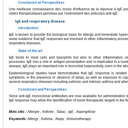
Conclusion et Perspectives
Une meilleure connaissance des zones d'influence de la réponse à IgE pourr
cibles thérapeutiques permises par l'avènement des anticorps anti-IgE.
IgE and respiratory disease
Introduction
IgE is known to provide the biological basis for allergy and immediate hyper
some evidence that IgE responses are involved in other inflammatory process
respiratory diseases.
State of the art
IgE binds to mast cells and basophils but also to other inflammatory cel
processes. IgE has a role in antigen presentation and is implicated in a n
airways, IgE plays an important role in bronchial hyperactivity, even in the ab
Epidemiological studies have demonstrated that IgE response is related 
symptoms, in the presence or absence of atopy, as well as exposure to ciga
several respiratory diseases including extrinsic and intrinsic asthma and all
Conclusion and Perspectives
Since anti-IgE monoclonal antibodies are now available for administration 
IgE response may allow the identification of novel therapeutic targets in the fi
Mots clés :
Allergie , Asthme , Tabac , IgE , Aspergillose
Keywords:
Allergy , Asthma , Atopy , Immunotherapy