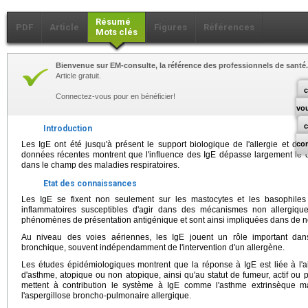
Résumé
PDF
Article
Figures
Références
Mots clés
Bienvenue sur EM-consulte, la référence des professionnels de santé.
Article gratuit.
c
Connectez-vous pour en bénéficier!
vo
Introduction
Les IgE ont été jusqu'à présent le support biologique de l'allergie et de l'
co
données récentes montrent que l'influence des IgE dépasse largement le d
dans le champ des maladies respiratoires.
Etat des connaissances
Les IgE se fixent non seulement sur les mastocytes et les basophiles
inflammatoires susceptibles d'agir dans des mécanismes non allergiqu
phénomènes de présentation antigénique et sont ainsi impliquées dans de 
Au niveau des voies aériennes, les IgE jouent un rôle important dans
bronchique, souvent indépendamment de l'intervention d'un allergène.
Les études épidémiologiques montrent que la réponse à IgE est liée à l
d'asthme, atopique ou non atopique, ainsi qu'au statut de fumeur, actif ou p
mettent à contribution le système à IgE comme l'asthme extrinsèque m
l'aspergillose broncho-pulmonaire allergique.