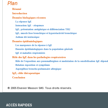
Plan
Résumé
Introduction
Données biologiques récentes
La réponse IgE
Interaction IgE - récepteurs
IgE, présentation antigénique et différenciation TH2
IgE, muscle lisse bronchique et hyperréactivité bronchique
Asthme dit intrinsèque
Données épidémiologiques
Les marqueurs de la réponse à IgE
Données épidémiologiques dans la population générale
IgE et maladies respiratoires
Rôle des IgE dans les pathologies respiratoires
Rôle de l'exposition aux pneumallergènes et modulation de la sensibilisation IgE dépen
Relation exposition et symptômes
Aspergillose broncho-pulmonaire allergique
IgE, cible thérapeutique
Conclusion
© 2005 Elsevier Masson SAS. Tous droits réservés.
ACCÈS RAPIDES