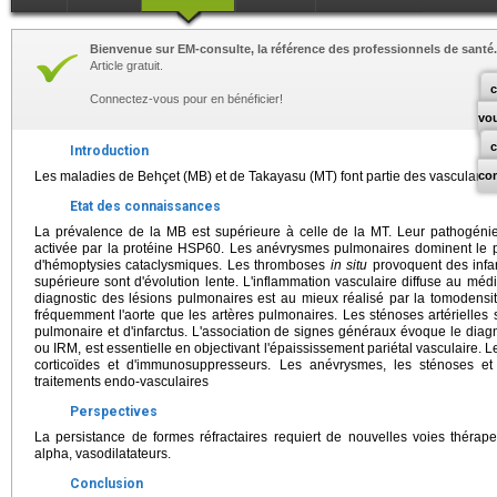
Bienvenue sur EM-consulte, la référence des professionnels de santé.
Article gratuit.
c
Connectez-vous pour en bénéficier!
vo
Introduction
Les maladies de Behçet (MB) et de Takayasu (MT) font partie des vascularite
co
Etat des connaissances
La prévalence de la MB est supérieure à celle de la MT. Leur pathogénie
activée par la protéine HSP60. Les anévrysmes pulmonaires dominent le p
d'hémoptysies cataclysmiques. Les thromboses
in situ
provoquent des infa
supérieure sont d'évolution lente. L'inflammation vasculaire diffuse au méd
diagnostic des lésions pulmonaires est au mieux réalisé par la tomodensi
fréquemment l'aorte que les artères pulmonaires. Les sténoses artérielles 
pulmonaire et d'infarctus. L'association de signes généraux évoque le diag
ou IRM, est essentielle en objectivant l'épaississement pariétal vasculaire. L
corticoïdes et d'immunosuppresseurs. Les anévrysmes, les sténoses et
traitements endo-vasculaires
Perspectives
La persistance de formes réfractaires requiert de nouvelles voies thérapeu
alpha, vasodilatateurs.
Conclusion