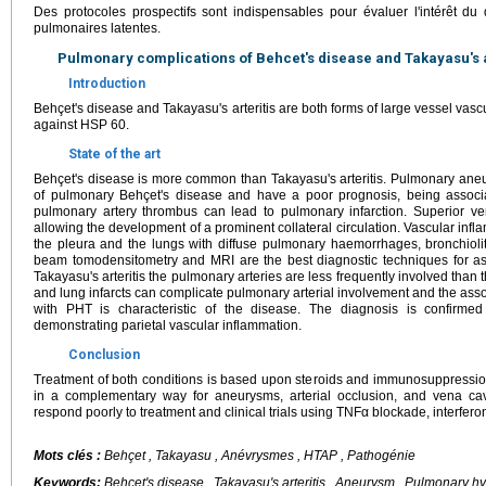
Des protocoles prospectifs sont indispensables pour évaluer l'intérêt du
pulmonaires latentes.
Pulmonary complications of Behcet's disease and Takayasu's a
Introduction
Behçet's disease and Takayasu's arteritis are both forms of large vessel vascul
against HSP 60.
State of the art
Behçet's disease is more common than Takayasu's arteritis. Pulmonary ane
of pulmonary Behçet's disease and have a poor prognosis, being assoc
pulmonary artery thrombus can lead to pulmonary infarction. Superior v
allowing the development of a prominent collateral circulation. Vascular inf
the pleura and the lungs with diffuse pulmonary haemorrhages, bronchioli
beam tomodensitometry and MRI are the best diagnostic techniques for as
Takayasu's arteritis the pulmonary arteries are less frequently involved tha
and lung infarcts can complicate pulmonary arterial involvement and the asso
with PHT is characteristic of the disease. The diagnosis is confirme
demonstrating parietal vascular inflammation.
Conclusion
Treatment of both conditions is based upon steroids and immunosuppressi
in a complementary way for aneurysms, arterial occlusion, and vena cav
respond poorly to treatment and clinical trials using TNFα blockade, interfero
Mots clés :
Behçet , Takayasu , Anévrysmes , HTAP , Pathogénie
Keywords:
Behçet's disease , Takayasu's arteritis , Aneurysm , Pulmonary h