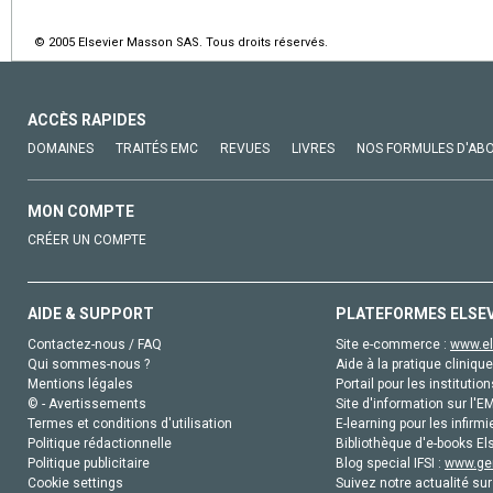
© 2005 Elsevier Masson SAS. Tous droits réservés.
ACCÈS RAPIDES
DOMAINES
TRAITÉS EMC
REVUES
LIVRES
NOS FORMULES D'AB
MON COMPTE
CRÉER UN COMPTE
AIDE & SUPPORT
PLATEFORMES ELSE
Contactez-nous / FAQ
Site e-commerce :
www.el
Qui sommes-nous ?
Aide à la pratique clinique
Mentions légales
Portail pour les institution
© - Avertissements
Site d'information sur l'E
Termes et conditions d'utilisation
E-learning pour les infirmi
Politique rédactionnelle
Bibliothèque d'e-books Els
Politique publicitaire
Blog special IFSI :
www.gen
Cookie settings
Suivez notre actualité sur