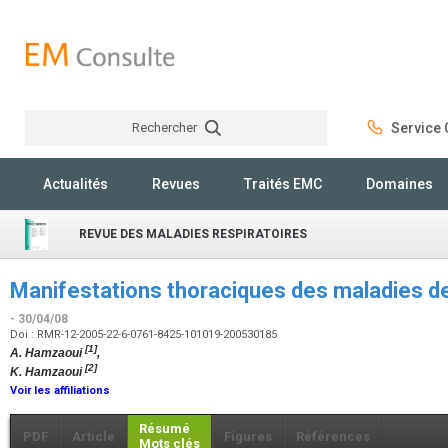
Rechercher
Service C
Rechercher
Actualités
Revues
Traités EMC
Domaines
REVUE DES MALADIES RESPIRATOIRES
Manifestations thoraciques des maladies d
- 30/04/08
Doi : RMR-12-2005-22-6-0761-8425-101019-200530185
[1]
A. Hamzaoui
,
[2]
K. Hamzaoui
Voir les affiliations
Résumé
PDF
Article
Figures
Références
Mots clés