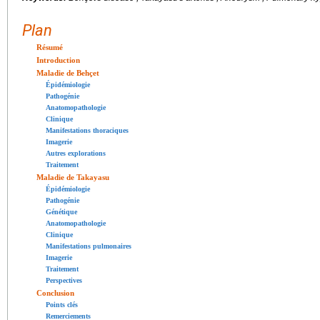
Plan
Résumé
Introduction
Maladie de Behçet
Épidémiologie
Pathogénie
Anatomopathologie
Clinique
Manifestations thoraciques
Imagerie
Autres explorations
Traitement
Maladie de Takayasu
Épidémiologie
Pathogénie
Génétique
Anatomopathologie
Clinique
Manifestations pulmonaires
Imagerie
Traitement
Perspectives
Conclusion
Points clés
Remerciements