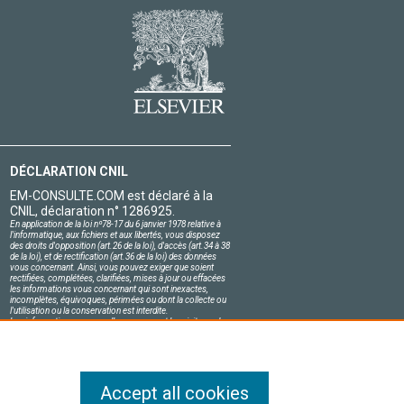
DÉCLARATION CNIL
EM-CONSULTE.COM est déclaré à la
CNIL, déclaration n° 1286925.
En application de la loi nº78-17 du 6 janvier 1978 relative à
l'informatique, aux fichiers et aux libertés, vous disposez
des droits d'opposition (art.26 de la loi), d'accès (art.34 à 38
de la loi), et de rectification (art.36 de la loi) des données
vous concernant. Ainsi, vous pouvez exiger que soient
rectifiées, complétées, clarifiées, mises à jour ou effacées
les informations vous concernant qui sont inexactes,
incomplètes, équivoques, périmées ou dont la collecte ou
l'utilisation ou la conservation est interdite.
Les informations personnelles concernant les visiteurs de
notre site, y compris leur identité, sont confidentielles.
Le responsable du site s'engage sur l'honneur à respecter
les conditions légales de confidentialité applicables en
France et à ne pas divulguer ces informations à des tiers.
Accept all cookies