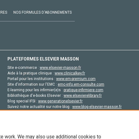
VRES
NOS FORMULES D'ABONNEMENTS
PLATEFORMES ELSEVIER MASSON
Site e-commerce :
www.elsevier-masson.fr
Aide à la pratique clinique :
www.clinicalkey.fr
Portail pour les institutions :
www.em-premium.com
Site d'information sur l'EMC :
emc-info.em-consulte.com
E-learning pour les infirmier(e)s :
pratique-infirmiere.com
Bibliothèque d'e-books Elsevier :
www.elsevierelibrary.fr
Blog special IFSI :
www.generationelsevier.fr
Suivez notre actualité sur notre blog :
www.blog-elsevier-masson.fr
Site d'emploi en santé :
emploisante.com
te work. We may also use additional cookies to