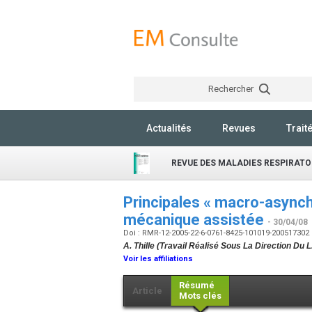
Rechercher
Actualités
Revues
Trait
REVUE DES MALADIES RESPIRATO
Principales « macro-asynchr
mécanique assistée
- 30/04/08
Doi : RMR-12-2005-22-6-0761-8425-101019-200517302
A. Thille (Travail Réalisé Sous La Direction Du 
Voir les affiliations
Résumé
Article
Mots clés