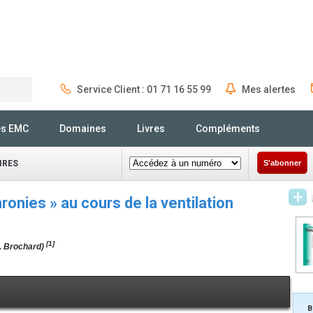
Service Client : 01 71 16 55 99
Mes alertes
Rechercher
és EMC
Domaines
Livres
Compléments
IRES
S'abonner
onies » au cours de la ventilation
[1]
L. Brochard)
B