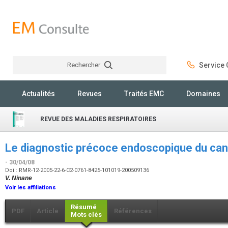
Rechercher
Service C
Rechercher
Actualités
Revues
Traités EMC
Domaines
REVUE DES MALADIES RESPIRATOIRES
Le diagnostic précoce endoscopique du ca
- 30/04/08
Doi : RMR-12-2005-22-6-C2-0761-8425-101019-200509136
V. Ninane
Voir les affiliations
Résumé
PDF
Article
Références
Mots clés