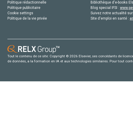
Politique rédactionnelle
Bibliothèque d'e-books Els
Politique publicitaire
Blog special IFSI :
www.gen
Cookie settings
Suivez notre actualité sur
Politique de la vie privée
Site d'emploi en santé :
e
Tout le contenu de ce site: Copyright © 2026 Elsevier, ses concédants de licence e
de données, a la formation en IA et aux technologies similaires. Pour tout con