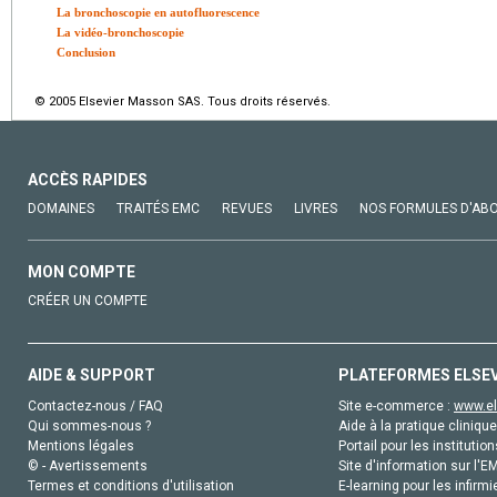
La bronchoscopie en autofluorescence
La vidéo-bronchoscopie
Conclusion
© 2005 Elsevier Masson SAS. Tous droits réservés.
ACCÈS RAPIDES
DOMAINES
TRAITÉS EMC
REVUES
LIVRES
NOS FORMULES D'AB
MON COMPTE
CRÉER UN COMPTE
AIDE & SUPPORT
PLATEFORMES ELSE
Contactez-nous / FAQ
Site e-commerce :
www.el
Qui sommes-nous ?
Aide à la pratique clinique
Mentions légales
Portail pour les institution
© - Avertissements
Site d'information sur l'E
Termes et conditions d'utilisation
E-learning pour les infirmi