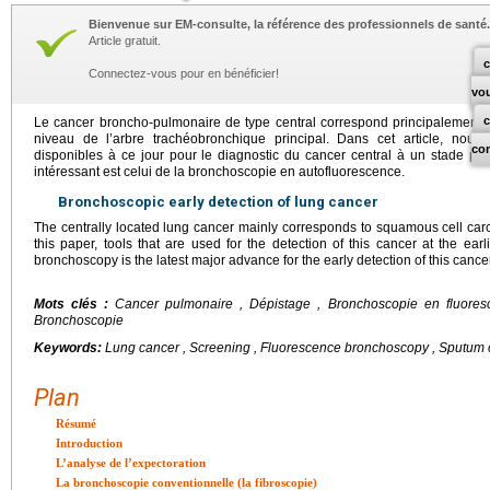
Bienvenue sur EM-consulte, la référence des professionnels de santé.
Article gratuit.
c
Connectez-vous pour en bénéficier!
vo
Le cancer broncho-pulmonaire de type central correspond principalement à
niveau de l’arbre trachéobronchique principal. Dans cet article, nou
co
disponibles à ce jour pour le diagnostic du cancer central à un stade pr
intéressant est celui de la bronchoscopie en autofluorescence.
Bronchoscopic early detection of lung cancer
The centrally located lung cancer mainly corresponds to squamous cell carc
this paper, tools that are used for the detection of this cancer at the ea
bronchoscopy is the latest major advance for the early detection of this cancer
Mots clés :
Cancer pulmonaire , Dépistage , Bronchoscopie en fluoresc
Bronchoscopie
Keywords:
Lung cancer , Screening , Fluorescence bronchoscopy , Sputum 
Plan
Résumé
Introduction
L’analyse de l’expectoration
La bronchoscopie conventionnelle (la fibroscopie)