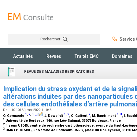
Rechercher
Service C
Rechercher
Actualités
Revues
Traités EMC
Domaines
REVUE DES MALADIES RESPIRATOIRES
Implication du stress oxydant et de la signal
altérations induites par des nanoparticules 
des cellules endothéliales d’artère pulmon
Doi : 10.1016/j.rmr.2022.11.043
1
,
2
,
3
,
⁎
1
,
2
2
1
,
3
O. Germande
, J. Deweirdt
, C. Guibert
, M. Baudrimont
, I. Baud
1
Université de Bordeaux, 146, rue Léo-Saignat, 33076 Bordeaux, France
2
Inserm U1045, centre de recherche cardiothoracique, avenue du Haut-Levêque
3
UMR EPOC 5805, université de Bordeaux-CNRS, place du Dr-Peyneau, 33120 Ar