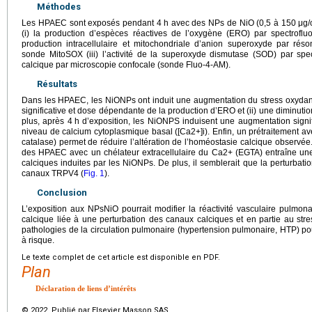
Méthodes
Les HPAEC sont exposés pendant 4
h avec des NPs de NiO (0,5 à 150
μg/
(i) la production d’espèces réactives de l’oxygène (ERO) par spectrofl
production intracellulaire et mitochondriale d’anion superoxyde par ré
sonde MitoSOX (iii) l’activité de la superoxyde dismutase (SOD) par spectr
calcique par microscopie confocale (sonde Fluo-4-AM).
Résultats
Dans les HPAEC, les NiONPs ont induit une augmentation du stress oxydant
significative et dose dépendante de la production d’ERO et (ii) une diminution
plus, après 4
h d’exposition, les NiONPS induisent une augmentation signi
niveau de calcium cytoplasmique basal ([Ca2+]i). Enfin, un prétraitement 
catalase) permet de réduire l’altération de l’homéostasie calcique observée
des HPAEC avec un chélateur extracellulaire du Ca2+ (EGTA) entraîne une d
calciques induites par les NiONPs. De plus, il semblerait que la perturbatio
canaux TRPV4 (
Fig. 1
).
Conclusion
L’exposition aux NPsNiO pourrait modifier la réactivité vasculaire pulmona
calcique liée à une perturbation des canaux calciques et en partie au str
pathologies de la circulation pulmonaire (hypertension pulmonaire, HTP) pou
à risque.
Le texte complet de cet article est disponible en PDF.
Plan
Déclaration de liens d’intérêts
© 2022 Publié par Elsevier Masson SAS.