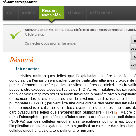
⁎
Auteur correspondant.
Résumé
PDF
Article
Figures
Références
Mots clés
Bienvenue sur EM-consulte, la référence des professionnels de santé.
Article gratuit.
c
Connectez-vous pour en bénéficier!
vo
Résumé
co
Introduction
Les activités anthropiques telles que l’exploitation minière amplifient 
conduisant à l’émission atmosphérique de particules ultrafines d’oxyde de 
particulièrement impactée par les activités minières de nickel. Les travaill
peuvent être exposés à ces particules de NiO. Après inhalation, les particul
dans les voies respiratoires et peuvent traverser la barrière alvéolo-capillair
et exercer des effets délétères sur le système cardiovasculaire [
1
]. 
pulmonaires (HPAEC) peuvent être une cible directe des particules inhalées. 
de l’homéostasie calcique sont deux événements critiques impliqués d
cardiovasculaires telles que l’hypertension pulmonaire (HTP) [
2
]. Malgré 
dans l’atmosphère, peu d’étude s’intéressent aux mécanismes cellulaires
(NiONPs) sur des cellules endothéliales vasculaires pulmonaires. L’obje
l’implication du stress oxydant et de la signalisation calcique dans les alt
cellules endothéliales d’artère pulmonaire humaine.