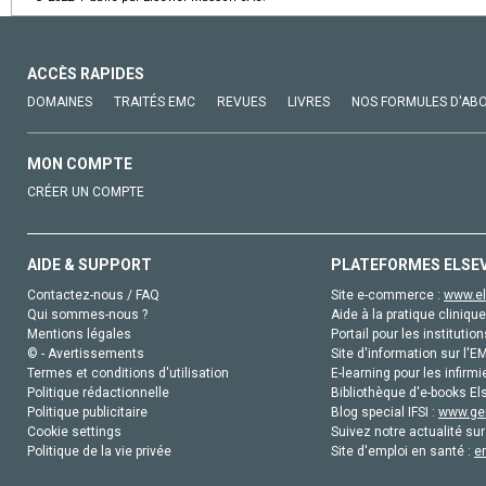
ACCÈS RAPIDES
DOMAINES
TRAITÉS EMC
REVUES
LIVRES
NOS FORMULES D'AB
MON COMPTE
CRÉER UN COMPTE
AIDE & SUPPORT
PLATEFORMES ELSE
Contactez-nous / FAQ
Site e-commerce :
www.el
Qui sommes-nous ?
Aide à la pratique clinique
Mentions légales
Portail pour les institution
© - Avertissements
Site d'information sur l'E
Termes et conditions d'utilisation
E-learning pour les infirmi
Politique rédactionnelle
Bibliothèque d'e-books Els
Politique publicitaire
Blog special IFSI :
www.gen
Cookie settings
Suivez notre actualité sur
Politique de la vie privée
Site d'emploi en santé :
e