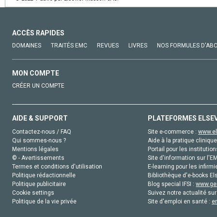
ACCÈS RAPIDES
DOMAINES
TRAITÉS EMC
REVUES
LIVRES
NOS FORMULES D'AB
MON COMPTE
CRÉER UN COMPTE
AIDE & SUPPORT
PLATEFORMES ELSE
Contactez-nous / FAQ
Site e-commerce :
www.el
Qui sommes-nous ?
Aide à la pratique clinique
Mentions légales
Portail pour les institution
© - Avertissements
Site d'information sur l'E
Termes et conditions d'utilisation
E-learning pour les infirmi
Politique rédactionnelle
Bibliothèque d'e-books Els
Politique publicitaire
Blog special IFSI :
www.gen
Cookie settings
Suivez notre actualité sur
Politique de la vie privée
Site d'emploi en santé :
e