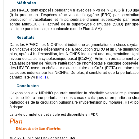
Méthodes
Les HPAEC sont exposés pendant 4
h avec des NPs de NiO (0,5 à 150
μg/
(i) la production d’espèces réactives de l’oxygène (ERO) par spectrofl
production intracellulaire et mitochondriale d’anion superoxyde par ré
sonde MitoSOX (iii) l’activité de la superoxyde dismutase (SOD) par spectr
calcique par microscopie confocale (sonde Fluo-4-AM).
Résultats
Dans les HPAEC, les NiONPs ont induit une augmentation du stress oxydant
significative et dose dépendante de la production d’ERO et (ii) une diminution
plus, après 4
h d’exposition, les NiONPS induisent une augmentation signi
niveau de calcium cytoplasmique basal ([Ca2+]i). Enfin, un prétraitement 
catalase) permet de réduire l’altération de l’homéostasie calcique observée
des HPAEC avec un chélateur extracellulaire du Ca2+ (EGTA) entraîne une d
calciques induites par les NiONPs. De plus, il semblerait que la perturbatio
canaux TRPV4 (
Fig. 1
).
Conclusion
L’exposition aux NPsNiO pourrait modifier la réactivité vasculaire pulmona
calcique liée à une perturbation des canaux calciques et en partie au str
pathologies de la circulation pulmonaire (hypertension pulmonaire, HTP) pou
à risque.
Le texte complet de cet article est disponible en PDF.
Plan
Déclaration de liens d’intérêts
© 2022 Publié par Elsevier Masson SAS.