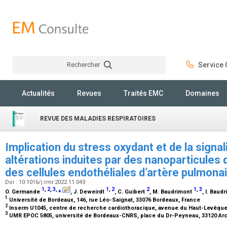
Rechercher
Service C
Rechercher
Actualités
Revues
Traités EMC
Domaines
REVUE DES MALADIES RESPIRATOIRES
Implication du stress oxydant et de la signal
altérations induites par des nanoparticules 
des cellules endothéliales d’artère pulmon
Doi : 10.1016/j.rmr.2022.11.043
1
,
2
,
3
,
⁎
1
,
2
2
1
,
3
O. Germande
, J. Deweirdt
, C. Guibert
, M. Baudrimont
, I. Baud
1
Université de Bordeaux, 146, rue Léo-Saignat, 33076 Bordeaux, France
2
Inserm U1045, centre de recherche cardiothoracique, avenue du Haut-Levêque
3
UMR EPOC 5805, université de Bordeaux-CNRS, place du Dr-Peyneau, 33120 Ar