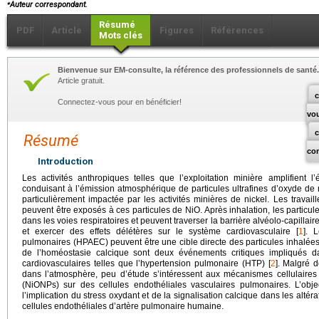
⁎
Auteur correspondant.
Résumé
PDF
Article
Figures
Références
Mots clés
Bienvenue sur EM-consulte, la référence des professionnels de santé.
Article gratuit.
c
Connectez-vous pour en bénéficier!
vo
Résumé
co
Introduction
Les activités anthropiques telles que l’exploitation minière amplifient 
conduisant à l’émission atmosphérique de particules ultrafines d’oxyde de 
particulièrement impactée par les activités minières de nickel. Les travaill
peuvent être exposés à ces particules de NiO. Après inhalation, les particul
dans les voies respiratoires et peuvent traverser la barrière alvéolo-capillair
et exercer des effets délétères sur le système cardiovasculaire [
1
]. 
pulmonaires (HPAEC) peuvent être une cible directe des particules inhalées. 
de l’homéostasie calcique sont deux événements critiques impliqués d
cardiovasculaires telles que l’hypertension pulmonaire (HTP) [
2
]. Malgré 
dans l’atmosphère, peu d’étude s’intéressent aux mécanismes cellulaires
(NiONPs) sur des cellules endothéliales vasculaires pulmonaires. L’obje
l’implication du stress oxydant et de la signalisation calcique dans les alt
cellules endothéliales d’artère pulmonaire humaine.