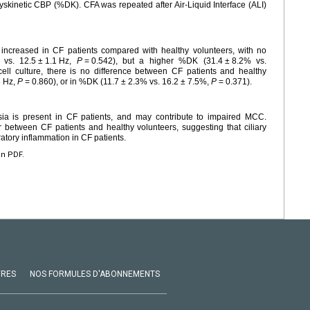
kinetic CBP (%DK). CFA was repeated after Air-Liquid Interface (ALI)
is increased in CF patients compared with healthy volunteers, with no
 vs. 12.5
±
1.1
Hz,
P
=
0.542), but a higher %DK (31.4
±
8.2% vs.
cell culture, there is no difference between CF patients and healthy
3
Hz,
P
=
0.860), or in %DK (11.7
±
2.3% vs. 16.2
±
7.5%,
P
=
0.371).
nesia is present in CF patients, and may contribute to impaired MCC.
ar between CF patients and healthy volunteers, suggesting that ciliary
atory inflammation in CF patients.
en PDF.
VRES
NOS FORMULES D'ABONNEMENTS