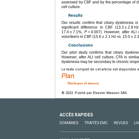
assessed by CBF and by the percentage of dys
cell culture.
Results
Our results confirm that ciliary dyskinesia 
significant difference in CBF (13.3
±
2.9
Hz
17.4
±
7.1%,
P
=
0.007). However, after ALI 
volunteers in CBF (15.6
±
2.1
Hz vs. 15.0
±
2.
Conclusions
Our pilot study confirms that ciliary dyski
However, after ALI cell culture, CFA is simil
dyskinesia may be secondary to chronic respir
Le texte complet de cet article est disponible 
Plan
Disclosure of interest
© 2022 Publié par Elsevier Masson SAS.
ACCÈS RAPIDES
DOMAINES
TRAITÉS EMC
REVUES
LI