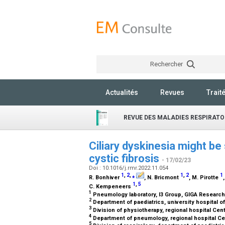
Rechercher
Actualités
Revues
Trait
REVUE DES MALADIES RESPIRATO
Ciliary dyskinesia might be
cystic fibrosis
- 17/02/23
Doi : 10.1016/j.rmr.2022.11.054
1
,
2
,
⁎
1
,
2
1
R. Bonhiver
, N. Bricmont
, M. Pirotte
1
,
5
C. Kempeneers
1
Pneumology laboratory, I3 Group, GIGA Research 
2
Department of paediatrics, university hospital o
3
Division of physiotherapy, regional hospital Cen
4
Department of pneumology, regional hospital Cen
5