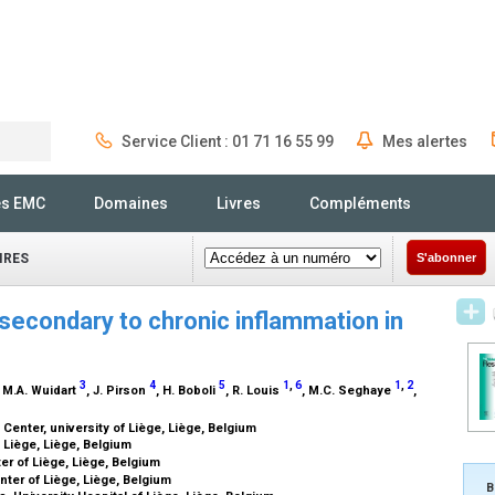
Service Client : 01 71 16 55 99
Mes alertes
Rechercher
és EMC
Domaines
Livres
Compléments
IRES
S'abonner
 secondary to chronic inflammation in
3
4
5
1
,
6
1
,
2
, M.A. Wuidart
, J. Pirson
, H. Boboli
, R. Louis
, M.C. Seghaye
,
Center, university of Liège, Liège, Belgium
f Liège, Liège, Belgium
ter of Liège, Liège, Belgium
ter of Liège, Liège, Belgium
B