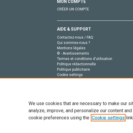
MON COMPTE
CRÉER UN COMPTE
AIDE & SUPPORT
Contactez-nous / FAQ
Qui sommes-nous ?
Mentions légales
© - Avertissements
Termes et conditions d'utilisation
Politique rédactionnelle
Politique publicitaire
Cookie settings
Politique de la vie privée
We use cookies that are necessary to make our si
analyze, improve, and personalize our content and
cookie preferences using the
Cookie settings
link
Tout le contenu de ce site: Copyright © 2026 Else
de données, a la formation en IA et aux technol