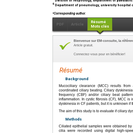
Division of respirology, department of paediatric
6
Department of pneumology, university hospital o
⁎
Corresponding author.
Résumé
PDF
Article
Mots clés
Bienvenue sur EM-consulte, la référen
Article gratuit.
Connectez-vous pour en bénéficier!
Résumé
Background
Mucociliary clearance (MCC) results from
coordinated ciliary beating. Ciliary dyskinesi
frequency (CBF) and/or ciliary beat patter
inflammation. In cystic fibrosis (CF), MCC is
dyskinesia in CF patients, but it is unknown if 
The aim of this study is to evaluate if ciliary 
Methods
Ciliated epithelial samples were obtained by
cilia were recorded using digital high-sp