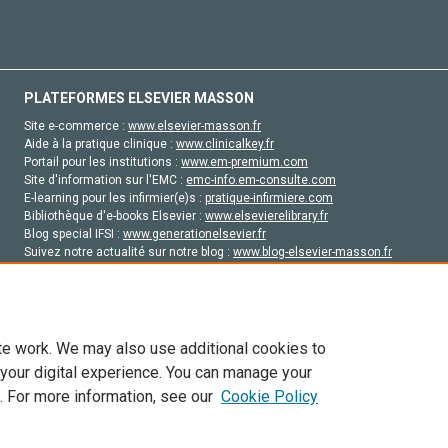
PLATEFORMES ELSEVIER MASSON
Site e-commerce :
www.elsevier-masson.fr
Aide à la pratique clinique :
www.clinicalkey.fr
Portail pour les institutions :
www.em-premium.com
Site d'information sur l'EMC :
emc-info.em-consulte.com
E-learning pour les infirmier(e)s :
pratique-infirmiere.com
Bibliothèque d'e-books Elsevier :
www.elsevierelibrary.fr
Blog special IFSI :
www.generationelsevier.fr
Suivez notre actualité sur notre blog :
www.blog-elsevier-masson.fr
Site d'emploi en santé :
emploisante.com
te work. We may also use additional cookies to
 your digital experience. You can manage your
. For more information, see our
Cookie Policy
vier, ses concédants de licence et ses contributeurs. Tout les droits sont réservés, y 
ogies similaires. Pour tout contenu en libre accès, les conditions de licence Creati