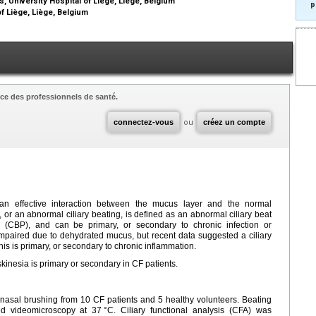
s, University Hospital of Liège, Liège, Belgium
p
f Liège, Liège, Belgium
ce des professionnels de santé.
connectez-vous
ou
créez un compte
 an effective interaction between the mucus layer and the normal
a, or an abnormal ciliary beating, is defined as an abnormal ciliary beat
n (CBP), and can be primary, or secondary to chronic infection or
 impaired due to dehydrated mucus, but recent data suggested a ciliary
this is primary, or secondary to chronic inflammation.
dyskinesia is primary or secondary in CF patients.
 nasal brushing from 10 CF patients and 5 healthy volunteers. Beating
eed videomicroscopy at 37
°C. Ciliary functional analysis (CFA) was