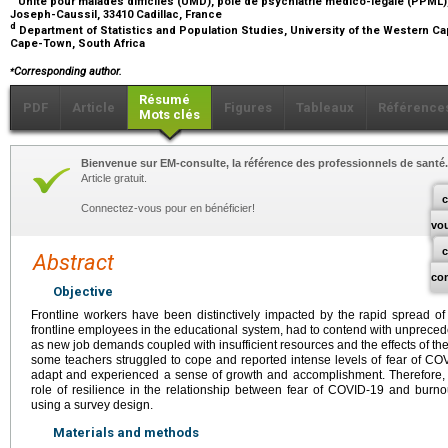
Unité pour malades difficiles (UMD), pôle de psychiatrie médico-légale (PPML), 
Joseph-Caussil, 33410 Cadillac, France
d
Department of Statistics and Population Studies, University of the Western Cap
Cape-Town, South Africa
⁎
Corresponding author.
Résumé
PDF
Article
Figures
Tableaux
Référence
Mots clés
Bienvenue sur EM-consulte, la référence des professionnels de santé.
Article gratuit.
c
Connectez-vous pour en bénéficier!
vo
Abstract
co
Objective
Frontline workers have been distinctively impacted by the rapid spread 
frontline employees in the educational system, had to contend with unprecede
as new job demands coupled with insufficient resources and the effects of th
some teachers struggled to cope and reported intense levels of fear of CO
adapt and experienced a sense of growth and accomplishment. Therefore, 
role of resilience in the relationship between fear of COVID-19 and burn
using a survey design.
Materials and methods