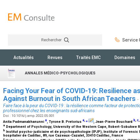
Rechercher
Service C
Rechercher
Actualités
Revues
Traités EMC
Domaines
ANNALES MÉDICO-PSYCHOLOGIQUES
Facing Your Fear of COVID-19: Resilience as
Against Burnout in South African Teachers
-
Faire face à la peur du COVID-19 : la résilience comme facteur de protect
professionnel chez les enseignants sud-africains
Doi : 10.1016/j.amp.2022.05.001
a
a
,
⁎
b
,
c
Anita Padmanabhanunni
, Tyrone B. Pretorius
, Jean-Pierre Bouchard
a
Department of Psychology, University of the Western Cape, Robert-Sobukwe Ro
b
Institut psycho-judiciaire et de psychopathologie (IPJP), Institute of Forens
hospitalier de Cadillac, 89, rue Cazeaux-Cazalet, 33410 Cadillac, France
c