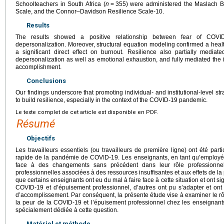
Schoolteachers in South Africa (
n
=
355) were administered the Maslach B
Scale, and the Connor–Davidson Resilience Scale-10.
Results
The results showed a positive relationship between fear of COVI
depersonalization. Moreover, structural equation modeling confirmed a health
a significant direct effect on burnout. Resilience also partially medi
depersonalization as well as emotional exhaustion, and fully mediated the
accomplishment.
Conclusions
Our findings underscore that promoting individual- and institutional-level st
to build resilience, especially in the context of the COVID-19 pandemic.
Le texte complet de cet article est disponible en PDF.
Résumé
Objectifs
Les travailleurs essentiels (ou travailleurs de première ligne) ont été par
rapide de la pandémie de COVID-19. Les enseignants, en tant qu’employés 
face à des changements sans précédent dans leur rôle professionnel
professionnelles associées à des ressources insuffisantes et aux effets de la
que certains enseignants ont eu du mal à faire face à cette situation et ont s
COVID-19 et d’épuisement professionnel, d’autres ont pu s’adapter et ont
d’accomplissement. Par conséquent, la présente étude vise à examiner le rôle
la peur de la COVID-19 et l’épuisement professionnel chez les enseignants
spécialement dédiée à cette question.
Matériel et méthode