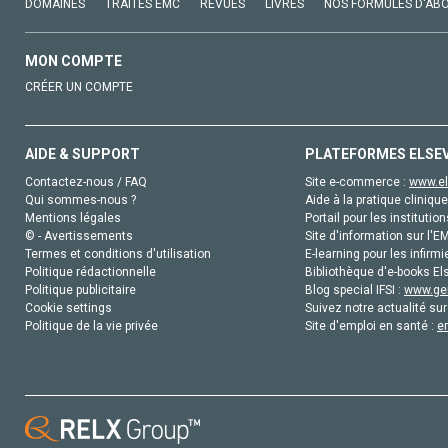
DOMAINES
TRAITÉS EMC
REVUES
LIVRES
NOS FORMULES D'AB
MON COMPTE
CRÉER UN COMPTE
AIDE & SUPPORT
PLATEFORMES ELSE
Contactez-nous / FAQ
Site e-commerce :
www.el
Qui sommes-nous ?
Aide à la pratique clinique
Mentions légales
Portail pour les institution
© - Avertissements
Site d'information sur l'E
Termes et conditions d'utilisation
E-learning pour les infirmi
Politique rédactionnelle
Bibliothèque d'e-books Els
Politique publicitaire
Blog special IFSI :
www.gen
Cookie settings
Suivez notre actualité sur
Politique de la vie privée
Site d'emploi en santé :
e