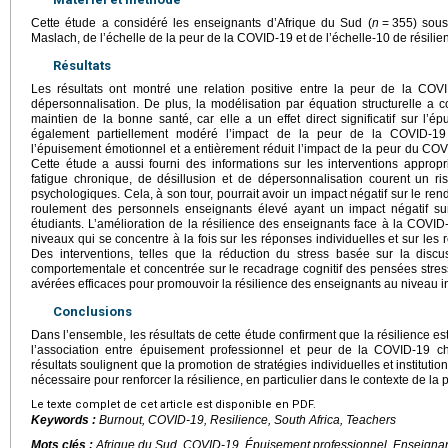
Cette étude a considéré les enseignants d’Afrique du Sud (
n
=
355) sous
Maslach, de l’échelle de la peur de la COVID-19 et de l’échelle-10 de résil
Résultats
Les résultats ont montré une relation positive entre la peur de la COV
dépersonnalisation. De plus, la modélisation par équation structurelle a c
maintien de la bonne santé, car elle a un effet direct significatif sur l’é
également partiellement modéré l’impact de la peur de la COVID-19 
l’épuisement émotionnel et a entièrement réduit l’impact de la peur du CO
Cette étude a aussi fourni des informations sur les interventions approp
fatigue chronique, de désillusion et de dépersonnalisation courent un 
psychologiques. Cela, à son tour, pourrait avoir un impact négatif sur le ren
roulement des personnels enseignants élevé ayant un impact négatif su
étudiants. L’amélioration de la résilience des enseignants face à la COVI
niveaux qui se concentre à la fois sur les réponses individuelles et sur les
Des interventions, telles que la réduction du stress basée sur la discus
comportementale et concentrée sur le recadrage cognitif des pensées stress
avérées efficaces pour promouvoir la résilience des enseignants au niveau in
Conclusions
Dans l’ensemble, les résultats de cette étude confirment que la résilience es
l’association entre épuisement professionnel et peur de la COVID-19 ch
résultats soulignent que la promotion de stratégies individuelles et instituti
nécessaire pour renforcer la résilience, en particulier dans le contexte de 
Le texte complet de cet article est disponible en PDF.
Keywords :
Burnout, COVID-19, Resilience, South Africa, Teachers
Mots clés :
Afrique du Sud, COVID-19, Épuisement professionnel, Enseignan