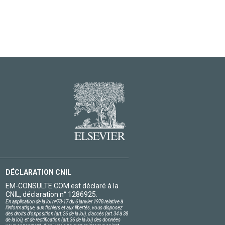
DÉCLARATION CNIL
EM-CONSULTE.COM est déclaré à la
CNIL, déclaration n° 1286925.
En application de la loi nº78-17 du 6 janvier 1978 relative à
l'informatique, aux fichiers et aux libertés, vous disposez
des droits d'opposition (art.26 de la loi), d'accès (art.34 à 38
de la loi), et de rectification (art.36 de la loi) des données