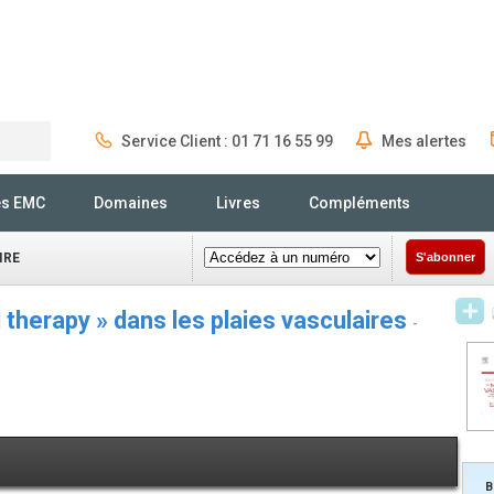
Service Client : 01 71 16 55 99
Mes alertes
Rechercher
és EMC
Domaines
Livres
Compléments
IRE
S'abonner
 therapy » dans les plaies vasculaires
-
B