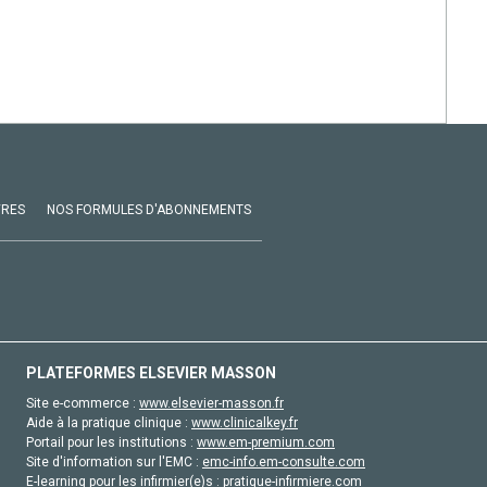
VRES
NOS FORMULES D'ABONNEMENTS
PLATEFORMES ELSEVIER MASSON
Site e-commerce :
www.elsevier-masson.fr
Aide à la pratique clinique :
www.clinicalkey.fr
Portail pour les institutions :
www.em-premium.com
Site d'information sur l'EMC :
emc-info.em-consulte.com
E-learning pour les infirmier(e)s :
pratique-infirmiere.com