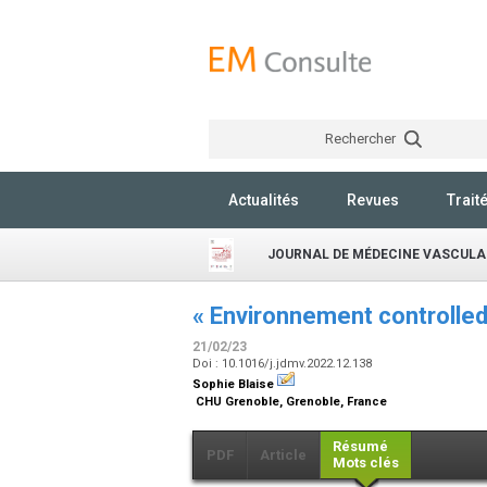
Rechercher
Actualités
Revues
Trait
JOURNAL DE MÉDECINE VASCULA
« Environnement controlled
21/02/23
Doi : 10.1016/j.jdmv.2022.12.138
Sophie Blaise
CHU Grenoble, Grenoble, France
Résumé
PDF
Article
Mots clés