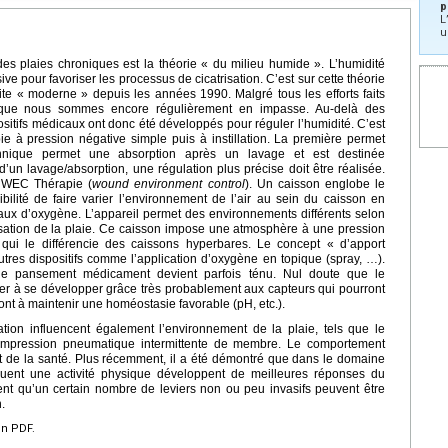
p
L
u
des plaies chroniques est la théorie « du milieu humide ». L’humidité
ve pour favoriser les processus de cicatrisation. C’est sur cette théorie
e « moderne » depuis les années 1990. Malgré tous les efforts faits
 que nous sommes encore régulièrement en impasse. Au-delà des
sitifs médicaux ont donc été développés pour réguler l’humidité. C’est
e à pression négative simple puis à instillation. La première permet
chnique permet une absorption après un lavage et est destinée
d’un lavage/absorption, une régulation plus précise doit être réalisée.
a WEC Thérapie (
wound environment control
). Un caisson englobe le
ilité de faire varier l’environnement de l’air au sein du caisson en
 taux d’oxygène. L’appareil permet des environnements différents selon
risation de la plaie. Ce caisson impose une atmosphère à une pression
e qui le différencie des caissons hyperbares. Le concept « d’apport
res dispositifs comme l’application d’oxygène en topique (spray, …).
et le pansement médicament devient parfois ténu. Nul doute que le
er à se développer grâce très probablement aux capteurs qui pourront
ont à maintenir une homéostasie favorable (pH, etc.).
tion influencent également l’environnement de la plaie, tels que le
mpression pneumatique intermittente de membre. Le comportement
t de la santé. Plus récemment, il a été démontré que dans le domaine
tiquent une activité physique développent de meilleures réponses du
nt qu’un certain nombre de leviers non ou peu invasifs peuvent être
.
en PDF.