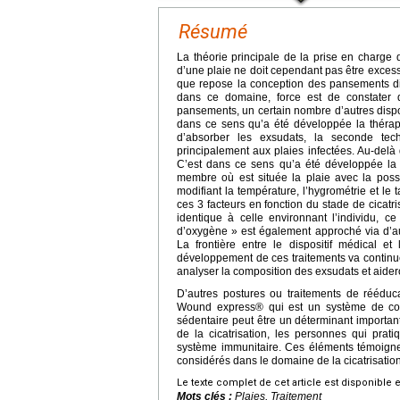
Résumé
La théorie principale de la prise en charge 
d’une plaie ne doit cependant pas être excessi
que repose la conception des pansements dit
dans ce domaine, force est de constater
pansements, un certain nombre d’autres dispo
dans ce sens qu’a été développée la thérapi
d’absorber les exsudats, la seconde te
principalement aux plaies infectées. Au-delà 
C’est dans ce sens qu’a été développée l
membre où est située la plaie avec la possib
modifiant la température, l’hygrométrie et le
ces 3 facteurs en fonction du stade de cicat
identique à celle environnant l’individu, c
d’oxygène » est également approché via d’aut
La frontière entre le dispositif médical 
développement de ces traitements va continu
analyser la composition des exsudats et aider
D’autres postures ou traitements de rééduca
Wound express® qui est un système de co
sédentaire peut être un déterminant importan
de la cicatrisation, les personnes qui pra
système immunitaire. Ces éléments témoigne
considérés dans le domaine de la cicatrisation
Le texte complet de cet article est disponible 
Mots clés :
Plaies, Traitement