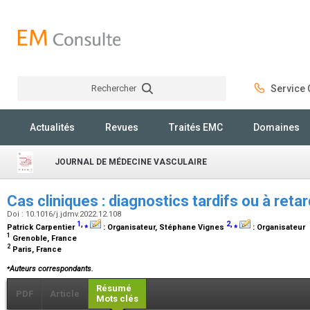
Rechercher
Service C
Rechercher
Actualités
Revues
Traités EMC
Domaines
JOURNAL DE MÉDECINE VASCULAIRE
Cas cliniques : diagnostics tardifs ou à ret
Doi : 10.1016/j.jdmv.2022.12.108
1
,
⁎
2
,
⁎
Patrick Carpentier
:
Organisateur
, Stéphane Vignes
:
Organisateur
1
Grenoble, France
2
Paris, France
⁎
Auteurs correspondants.
Résumé
PDF
Article
Mots clés