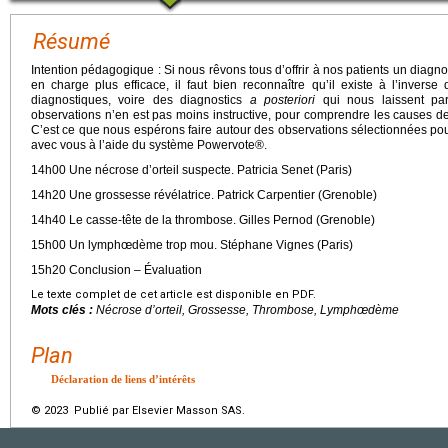
Résumé
Intention pédagogique : Si nous rêvons tous d’offrir à nos patients un diagn
en charge plus efficace, il faut bien reconnaître qu’il existe à l’inverse
diagnostiques, voire des diagnostics
a posteriori
qui nous laissent par
observations n’en est pas moins instructive, pour comprendre les causes de
C’est ce que nous espérons faire autour des observations sélectionnées pou
avec vous à l’aide du système Powervote®.
14h00 Une nécrose d’orteil suspecte. Patricia Senet (Paris)
14h20 Une grossesse révélatrice. Patrick Carpentier (Grenoble)
14h40 Le casse-tête de la thrombose. Gilles Pernod (Grenoble)
15h00 Un lymphœdème trop mou. Stéphane Vignes (Paris)
15h20 Conclusion – Évaluation
Le texte complet de cet article est disponible en PDF.
Mots clés :
Nécrose d’orteil, Grossesse, Thrombose, Lymphœdème
Plan
Déclaration de liens d’intérêts
© 2023 Publié par Elsevier Masson SAS.