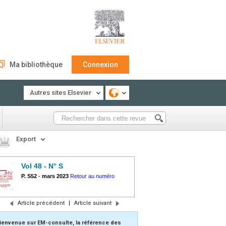
Ma bibliothèque
Connexion
Autres sites Elsevier
Export
Vol 48 - N° S
P. S52
-
mars 2023
Retour au numéro
Article précédent
|
Article suivant
ienvenue sur EM-consulte, la référence des