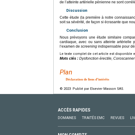
de l’atteinte artérielle pénienne ne sont corrélé
Discussion
Cette étude (la première à notre connaissance)
soit sa sévérité, de façon si écrasante que no
Conclusion
Nous prévoyons une étude similaire compar
cardiaque, avec ou sans atteinte artérielle 
l’examen de
screening
indispensable pour dépi
Le texte complet de cet article est disponible 
Mots clés :
Dysfonction érectile, Coroscanner
Plan
Déclaration de liens d’intérêts
© 2023 Publié par Elsevier Masson SAS.
ACCÈS RAPIDES
DOMAINES
TRAITÉS EMC
REVUES
LI