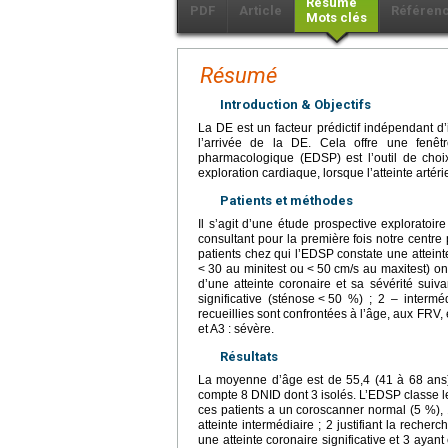
Résumé
PDF
Article
Référen
Mots clés
Résumé
Introduction & Objectifs
La DE est un facteur prédictif indépendant d
l’arrivée de la DE. Cela offre une fenêtr
pharmacologique (EDSP) est l’outil de choi
exploration cardiaque, lorsque l’atteinte artéri
Patients et méthodes
Il s’agit d’une étude prospective exploratoi
consultant pour la première fois notre centre
patients chez qui l’EDSP constate une atteint
<
30 au minitest ou
<
50
cm/s au maxitest) on
d’une atteinte coronaire et sa sévérité suiv
significative (sténose
<
50 %) ; 2 – interméd
recueillies sont confrontées à l’âge, aux FRV, e
et A3 : sévère.
Résultats
La moyenne d’âge est de 55,4 (41 à 68 ans)
compte 8 DNID dont 3 isolés. L’EDSP classe les
ces patients a un coroscanner normal (5 %), 
atteinte intermédiaire ; 2 justifiant la reche
une atteinte coronaire significative et 3 ayan