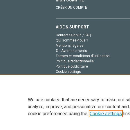
MON COMPTE
CRÉER UN COMPTE
AIDE & SUPPORT
Contactez-nous / FAQ
Qui sommes-nous ?
Mentions légales
© - Avertissements
Termes et conditions d'utilisation
Politique rédactionnelle
Politique publicitaire
Cookie settings
Politique de la vie privée
We use cookies that are necessary to make our si
analyze, improve, and personalize our content and
cookie preferences using the
Cookie settings
link
Tout le contenu de ce site: Copyright © 2026 Else
de données, a la formation en IA et aux technol