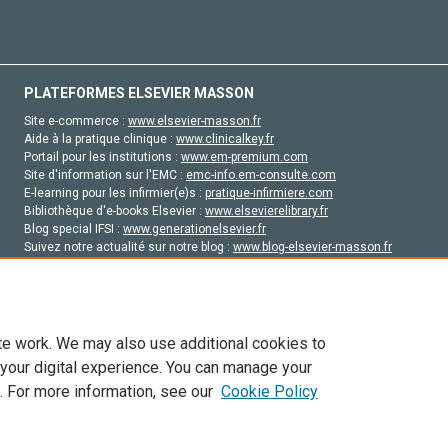
PLATEFORMES ELSEVIER MASSON
Site e-commerce :
www.elsevier-masson.fr
Aide à la pratique clinique :
www.clinicalkey.fr
Portail pour les institutions :
www.em-premium.com
Site d'information sur l'EMC :
emc-info.em-consulte.com
E-learning pour les infirmier(e)s :
pratique-infirmiere.com
Bibliothèque d'e-books Elsevier :
www.elsevierelibrary.fr
Blog special IFSI :
www.generationelsevier.fr
Suivez notre actualité sur notre blog :
www.blog-elsevier-masson.fr
Site d'emploi en santé :
emploisante.com
te work. We may also use additional cookies to
 your digital experience. You can manage your
. For more information, see our
Cookie Policy
vier, ses concédants de licence et ses contributeurs. Tout les droits sont réservés, y 
ogies similaires. Pour tout contenu en libre accès, les conditions de licence Creati