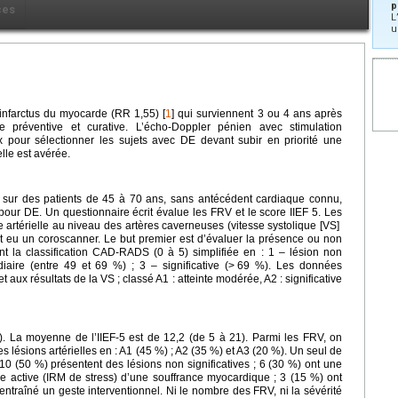
p
ces
L
u
’infarctus du myocarde (RR 1,55) [
1
] qui surviennent 3 ou 4 ans après
e préventive et curative. L’écho-Doppler pénien avec stimulation
x pour sélectionner les sujets avec DE devant subir en priorité une
elle est avérée.
re sur des patients de 45 à 70 ans, sans antécédent cardiaque connu,
 pour DE. Un questionnaire écrit évalue les FRV et le score IIEF 5. Les
e artérielle au niveau des artères caverneuses (vitesse systolique [VS]
t eu un coroscanner. Le but premier est d’évaluer la présence ou non
ant la classification CAD-RADS (0 à 5) simplifiée en : 1 – lésion non
iaire (entre 49 et 69 %) ; 3 – significative (>
69 %). Les données
t aux résultats de la VS ; classé A1 : atteinte modérée, A2 : significative
. La moyenne de l’IIEF-5 est de 12,2 (de 5 à 21). Parmi les FRV, on
 lésions artérielles en : A1 (45 %) ; A2 (35 %) et A3 (20 %). Un seul de
10 (50 %) présentent des lésions non significatives ; 6 (30 %) ont une
rche active (IRM de stress) d’une souffrance myocardique ; 3 (15 %) ont
t entraîné un geste interventionnel. Ni le nombre des FRV, ni la sévérité