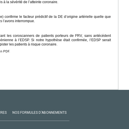
s à la sévérité de l’atteinte coronaire.
 confirme le facteur prédictif de la DE d’origine artérielle quelle que
us l’avons interrompue.
ant les coroscanners de patients porteurs de FRV, sans antécédent
pénienne à l’EDSP. Si notre hypothèse était confirmée, l’EDSP serait
ster les patients à risque coronaire.
en PDF.
VRES
NOS FORMULES D'ABONNEMENTS