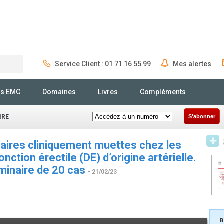
Service Client : 01 71 16 55 99
Mes alertes
Rechercher
és EMC
Domaines
Livres
Compléments
IRE
S'abonner
aires cliniquement muettes chez les
ction érectile (DE) d’origine artérielle.
iminaire de 20 cas
- 21/02/23
B