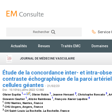
Rechercher
Service C
Rechercher
Actualités
Revues
Traités EMC
Domaines
JOURNAL DE MÉDECINE VASCULAIRE
Étude de la concordance inter- et intra-obse
contraste échographique de la paroi artériell
cellules géantes
- 21/02/23
Doi : 10.1016/j.jdmv.2022.12.060
1
,
⁎
1
2
3
Olivier Espitia
, Olivier Robin
, Jeanne Hersant
, Christophe Roncato
, A
1
1
4
Giovanni Gautier
, Alizée Raimbeau
, François-Xavier Lapébie
1
CHU Nantes, Nantes, France
2
CHU Angers, Angers, France
3
CH Saint-Louis La Rochelle, La Rochelle, France