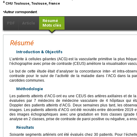
4
CHU Toulouse, Toulouse, France
⁎
Auteur correspondant.
Résumé
PDF
Article
Mots clés
Résumé
Introduction & Objectifs
L’artérite à cellules géantes (ACG) est la vascularite primitive la plus fré
l’échographie avec prise de contraste (CEUS) améliore la visualisation vascu
Le but de cette étude était d’analyser la concordance inter- et intra-obse
contraste pour le suivi de l’activité de la maladie dans l’ACG dans la par
carotides communes.
Méthodologie
Les patients atteints d’ACG ont eu une CEUS des artères axillaires et de 
évaluées par 7 médecins de médecine vasculaire de 4 hôpitaux qui éta
Doppler des patients atteints d’ACG. Deux semaines plus tard, les obser
images. Les patients atteints d’ACG ont été recrutés entre décembre 2019 e
des images échographiques avec une gradation en trois classes (grade 0
analyse en 2 classes, prise de contraste de paroi positive ou négative, a ensu
Résultats
Soixante segments artériels ont été évalués chez 30 patients. Pour l’échell