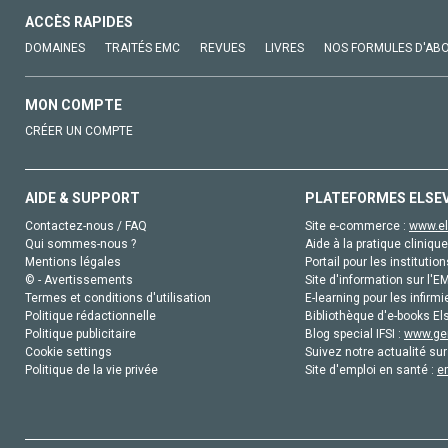
ACCÈS RAPIDES
DOMAINES
TRAITÉS EMC
REVUES
LIVRES
NOS FORMULES D'AB
MON COMPTE
CRÉER UN COMPTE
AIDE & SUPPORT
PLATEFORMES ELSE
Contactez-nous / FAQ
Site e-commerce :
www.el
Qui sommes-nous ?
Aide à la pratique clinique
Mentions légales
Portail pour les institution
© - Avertissements
Site d'information sur l'E
Termes et conditions d'utilisation
E-learning pour les infirmi
Politique rédactionnelle
Bibliothèque d'e-books Els
Politique publicitaire
Blog special IFSI :
www.gen
Cookie settings
Suivez notre actualité sur
Politique de la vie privée
Site d'emploi en santé :
e