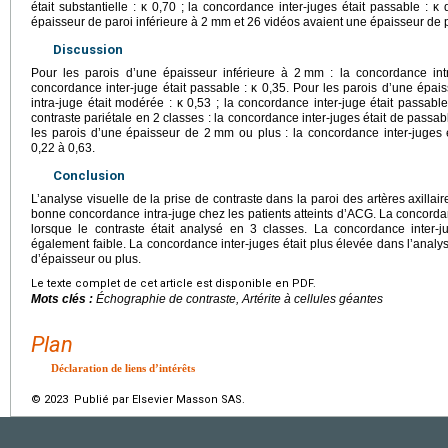
était substantielle : κ 0,70 ; la concordance inter-juges était passable : 
épaisseur de paroi inférieure à 2
mm et 26 vidéos avaient une épaisseur de p
Discussion
Pour les parois d’une épaisseur inférieure à 2
mm : la concordance intra
concordance inter-juge était passable : κ 0,35. Pour les parois d’une épai
intra-juge était modérée : κ 0,53 ; la concordance inter-juge était passable
contraste pariétale en 2 classes : la concordance inter-juges était de passab
les parois d’une épaisseur de 2
mm ou plus : la concordance inter-juges é
0,22 à 0,63.
Conclusion
L’analyse visuelle de la prise de contraste dans la paroi des artères axill
bonne concordance intra-juge chez les patients atteints d’ACG. La concordance
lorsque le contraste était analysé en 3 classes. La concordance inter-j
également faible. La concordance inter-juges était plus élevée dans l’analy
d’épaisseur ou plus.
Le texte complet de cet article est disponible en PDF.
Mots clés :
Échographie de contraste, Artérite à cellules géantes
Plan
Déclaration de liens d’intérêts
© 2023 Publié par Elsevier Masson SAS.