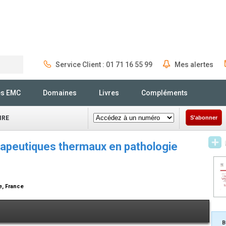
Service Client : 01 71 16 55 99
Mes alertes
Rechercher
és EMC
Domaines
Livres
Compléments
IRE
S'abonner
rapeutiques thermaux en pathologie
e, France
B