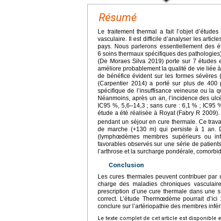
Résumé
Le traitement thermal a fait l’objet d’étude
vasculaire. Il est difficile d’analyser les arti
pays. Nous parlerons essentiellement des é
6 soins thermaux spécifiques des pathologies
(De Moraes Silva 2019) porte sur 7 études e
améliore probablement la qualité de vie liée à
de bénéfice évident sur les formes sévères 
(Carpentier 2014) a porté sur plus de 400 
spécifique de l’insuffisance veineuse ou la q
Néanmoins, après un an, l’incidence des ulcèr
IC95 %, 5,6–14,3 ; sans cure : 6,1 % ; IC95 %
étude a été réalisée à Royat (Fabry R 2009).
pendant un séjour en cure thermale. Ce trava
de marche (+130 m) qui persiste à 1 an.
(lymphœdèmes membres supérieurs ou infér
favorables observés sur une série de patient
l’arthrose et la surcharge pondérale, comorbi
Conclusion
Les cures thermales peuvent contribuer par u
charge des maladies chroniques vasculaires
prescription d’une cure thermale dans une s
correct. L’étude Thermœdème pourrait d’ici 1
conclure sur l’artériopathie des membres infér
Le texte complet de cet article est disponible 