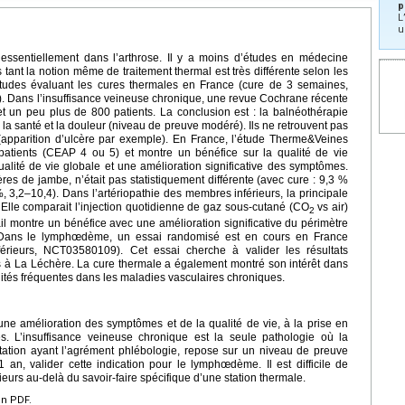
p
L
u
s essentiellement dans l’arthrose. Il y a moins d’études en médecine
cles tant la notion même de traitement thermal est très différente selon les
tudes évaluant les cures thermales en France (cure de 3 semaines,
). Dans l’insuffisance veineuse chronique, une revue Cochrane récente
t un peu plus de 800 patients. La conclusion est : la balnéothérapie
 la santé et la douleur (niveau de preuve modéré). Ils ne retrouvent pas
(apparition d’ulcère par exemple). En France, l’étude Therme&Veines
patients (CEAP 4 ou 5) et montre un bénéfice sur la qualité de vie
ualité de vie globale et une amélioration significative des symptômes.
es de jambe, n’était pas statistiquement différente (avec cure : 9,3 %
, 3,2–10,4). Dans l’artériopathie des membres inférieurs, la principale
 Elle comparait l’injection quotidienne de gaz sous-cutané (CO
vs air)
2
il montre un bénéfice avec une amélioration significative du périmètre
 Dans le lymphœdème, un essai randomisé est en cours en France
ieurs, NCT03580109). Cet essai cherche à valider les résultats
s à La Léchère. La cure thermale a également montré son intérêt dans
dités fréquentes dans les maladies vasculaires chroniques.
ne amélioration des symptômes et de la qualité de vie, à la prise en
. L’insuffisance veineuse chronique est la seule pathologie où la
tation ayant l’agrément phlébologie, repose sur un niveau de preuve
 an, valider cette indication pour le lymphœdème. Il est difficile de
ieurs au-delà du savoir-faire spécifique d’une station thermale.
en PDF.