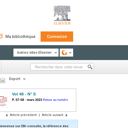
Ma bibliothèque
Connexion
Autres sites Elsevier
Export
Vol 48 - N° S
P. S7-S8
-
mars 2023
Retour au numéro
Article précédent
|
Article suivant
ienvenue sur EM-consulte, la référence des