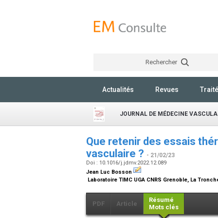
Rechercher
Actualités
Revues
Trait
JOURNAL DE MÉDECINE VASCULA
Que retenir des essais thé
vasculaire ?
- 21/02/23
Doi : 10.1016/j.jdmv.2022.12.089
Jean Luc Bosson
Laboratoire TIMC UGA CNRS Grenoble, La Tronch
Résumé
PDF
Article
Mots clés