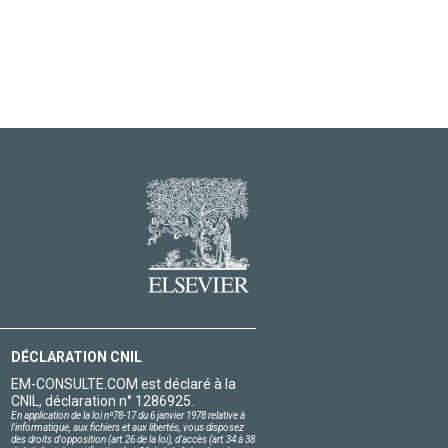
DÉCLARATION CNIL
EM-CONSULTE.COM est déclaré à la
CNIL, déclaration n° 1286925.
En application de la loi nº78-17 du 6 janvier 1978 relative à
l'informatique, aux fichiers et aux libertés, vous disposez
des droits d'opposition (art.26 de la loi), d'accès (art.34 à 38