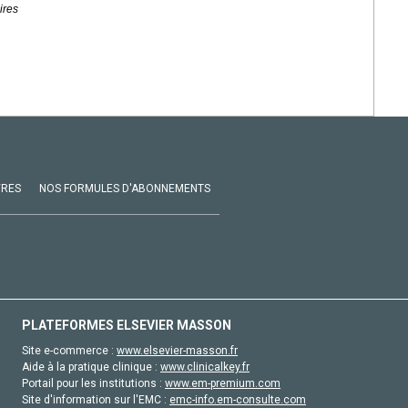
ires
VRES
NOS FORMULES D'ABONNEMENTS
PLATEFORMES ELSEVIER MASSON
Site e-commerce :
www.elsevier-masson.fr
Aide à la pratique clinique :
www.clinicalkey.fr
Portail pour les institutions :
www.em-premium.com
Site d'information sur l'EMC :
emc-info.em-consulte.com