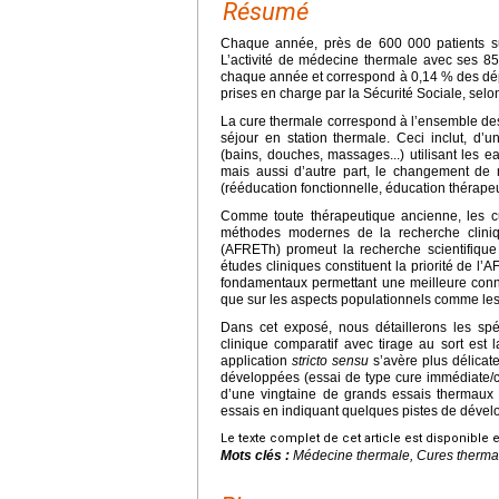
Résumé
Chaque année, près de 600 000 patients sui
L’activité de médecine thermale avec ses 8
chaque année et correspond à 0,14 % des dép
prises en charge par la Sécurité Sociale, selo
La cure thermale correspond à l’ensemble de
séjour en station thermale. Ceci inclut, d’u
(bains, douches, massages...) utilisant les 
mais aussi d’autre part, le changement de 
(rééducation fonctionnelle, éducation thérapeu
Comme toute thérapeutique ancienne, les cu
méthodes modernes de la recherche cliniq
(AFRETh) promeut la recherche scientifique
études cliniques constituent la priorité de l’
fondamentaux permettant une meilleure conn
que sur les aspects populationnels comme les
Dans cet exposé, nous détaillerons les spé
clinique comparatif avec tirage au sort est
application
stricto sensu
s’avère plus délicat
développées (essai de type cure immédiate/cu
d’une vingtaine de grands essais thermaux 
essais en indiquant quelques pistes de dével
Le texte complet de cet article est disponible 
Mots clés :
Médecine thermale, Cures therma