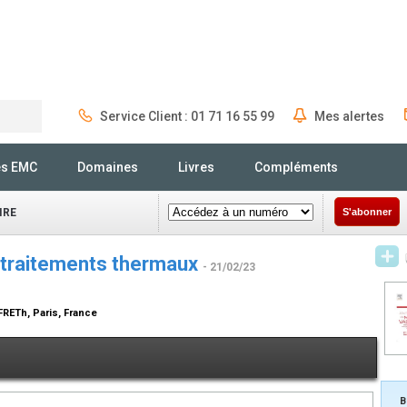
Service Client : 01 71 16 55 99
Mes alertes
Rechercher
és EMC
Domaines
Livres
Compléments
IRE
S'abonner
s traitements thermaux
- 21/02/23
RETh, Paris, France
B