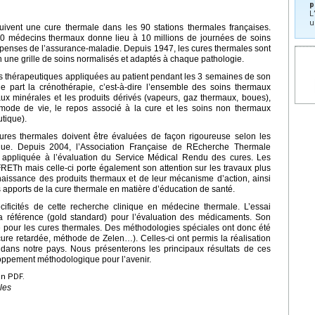
p
L
u
vent une cure thermale dans les 90 stations thermales françaises.
50 médecins thermaux donne lieu à 10 millions de journées de soins
enses de l’assurance-maladie. Depuis 1947, les cures thermales sont
n une grille de soins normalisés et adaptés à chaque pathologie.
s thérapeutiques appliquées au patient pendant les 3 semaines de son
ne part la crénothérapie, c’est-à-dire l’ensemble des soins thermaux
eaux minérales et les produits dérivés (vapeurs, gaz thermaux, boues),
mode de vie, le repos associé à la cure et les soins non thermaux
tique).
res thermales doivent être évaluées de façon rigoureuse selon les
ue. Depuis 2004, l’Association Française de REcherche Thermale
 appliquée à l’évaluation du Service Médical Rendu des cures. Les
AFRETh mais celle-ci porte également son attention sur les travaux plus
aissance des produits thermaux et de leur mécanisme d’action, ainsi
 apports de la cure thermale en matière d’éducation de santé.
cificités de cette recherche clinique en médecine thermale. L’essai
 la référence (gold standard) pour l’évaluation des médicaments. Son
e pour les cures thermales. Des méthodologies spéciales ont donc été
re retardée, méthode de Zelen…). Celles-ci ont permis la réalisation
dans notre pays. Nous présenterons les principaux résultats de ces
oppement méthodologique pour l’avenir.
en PDF.
les