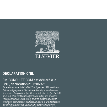
DÉCLARATION CNIL
EM-CONSULTE.COM est déclaré à la
CNIL, déclaration n° 1286925.
En application de la loi nº78-17 du 6 janvier 1978 relative à
l'informatique, aux fichiers et aux libertés, vous disposez
des droits d'opposition (art.26 de la loi), d'accès (art.34 à 38
de la loi), et de rectification (art.36 de la loi) des données
vous concernant. Ainsi, vous pouvez exiger que soient
rectifiées, complétées, clarifiées, mises à jour ou effacées
les informations vous concernant qui sont inexactes,