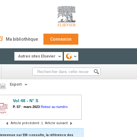
Ma bibliothèque
Connexion
Autres sites Elsevier
Export
Vol 48 - N° S
P. S7
-
mars 2023
Retour au numéro
Article précédent
|
Article suivant
ienvenue sur EM-consulte, la référence des