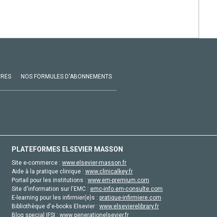
VRES
NOS FORMULES D'ABONNEMENTS
PLATEFORMES ELSEVIER MASSON
Site e-commerce :
www.elsevier-masson.fr
Aide à la pratique clinique :
www.clinicalkey.fr
Portail pour les institutions :
www.em-premium.com
Site d'information sur l'EMC :
emc-info.em-consulte.com
E-learning pour les infirmier(e)s :
pratique-infirmiere.com
Bibliothèque d'e-books Elsevier :
www.elsevierelibrary.fr
Blog special IFSI :
www.generationelsevier.fr