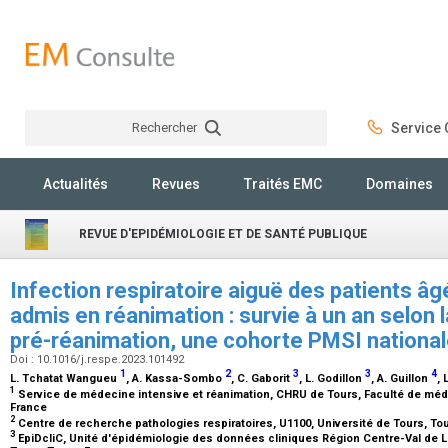
Rechercher
Service C
Rechercher
Actualités
Revues
Traités EMC
Domaines
REVUE D'EPIDÉMIOLOGIE ET DE SANTÉ PUBLIQUE
Infection respiratoire aiguë des patients âg
admis en réanimation : survie à un an selon l
pré-réanimation, une cohorte PMSI nationa
Doi : 10.1016/j.respe.2023.101492
1
2
3
3
4
L. Tchatat Wangueu
, A. Kassa-Sombo
, C. Gaborit
, L. Godillon
, A. Guillon
,
1
Service de médecine intensive et réanimation, CHRU de Tours, Faculté de méde
France
2
Centre de recherche pathologies respiratoires, U1100, Université de Tours, To
3
EpiDcliC, Unité d'épidémiologie des données cliniques Région Centre-Val de L