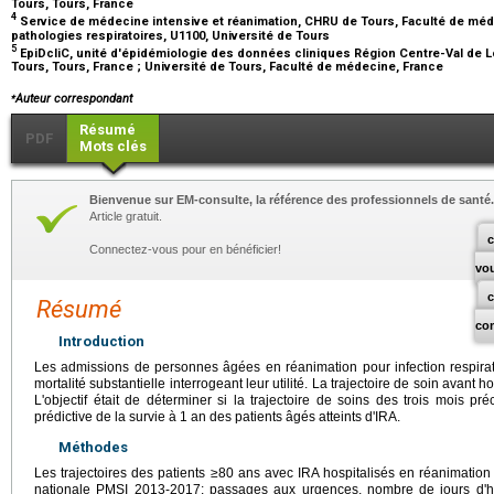
Tours, Tours, France
4
Service de médecine intensive et réanimation, CHRU de Tours, Faculté de méd
pathologies respiratoires, U1100, Université de Tours
5
EpiDcliC, unité d'épidémiologie des données cliniques Région Centre-Val de L
Tours, Tours, France ; Université de Tours, Faculté de médecine, France
⁎
Auteur correspondant
Résumé
PDF
Mots clés
Bienvenue sur EM-consulte, la référence des professionnels de santé.
Article gratuit.
c
Connectez-vous pour en bénéficier!
vo
Résumé
co
Introduction
Les admissions de personnes âgées en réanimation pour infection respira
mortalité substantielle interrogeant leur utilité. La trajectoire de soin avant ho
L'objectif était de déterminer si la trajectoire de soins des trois mois pr
prédictive de la survie à 1 an des patients âgés atteints d'IRA.
Méthodes
Les trajectoires des patients ≥80 ans avec IRA hospitalisés en réanimation
nationale PMSI 2013-2017: passages aux urgences, nombre de jours d'hos