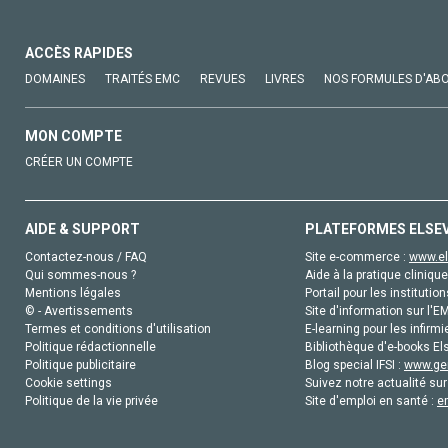
ACCÈS RAPIDES
DOMAINES
TRAITÉS EMC
REVUES
LIVRES
NOS FORMULES D'AB
MON COMPTE
CRÉER UN COMPTE
AIDE & SUPPORT
PLATEFORMES ELSE
Contactez-nous / FAQ
Site e-commerce :
www.el
Qui sommes-nous ?
Aide à la pratique clinique
Mentions légales
Portail pour les institution
© - Avertissements
Site d'information sur l'E
Termes et conditions d'utilisation
E-learning pour les infirmi
Politique rédactionnelle
Bibliothèque d'e-books Els
Politique publicitaire
Blog special IFSI :
www.gen
Cookie settings
Suivez notre actualité sur
Politique de la vie privée
Site d'emploi en santé :
e