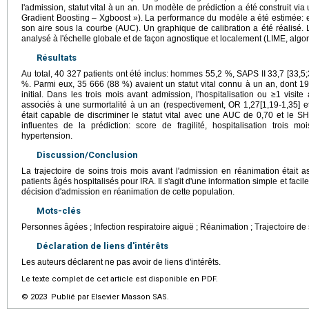
l'admission, statut vital à un an. Un modèle de prédiction a été construit vi
Gradient Boosting – Xgboost »). La performance du modèle a été estimée: ex
son aire sous la courbe (AUC). Un graphique de calibration a été réalisé.
analysé à l'échelle globale et de façon agnostique et localement (LIME, alg
Résultats
Au total, 40 327 patients ont été inclus: hommes 55,2 %, SAPS II 33,7 [33,5;
%. Parmi eux, 35 666 (88 %) avaient un statut vital connu à un an, dont 
initial. Dans les trois mois avant admission, l'hospitalisation ou ≥1 vis
associés à une surmortalité à un an (respectivement, OR 1,27[1,19-1,35] et
était capable de discriminer le statut vital avec une AUC de 0,70 et le SH
influentes de la prédiction: score de fragilité, hospitalisation trois 
hypertension.
Discussion/Conclusion
La trajectoire de soins trois mois avant l'admission en réanimation était 
patients âgés hospitalisés pour IRA. Il s'agit d'une information simple et facile
décision d'admission en réanimation de cette population.
Mots-clés
Personnes âgées ; Infection respiratoire aiguë ; Réanimation ; Trajectoire d
Déclaration de liens d'intérêts
Les auteurs déclarent ne pas avoir de liens d'intérêts.
Le texte complet de cet article est disponible en PDF.
© 2023 Publié par Elsevier Masson SAS.