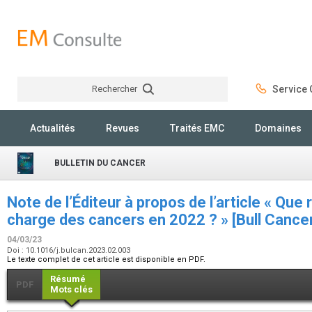
Rechercher
Service C
Rechercher
Actualités
Revues
Traités EMC
Domaines
BULLETIN DU CANCER
Note de l’Éditeur à propos de l’article « Que 
charge des cancers en 2022 ? » [Bull Canc
04/03/23
Doi : 10.1016/j.bulcan.2023.02.003
Le texte complet de cet article est disponible en PDF.
Résumé
PDF
Mots clés