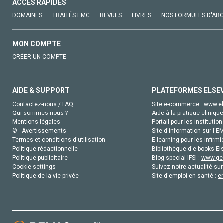
ACCÈS RAPIDES
DOMAINES
TRAITÉS EMC
REVUES
LIVRES
NOS FORMULES D'AB
MON COMPTE
CRÉER UN COMPTE
AIDE & SUPPORT
PLATEFORMES ELSE
Contactez-nous / FAQ
Site e-commerce :
www.el
Qui sommes-nous ?
Aide à la pratique clinique
Mentions légales
Portail pour les institution
© - Avertissements
Site d'information sur l'E
Termes et conditions d'utilisation
E-learning pour les infirmi
Politique rédactionnelle
Bibliothèque d'e-books Els
Politique publicitaire
Blog special IFSI :
www.gen
Cookie settings
Suivez notre actualité sur
Politique de la vie privée
Site d'emploi en santé :
e