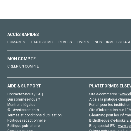
ACCÈS RAPIDES
DOMAINES
TRAITÉS EMC
REVUES
LIVRES
NOS FORMULES D'AB
MON COMPTE
CRÉER UN COMPTE
AIDE & SUPPORT
PLATEFORMES ELSE
Contactez-nous / FAQ
Site e-commerce :
www.el
Qui sommes-nous ?
Aide à la pratique clinique
Mentions légales
Portail pour les institution
© - Avertissements
Site d'information sur l'E
Termes et conditions d'utilisation
E-learning pour les infirmi
Politique rédactionnelle
Bibliothèque d'e-books Els
Politique publicitaire
Blog special IFSI :
www.gen