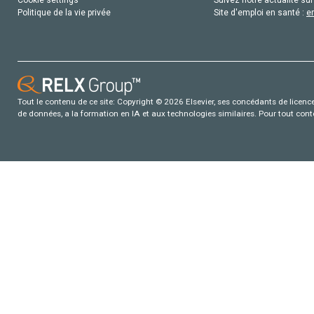
Cookie settings
Suivez notre actualité sur
Politique de la vie privée
Site d'emploi en santé :
e
Tout le contenu de ce site: Copyright © 2026 Elsevier, ses concédants de licence e
de données, a la formation en IA et aux technologies similaires. Pour tout con