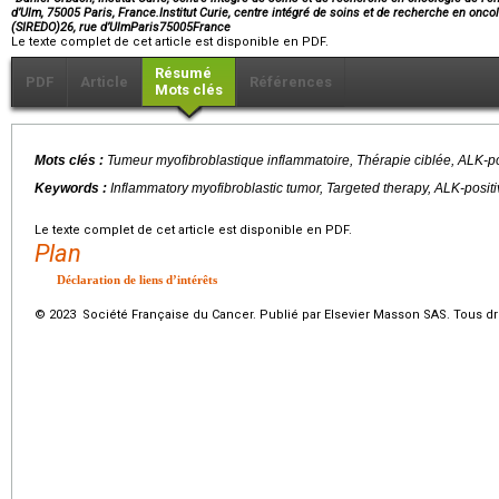
d’Ulm, 75005 Paris, France.Institut Curie, centre intégré de soins et de recherche en oncol
(SIREDO)26, rue d’UlmParis75005France
Le texte complet de cet article est disponible en PDF.
Résumé
PDF
Article
Références
Mots clés
Mots clés :
Tumeur myofibroblastique inflammatoire, Thérapie ciblée,
ALK
-p
Keywords :
Inflammatory myofibroblastic tumor, Targeted therapy,
ALK
-posit
Le texte complet de cet article est disponible en PDF.
Plan
Déclaration de liens d’intérêts
© 2023 Société Française du Cancer. Publié par Elsevier Masson SAS. Tous dro