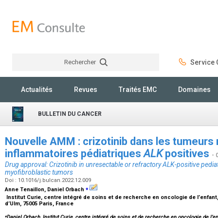
Rechercher
Service C
Rechercher
Actualités
Revues
Traités EMC
Domaines
BULLETIN DU CANCER
Nouvelle AMM : crizotinib dans les tumeurs
inflammatoires pédiatriques
ALK
positives
- 
Drug approval: Crizotinib in unresectable or refractory
ALK
-positive pedia
myofibroblastic tumors
Doi : 10.1016/j.bulcan.2022.12.009
⁎
Anne Tenaillon, Daniel Orbach
Institut Curie, centre intégré de soins et de recherche en oncologie de l’enfant
d’Ulm, 75005 Paris, France
⁎
Daniel Orbach, Institut Curie, centre intégré de soins et de recherche en oncologie de l’e