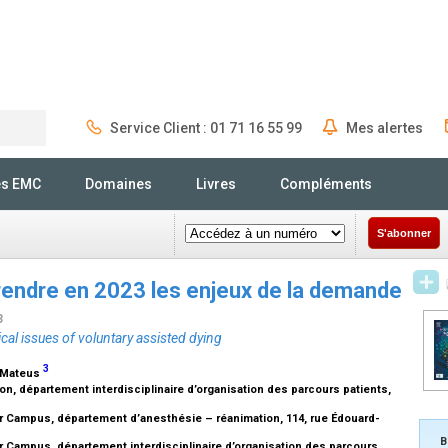
Service Client : 01 71 16 55 99
Mes alertes
Rechercher
és EMC
Domaines
Livres
Compléments
S'abonner
prendre en 2023 les enjeux de la demande
3
cal issues of voluntary assisted dying
3
e Mateus
n, département interdisciplinaire d’organisation des parcours patients,
 Campus, département d’anesthésie – réanimation, 114, rue Édouard-
B
 Campus, département interdisciplinaire d’organisation des parcours