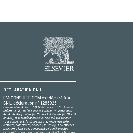
DÉCLARATION CNIL
EM-CONSULTE.COM est déclaré à la
CNIL, déclaration n° 1286925.
En application de la loi nº78-17 du 6 janvier 1978 relative à
l'informatique, aux fichiers et aux libertés, vous disposez
des droits d'opposition (art.26 de la loi), d'accès (art.34 à 38
de la loi), et de rectification (art.36 de la loi) des données
vous concernant. Ainsi, vous pouvez exiger que soient
rectifiées, complétées, clarifiées, mises à jour ou effacées
les informations vous concernant qui sont inexactes,
incomplètes, équivoques, périmées ou dont la collecte ou