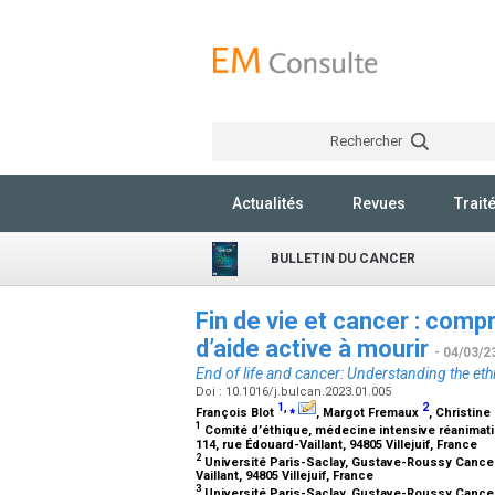
Rechercher
Actualités
Revues
Trait
BULLETIN DU CANCER
Fin de vie et cancer : com
d’aide active à mourir
- 04/03/2
End of life and cancer: Understanding the ethi
Doi : 10.1016/j.bulcan.2023.01.005
1
,
⁎
2
François Blot
, Margot Fremaux
, Christin
1
Comité d’éthique, médecine intensive réanimatio
114, rue Édouard-Vaillant, 94805 Villejuif, France
2
Université Paris-Saclay, Gustave-Roussy Cancer
Vaillant, 94805 Villejuif, France
3
Université Paris-Saclay, Gustave-Roussy Cancer