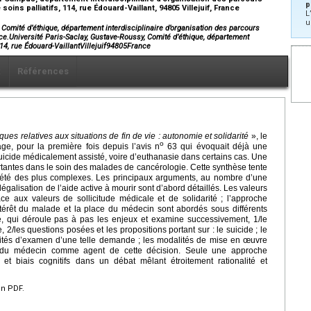
p
ns palliatifs, 114, rue Édouard-Vaillant, 94805 Villejuif, France
L
u
, Comité d’éthique, département interdisciplinaire d’organisation des parcours
ance.Université Paris-Saclay, Gustave-Roussy, Comité d’éthique, département
114, rue Édouard-VaillantVillejuif94805France
x
Références
ques relatives aux situations de fin de vie : autonomie et solidarité
», le
o
ge, pour la première fois depuis l’avis n
63 qui évoquait déjà une
suicide médicalement assisté, voire d’euthanasie dans certains cas. Une
rtantes dans le soin des malades de cancérologie. Cette synthèse tente
ociété des plus complexes. Les principaux arguments, au nombre d’une
légalisation de l’aide active à mourir sont d’abord détaillés. Les valeurs
ce aux valeurs de sollicitude médicale et de solidarité ; l’approche
; l’intérêt du malade et la place du médecin sont abordés sous différents
sé, qui déroule pas à pas les enjeux et examine successivement, 1/le
 2/les questions posées et les propositions portant sur : le suicide ; le
alités d’examen d’une telle demande ; les modalités de mise en œuvre
ce du médecin comme agent de cette décision. Seule une approche
et biais cognitifs dans un débat mêlant étroitement rationalité et
en PDF.