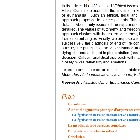
In its advice No. 139 entitled “
Ethical issues 
Ethics Committee opens for the first time in F
or euthanasia). Such an ethical, legal and
approach proposed to cancer patients. This cla
debate. About thirty issues of the supporters 
detailed. The values of autonomy and freedom a
approach clashes with the collective interest; 
from different angles. Finally, we propose a r
successively the diagnosis of end of life co
suicide; the principle of active assistance in
dying; the modalities of implementation (assis
decision. Only an analytical approach will ma
closely mixes rationality and emotions.
Le texte complet de cet article est disponible 
Mots clés :
Aide médicale active à mourir, Eut
Keywords :
Assisted dying, Euthanasia, Cancer
Plan
Introduction
Autant d’arguments pour que d’arguments con
La légalisation de l’aide médicale active à mourir 
La légalisation de l’aide médicale active à mourir 
La mobilisation de concepts complexes
Proposition d’un chemin réflexif
Conclusion