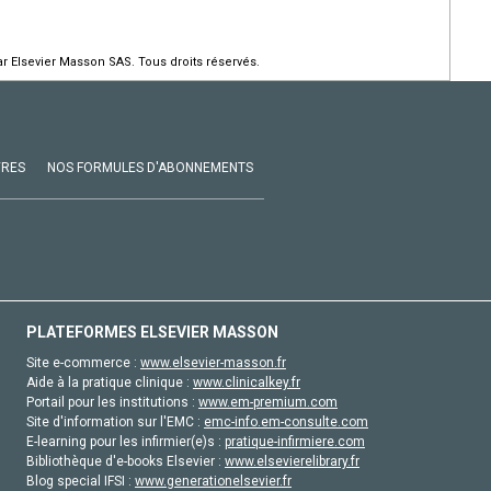
r Elsevier Masson SAS. Tous droits réservés.
VRES
NOS FORMULES D'ABONNEMENTS
PLATEFORMES ELSEVIER MASSON
Site e-commerce :
www.elsevier-masson.fr
Aide à la pratique clinique :
www.clinicalkey.fr
Portail pour les institutions :
www.em-premium.com
Site d'information sur l'EMC :
emc-info.em-consulte.com
E-learning pour les infirmier(e)s :
pratique-infirmiere.com
Bibliothèque d'e-books Elsevier :
www.elsevierelibrary.fr
Blog special IFSI :
www.generationelsevier.fr