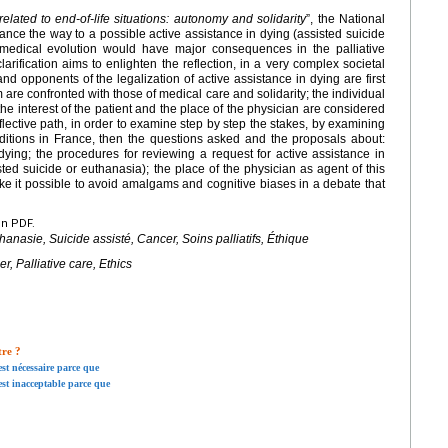
related to end-of-life situations: autonomy and solidarity
”, the National
rance the way to a possible active assistance in dying (assisted suicide
 medical evolution would have major consequences in the palliative
rification aims to enlighten the reflection, in a very complex societal
and opponents of the legalization of active assistance in dying are first
re confronted with those of medical care and solidarity; the individual
the interest of the patient and the place of the physician are considered
eflective path, in order to examine step by step the stakes, by examining
nditions in France, then the questions asked and the proposals about:
 dying; the procedures for reviewing a request for active assistance in
ted suicide or euthanasia); the place of the physician as agent of this
ke it possible to avoid amalgams and cognitive biases in a debate that
en PDF.
hanasie, Suicide assisté, Cancer, Soins palliatifs, Éthique
, Palliative care, Ethics
tre ?
est nécessaire parce que
est inacceptable parce que