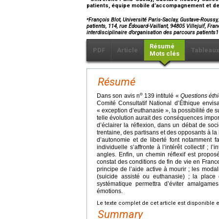
patients, équipe mobile d’accompagnement et de soi
⁎
François Blot, Université Paris-Saclay, Gustave-Roussy
patients, 114, rue Édouard-Vaillant, 94805 Villejuif, Fr
interdisciplinaire d’organisation des parcours patients
Résumé
PDF
Article
Tableau
Mots clés
Résumé
o
Dans son avis n
139 intitulé «
Questions éthi
Comité Consultatif National d’Éthique envisa
« exception d’euthanasie », la possibilité de 
telle évolution aurait des conséquences impo
d’éclairer la réflexion, dans un débat de s
trentaine, des partisans et des opposants à la 
d’autonomie et de liberté font notamment fa
individuelle s’affronte à l’intérêt collectif 
angles. Enfin, un chemin réflexif est propo
constat des conditions de fin de vie en France,
principe de l’aide active à mourir ; les mod
(suicide assisté ou euthanasie) ; la pla
systématique permettra d’éviter amalgames 
émotions.
Le texte complet de cet article est disponible 
Summary