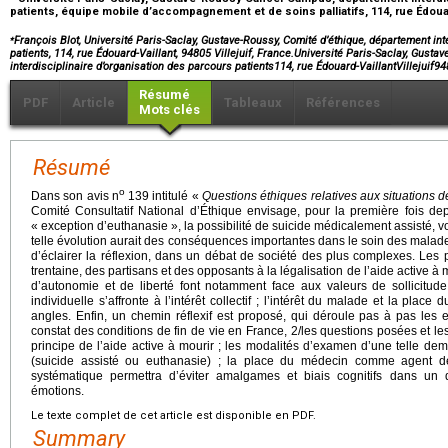
patients, équipe mobile d’accompagnement et de soins palliatifs, 114, rue Édouard
⁎
François Blot, Université Paris-Saclay, Gustave-Roussy, Comité d’éthique, département int
patients, 114, rue Édouard-Vaillant, 94805 Villejuif, France.Université Paris-Saclay, Gusta
interdisciplinaire d’organisation des parcours patients114, rue Édouard-VaillantVillejuif
Résumé
PDF
Article
Tableaux
Références
Mots clés
Résumé
o
Dans son avis n
139 intitulé «
Questions éthiques relatives aux situations de
Comité Consultatif National d’Éthique envisage, pour la première fois dep
« exception d’euthanasie », la possibilité de suicide médicalement assisté, 
telle évolution aurait des conséquences importantes dans le soin des malad
d’éclairer la réflexion, dans un débat de société des plus complexes. Le
trentaine, des partisans et des opposants à la légalisation de l’aide active à 
d’autonomie et de liberté font notamment face aux valeurs de sollicitude
individuelle s’affronte à l’intérêt collectif ; l’intérêt du malade et la plac
angles. Enfin, un chemin réflexif est proposé, qui déroule pas à pas les
constat des conditions de fin de vie en France, 2/les questions posées et les 
principe de l’aide active à mourir ; les modalités d’examen d’une telle d
(suicide assisté ou euthanasie) ; la place du médecin comme agent d
systématique permettra d’éviter amalgames et biais cognitifs dans un d
émotions.
Le texte complet de cet article est disponible en PDF.
Summary