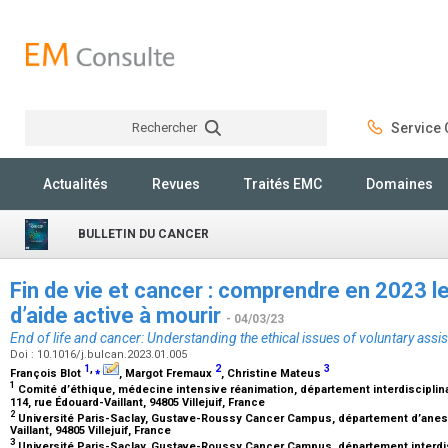
Rechercher
Service C
Rechercher
Actualités
Revues
Traités EMC
Domaines
BULLETIN DU CANCER
Fin de vie et cancer : comprendre en 2023 
d’aide active à mourir
- 04/03/23
End of life and cancer: Understanding the ethical issues of voluntary assi
Doi : 10.1016/j.bulcan.2023.01.005
1
,
⁎
2
3
François Blot
, Margot Fremaux
, Christine Mateus
1
Comité d’éthique, médecine intensive réanimation, département interdisciplina
114, rue Édouard-Vaillant, 94805 Villejuif, France
2
Université Paris-Saclay, Gustave-Roussy Cancer Campus, département d’anesth
Vaillant, 94805 Villejuif, France
3
Université Paris-Saclay, Gustave-Roussy Cancer Campus, département interdis