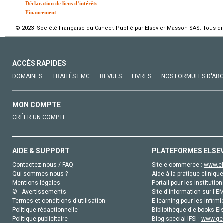
Déclaration de liens d’intérêts
Financement
© 2023 Société Française du Cancer. Publié par Elsevier Masson SAS. Tous dro
ACCÈS RAPIDES
DOMAINES
TRAITÉS EMC
REVUES
LIVRES
NOS FORMULES D'AB
MON COMPTE
CRÉER UN COMPTE
AIDE & SUPPORT
PLATEFORMES ELSE
Contactez-nous / FAQ
Site e-commerce :
www.el
Qui sommes-nous ?
Aide à la pratique clinique
Mentions légales
Portail pour les institution
© - Avertissements
Site d'information sur l'E
Termes et conditions d'utilisation
E-learning pour les infirmi
Politique rédactionnelle
Bibliothèque d'e-books Els
Politique publicitaire
Blog special IFSI :
www.gen