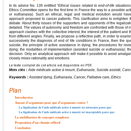
In its advice No. 139 entitled “
Ethical issues related to end-of-life situatio
Ethics Committee opens for the first time in France the way to a possible act
or euthanasia). Such an ethical, legal and medical evolution would hav
approach proposed to cancer patients. This clarification aims to enlighten t
debate. About thirty issues of the supporters and opponents of the legalizatio
detailed. The values of autonomy and freedom are confronted with those of me
approach clashes with the collective interest; the interest of the patient and
from different angles. Finally, we propose a reflective path, in order to exam
successively the diagnosis of end of life conditions in France, then the q
suicide; the principle of active assistance in dying; the procedures for rev
dying; the modalities of implementation (assisted suicide or euthanasia); th
decision. Only an analytical approach will make it possible to avoid amalga
closely mixes rationality and emotions.
Le texte complet de cet article est disponible en PDF.
Mots clés :
Aide médicale active à mourir, Euthanasie, Suicide assisté, Cancer
Keywords :
Assisted dying, Euthanasia, Cancer, Palliative care, Ethics
Plan
Introduction
Autant d’arguments pour que d’arguments contre ?
La légalisation de l’aide médicale active à mourir est nécessaire parce que
La légalisation de l’aide médicale active à mourir est inacceptable parce que
La mobilisation de concepts complexes
Proposition d’un chemin réflexif
Conclusion