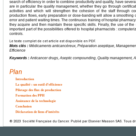
search of efficiency in order to combine productivity and quality, have severa
are in particular the quality management, whether they go through certificati
activities and which will strengthen the cohesion of the staff through
production flows, early preparation or dose-banding will allow a smoothing of
error and patient waiting times. The continuous training of hospital pharmacy 
they acquire and then maintain these specific skills. Finally, the use of th
important part of the possibilities offered to hospital pharmacists : computer
controls.
Le texte complet de cet article est disponible en PDF.
Mots clés :
Médicaments anticancéreux, Préparation aseptique, Management 
Efficience
Keywords :
Anticancer drugs, Aseptic compounding, Quality management, Au
Plan
Introduction
La qualité : un outil d’efficience
Pilotage des flux de production
Formation des PPH
Assistance de la technologie
Conclusion
Déclaration de liens d’intérêts
© 2023 Société Française du Cancer. Publié par Elsevier Masson SAS. Tous dro