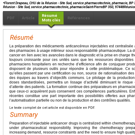
⁎
Florent Drapeau, CHU de la Réunion - Site Sud, service pharmacotechnie, pharmacie, BP 
Réunion - Site Sud, service pharmacotechnie, pharmacieSaint-PierreBP 350, 97448Réunio
Résumé
PDF
Article
Références
Mots clés
Résumé
La préparation des médicaments anticancéreux injectables est centralisée
des pharmacies à usage intérieur sous responsabilité pharmaceutique. La d
cancer en lien avec les avancées dans le diagnostic et la prise en charge t
toujours croissante pour ces unités sans que les ressources disponibles
pharmaciens hospitaliers en recherche d’efficience afin de conjuguer product
disposent de plusieurs outils pour répondre à cette problématique. Ce 
qu’elles passent par une certification ou non, source de rationalisation des 
des équipes au travers d’objectifs communs. Le pilotage de la productio
doses standardisées, permettra un lissage d’activité diminuant le risqu
d’attente des patients. La formation continue des préparateurs en pharmacie 
que ceux-ci acquièrent puis conservent ces compétences particulières. Enfi
récentes constitue une part importante des possibilités offertes aux pharm
l’automatisation partielle ou non de la production et des contrôles qualités.
Le texte complet de cet article est disponible en PDF.
Summary
Preparation of injectable anticancer drugs is centralized within chemotherap
under pharmaceutical responsibility. Improving the chemotherapy prepar
increasing demand, resource constraints and the need to ensure high quality