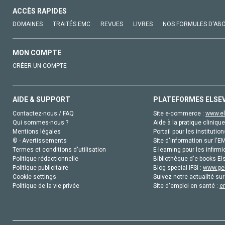
ACCÈS RAPIDES
DOMAINES
TRAITÉS EMC
REVUES
LIVRES
NOS FORMULES D'AB
MON COMPTE
CRÉER UN COMPTE
AIDE & SUPPORT
PLATEFORMES ELSE
Contactez-nous / FAQ
Site e-commerce :
www.el
Qui sommes-nous ?
Aide à la pratique clinique
Mentions légales
Portail pour les institution
© - Avertissements
Site d'information sur l'E
Termes et conditions d'utilisation
E-learning pour les infirmi
Politique rédactionnelle
Bibliothèque d'e-books Els
Politique publicitaire
Blog special IFSI :
www.gen
Cookie settings
Suivez notre actualité sur
Politique de la vie privée
Site d'emploi en santé :
e