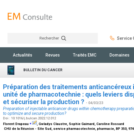
Rechercher
Service C
Rechercher
Actualités
Revues
Traités EMC
Domaines
BULLETIN DU CANCER
Préparation des traitements anticancéreux i
unité de pharmacotechnie : quels leviers di
et sécuriser la production ?
- 04/03/23
Preparation of injectable anticancer drugs within chemotherapy preparation
to optimize and secure production?
Doi : 10.1016/j.bulcan.2022.12.012
⁎
Florent Drapeau
, Gwladys Claustre, Sophie Gaimard, Caroline Rossard
CHU de la Réunion - Site Sud, service pharmacotechnie, pharmacie, BP 350, 974