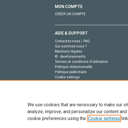
MON COMPTE
CRÉER UN COMPTE
AIDE & SUPPORT
Contactez-nous / FAQ
Qui sommes-nous ?
Mentions légales
© - Avertissements
Termes et conditions d'utilisation
Politique rédactionnelle
Politique publicitaire
Cookie settings
Politique de la vie privée
We use cookies that are necessary to make our si
analyze, improve, and personalize our content and
cookie preferences using the
Cookie settings
link
Tout le contenu de ce site: Copyright © 2026 Else
de données, a la formation en IA et aux technol