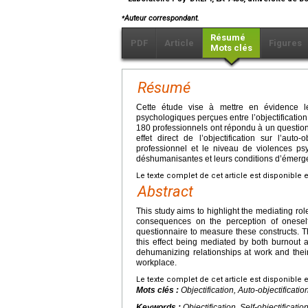
⁎
Auteur correspondant.
Résumé
PDF
Article
Figures
Mots clés
Résumé
Cette étude vise à mettre en évidence le
psychologiques perçues entre l’objectification
180 professionnels ont répondu à un questionn
effet direct de l’objectification sur l’auto
professionnel et le niveau de violences psyc
déshumanisantes et leurs conditions d’émerg
Le texte complet de cet article est disponible 
Abstract
This study aims to highlight the mediating rol
consequences on the perception of oneself
questionnaire to measure these constructs. The 
this effect being mediated by both burnout a
dehumanizing relationships at work and their
workplace.
Le texte complet de cet article est disponible 
Mots clés :
Objectification, Auto-objectificat
Keywords :
Objectification, Self-objectificati