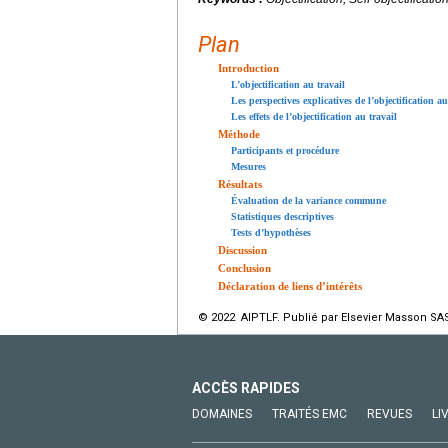
Plan
Introduction
L’objectification au travail
Les perspectives explicatives de l’objectification au
Les effets de l’objectification au travail
Méthode
Participants et procédure
Mesures
Résultats
Évaluation de la variance commune
Statistiques descriptives
Tests d’hypothèses
Discussion
Conclusion
Déclaration de liens d’intérêts
© 2022 AIPTLF. Publié par Elsevier Masson SAS
ACCÈS RAPIDES
DOMAINES
TRAITÉS EMC
REVUES
LI