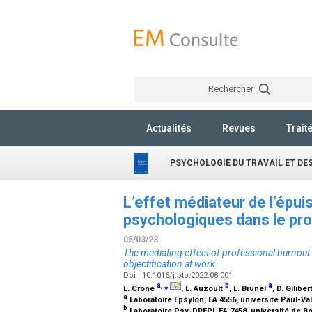
Rechercher
Actualités
Revues
Trait
PSYCHOLOGIE DU TRAVAIL ET DE
L’effet médiateur de l’épu
psychologiques dans le proc
05/03/23
The mediating effect of professional burnout 
objectification at work
Doi : 10.1016/j.pto.2022.08.001
a
,
⁎
b
a
L. Crone
, L. Auzoult
, L. Brunel
, D. Giliber
a
Laboratoire Epsylon, EA 4556, université Paul-Val
b
Laboratoire Psy-DREPI, EA 7458, université de B