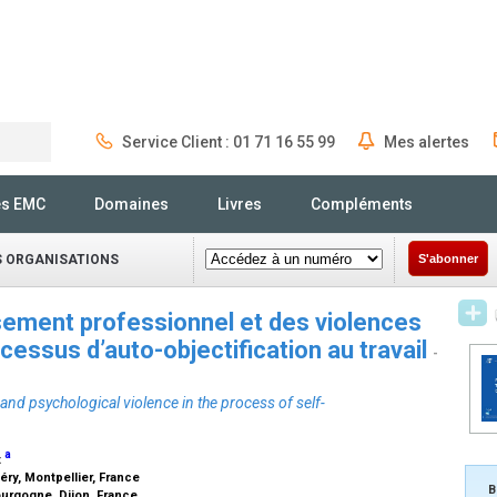
Service Client : 01 71 16 55 99
Mes alertes
Rechercher
és EMC
Domaines
Livres
Compléments
S ORGANISATIONS
S'abonner
isement professionnel et des violences
essus d’auto-objectification au travail
-
and psychological violence in the process of self-
a
t
éry, Montpellier, France
B
ourgogne, Dijon, France