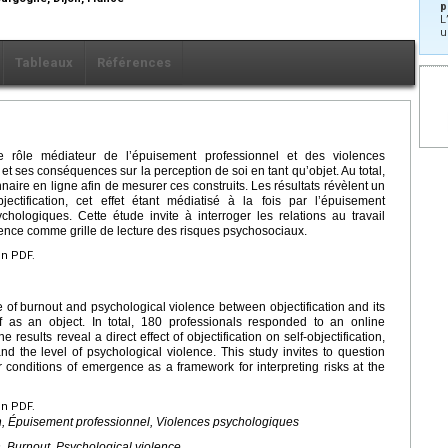
p
L
u
Tableaux
Références
 rôle médiateur de l’épuisement professionnel et des violences
 et ses conséquences sur la perception de soi en tant qu’objet. Au total,
aire en ligne afin de mesurer ces construits. Les résultats révèlent un
-objectification, cet effet étant médiatisé à la fois par l’épuisement
hologiques. Cette étude invite à interroger les relations au travail
ence comme grille de lecture des risques psychosociaux.
en PDF.
e of burnout and psychological violence between objectification and its
 as an object. In total, 180 professionals responded to an online
results reveal a direct effect of objectification on self-objectification,
nd the level of psychological violence. This study invites to question
 conditions of emergence as a framework for interpreting risks at the
en PDF.
ion, Épuisement professionnel, Violences psychologiques
on, Burnout, Psychological violence