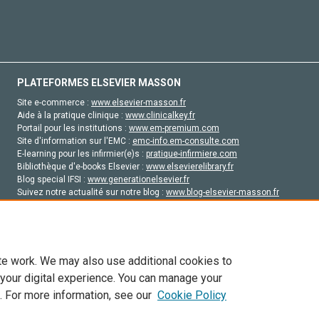
PLATEFORMES ELSEVIER MASSON
Site e-commerce :
www.elsevier-masson.fr
Aide à la pratique clinique :
www.clinicalkey.fr
Portail pour les institutions :
www.em-premium.com
Site d'information sur l'EMC :
emc-info.em-consulte.com
E-learning pour les infirmier(e)s :
pratique-infirmiere.com
Bibliothèque d'e-books Elsevier :
www.elsevierelibrary.fr
Blog special IFSI :
www.generationelsevier.fr
Suivez notre actualité sur notre blog :
www.blog-elsevier-masson.fr
Site d'emploi en santé :
emploisante.com
te work. We may also use additional cookies to
 your digital experience. You can manage your
. For more information, see our
Cookie Policy
vier, ses concédants de licence et ses contributeurs. Tout les droits sont réservés, y 
ogies similaires. Pour tout contenu en libre accès, les conditions de licence Creati