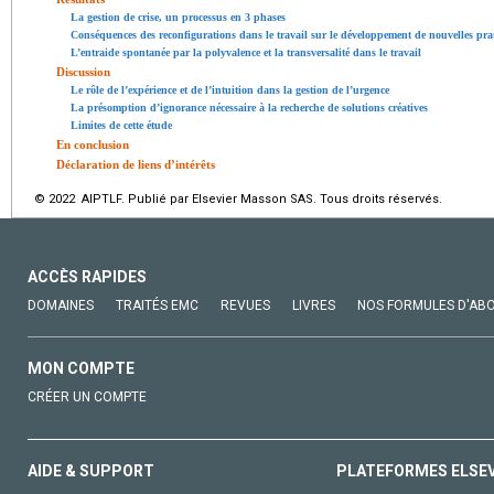
La gestion de crise, un processus en 3 phases
Conséquences des reconfigurations dans le travail sur le développement de nouvelles prat
L’entraide spontanée par la polyvalence et la transversalité dans le travail
Discussion
Le rôle de l’expérience et de l’intuition dans la gestion de l’urgence
La présomption d’ignorance nécessaire à la recherche de solutions créatives
Limites de cette étude
En conclusion
Déclaration de liens d’intérêts
© 2022 AIPTLF. Publié par Elsevier Masson SAS. Tous droits réservés.
ACCÈS RAPIDES
DOMAINES
TRAITÉS EMC
REVUES
LIVRES
NOS FORMULES D'AB
MON COMPTE
CRÉER UN COMPTE
AIDE & SUPPORT
PLATEFORMES ELSE