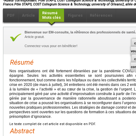
Auteur correspondant. Pôle STAPS, COST Collegium Science & Technology, university of Or
France.Pôle STAPS, COST Collegium Science & Technology, university of Orleans2, allée
Résumé
PDF
Article
Figures
Références
Mots clés
Bienvenue sur EM-consulte, la référence des professionnels de santé.
Article gratuit.
c
Connectez-vous pour en bénéficier!
vo
Résumé
co
Nos organisations ont été fortement ébranlées par la pandémie COVID-
épargné. Seules les activités essentielles se sont poursuivies afi
fonctionnement, tout comme dans les hôpitaux ou dans les collectivités territ
crise en 2020 (de mars à juillet), 34 entretiens ont été menés dans ces 2 enti
à la lumière de « l’activité » et au cœur de la crise, la gestion de l’urgent. 
principalement géré par une activité d’improvisation construite à partir de l’int
gérée par la gouvernance de manière rationnelle aboutissant a posterio
situation de crise a poussé les organisations à se reconfigurer dans l’urgen
nouvelles pratiques professionnelles. Les stratégies de
damage control
et de
perspectives sont ouvertes sur les questions de formation à ces situations 
présomption d’ignorance.
Le texte complet de cet article est disponible en PDF.
Abstract