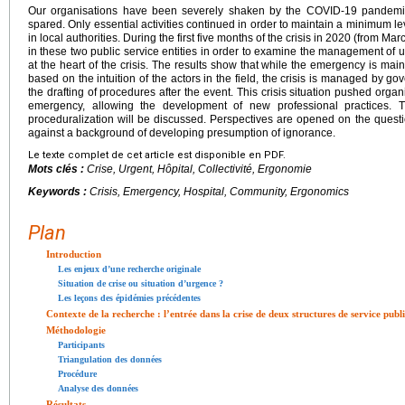
Our organisations have been severely shaken by the COVID-19 pandemi
spared. Only essential activities continued in order to maintain a minimum level
in local authorities. During the first five months of the crisis in 2020 (from M
in these two public service entities in order to examine the management of urg
at the heart of the crisis. The results show that while the emergency is mai
based on the intuition of the actors in the field, the crisis is managed by g
the drafting of procedures after the event. This crisis situation pushed orga
emergency, allowing the development of new professional practices. 
proceduralization will be discussed. Perspectives are opened on the question
against a background of developing presumption of ignorance.
Le texte complet de cet article est disponible en PDF.
Mots clés :
Crise, Urgent, Hôpital, Collectivité, Ergonomie
Keywords :
Crisis, Emergency, Hospital, Community, Ergonomics
Plan
Introduction
Les enjeux d’une recherche originale
Situation de crise ou situation d’urgence ?
Les leçons des épidémies précédentes
Contexte de la recherche : l’entrée dans la crise de deux structures de service publ
Méthodologie
Participants
Triangulation des données
Procédure
Analyse des données
Résultats