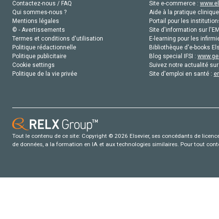
Contactez-nous / FAQ
Site e-commerce :
www.el
Qui sommes-nous ?
Aide à la pratique clinique
Mentions légales
Portail pour les institution
© - Avertissements
Site d'information sur l'E
Termes et conditions d'utilisation
E-learning pour les infirmi
Politique rédactionnelle
Bibliothèque d'e-books Els
Politique publicitaire
Blog special IFSI :
www.gen
Cookie settings
Suivez notre actualité sur
Politique de la vie privée
Site d'emploi en santé :
e
Tout le contenu de ce site: Copyright © 2026 Elsevier, ses concédants de licence e
de données, a la formation en IA et aux technologies similaires. Pour tout con