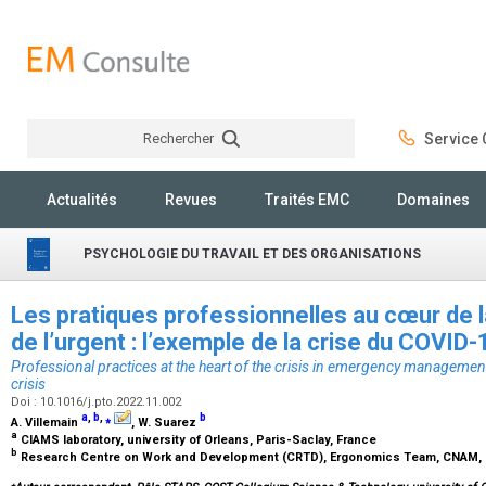
Rechercher
Service C
Rechercher
Actualités
Revues
Traités EMC
Domaines
PSYCHOLOGIE DU TRAVAIL ET DES ORGANISATIONS
Les pratiques professionnelles au cœur de l
de l’urgent : l’exemple de la crise du COVID
Professional practices at the heart of the crisis in emergency manageme
crisis
Doi : 10.1016/j.pto.2022.11.002
a
,
b
,
⁎
b
A. Villemain
, W. Suarez
a
CIAMS laboratory, university of Orleans, Paris-Saclay, France
b
Research Centre on Work and Development (CRTD), Ergonomics Team, CNAM, 
⁎