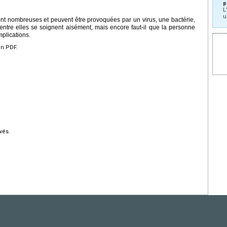
p
L
u
ont nombreuses et peuvent être provoquées par un virus, une bactérie,
ntre elles se soignent aisément, mais encore faut-il que la personne
plications.
en PDF.
vés.