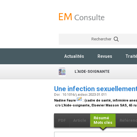
Rechercher
Actualités
Revues
Trait
L'AIDE-SOIGNANTE
Une infection sexuellemen
Doi : 10.1016/j.aidsoi.2023.01.011
Nadine Faure
:
(cadre de santé, infirmière ane
c/o L’Aide-soignante, Elsevier Masson SAS, 65 r
Résumé
PDF
Article
Référen
Mots clés