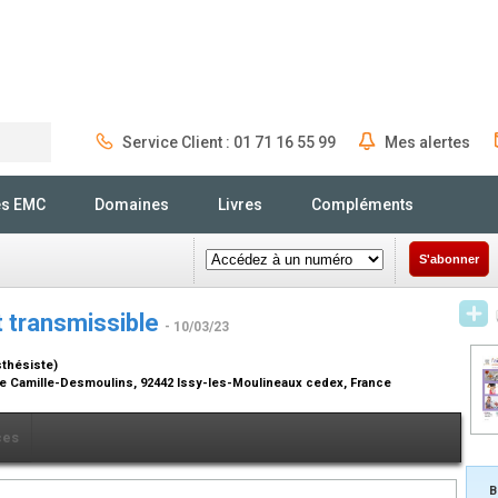
Service Client : 01 71 16 55 99
Mes alertes
Rechercher
és EMC
Domaines
Livres
Compléments
S'abonner
t transmissible
- 10/03/23
sthésiste)
ue Camille-Desmoulins, 92442 Issy-les-Moulineaux cedex, France
ces
B