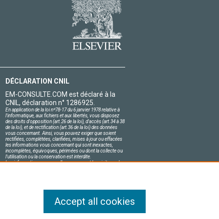
DÉCLARATION CNIL
EM-CONSULTE.COM est déclaré à la
CNIL, déclaration n° 1286925.
En application de la loi nº78-17 du 6 janvier 1978 relative à
l'informatique, aux fichiers et aux libertés, vous disposez
des droits d'opposition (art.26 de la loi), d'accès (art.34 à 38
de la loi), et de rectification (art.36 de la loi) des données
vous concernant. Ainsi, vous pouvez exiger que soient
rectifiées, complétées, clarifiées, mises à jour ou effacées
les informations vous concernant qui sont inexactes,
incomplètes, équivoques, périmées ou dont la collecte ou
l'utilisation ou la conservation est interdite.
Les informations personnelles concernant les visiteurs de
notre site, y compris leur identité, sont confidentielles.
Le responsable du site s'engage sur l'honneur à respecter
les conditions légales de confidentialité applicables en
France et à ne pas divulguer ces informations à des tiers.
Accept all cookies