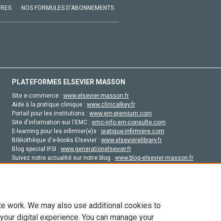
VRES
NOS FORMULES D'ABONNEMENTS
PLATEFORMES ELSEVIER MASSON
Site e-commerce :
www.elsevier-masson.fr
Aide à la pratique clinique :
www.clinicalkey.fr
Portail pour les institutions :
www.em-premium.com
Site d'information sur l'EMC :
emc-info.em-consulte.com
E-learning pour les infirmier(e)s :
pratique-infirmiere.com
Bibliothèque d'e-books Elsevier :
www.elsevierelibrary.fr
Blog special IFSI :
www.generationelsevier.fr
Suivez notre actualité sur notre blog :
www.blog-elsevier-masson.fr
Site d'emploi en santé :
emploisante.com
te work. We may also use additional cookies to
 your digital experience. You can manage your