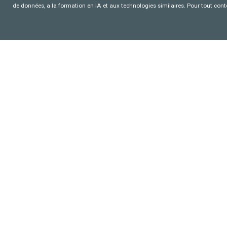
de données, a la formation en IA et aux technologies similaires. Pour tout con