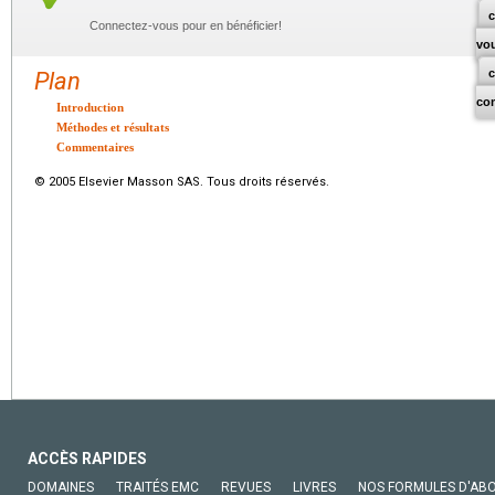
c
Connectez-vous pour en bénéficier!
vo
Plan
co
Introduction
Méthodes et résultats
Commentaires
© 2005 Elsevier Masson SAS. Tous droits réservés.
ACCÈS RAPIDES
DOMAINES
TRAITÉS EMC
REVUES
LIVRES
NOS FORMULES D'AB