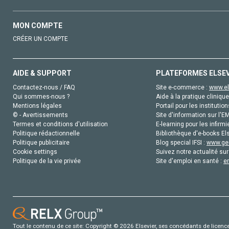
MON COMPTE
CRÉER UN COMPTE
AIDE & SUPPORT
PLATEFORMES ELSE
Contactez-nous / FAQ
Site e-commerce :
www.el
Qui sommes-nous ?
Aide à la pratique clinique
Mentions légales
Portail pour les institution
© - Avertissements
Site d'information sur l'E
Termes et conditions d'utilisation
E-learning pour les infirmi
Politique rédactionnelle
Bibliothèque d'e-books Els
Politique publicitaire
Blog special IFSI :
www.gen
Cookie settings
Suivez notre actualité sur
Politique de la vie privée
Site d'emploi en santé :
e
Tout le contenu de ce site: Copyright © 2026 Elsevier, ses concédants de licence e