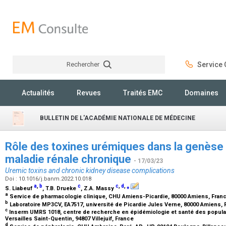
Rechercher
Service C
Rechercher
Actualités
Revues
Traités EMC
Domaines
BULLETIN DE L'ACADÉMIE NATIONALE DE MÉDECINE
Rôle des toxines urémiques dans la genèse 
maladie rénale chronique
- 17/03/23
Uremic toxins and chronic kidney disease complications
Doi : 10.1016/j.banm.2022.10.018
a
,
b
c
c
,
d
,
⁎
S. Liabeuf
, T.B. Drueke
, Z.A. Massy
a
Service de pharmacologie clinique, CHU Amiens-Picardie, 80000 Amiens, Fran
b
Laboratoire MP3CV, EA7517, université de Picardie Jules Verne, 80000 Amiens,
c
Inserm UMRS 1018, centre de recherche en épidémiologie et santé des populati
Versailles Saint-Quentin, 94807 Villejuif, France
d