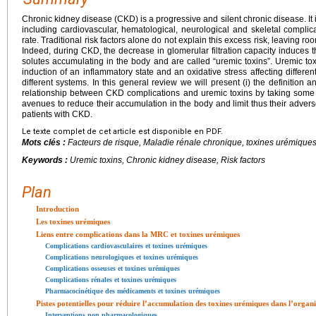
Chronic kidney disease (CKD) is a progressive and silent chronic disease. It 
including cardiovascular, hematological, neurological and skeletal complic
rate. Traditional risk factors alone do not explain this excess risk, leaving roo
Indeed, during CKD, the decrease in glomerular filtration capacity induces 
solutes accumulating in the body and are called “uremic toxins”. Uremic toxi
induction of an inflammatory state and an oxidative stress affecting different
different systems. In this general review we will present (i) the definition and
relationship between CKD complications and uremic toxins by taking some e
avenues to reduce their accumulation in the body and limit thus their advers
patients with CKD.
Le texte complet de cet article est disponible en PDF.
Mots clés :
Facteurs de risque, Maladie rénale chronique, toxines urémique
Keywords :
Uremic toxins, Chronic kidney disease, Risk factors
Plan
Introduction
Les toxines urémiques
Liens entre complications dans la MRC et toxines urémiques
Complications cardiovasculaires et toxines urémiques
Complications neurologiques et toxines urémiques
Complications osseuses et toxines urémiques
Complications rénales et toxines urémiques
Pharmacocinétique des médicaments et toxines urémiques
Pistes potentielles pour réduire l’accumulation des toxines urémiques dans l’organ
Interventions non pharmacologiques