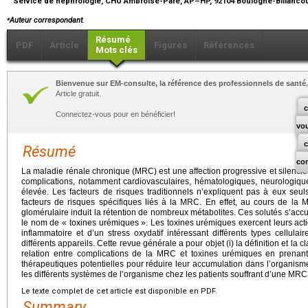
Service de néphrologie, CHU Ambroise-Paré, AP–HP, 92104 Boulogne-Billancou
⁎
Auteur correspondant.
Résumé
PDF
Article
Figures
Références
Mots clés
Bienvenue sur EM-consulte, la référence des professionnels de santé.
Article gratuit.
c
Connectez-vous pour en bénéficier!
vo
Résumé
co
La maladie rénale chronique (MRC) est une affection progressive et silen
complications, notamment cardiovasculaires, hématologiques, neurologique
élevée. Les facteurs de risques traditionnels n’expliquent pas à eux seuls
facteurs de risques spécifiques liés à la MRC. En effet, au cours de la MR
glomérulaire induit la rétention de nombreux métabolites. Ces solutés s’ac
le nom de « toxines urémiques ». Les toxines urémiques exercent leurs actio
inflammatoire et d’un stress oxydatif intéressant différents types cellulai
différents appareils. Cette revue générale a pour objet (i) la définition et la cl
relation entre complications de la MRC et toxines urémiques en prenant
thérapeutiques potentielles pour réduire leur accumulation dans l’organisme e
les différents systèmes de l’organisme chez les patients souffrant d’une MRC
Le texte complet de cet article est disponible en PDF.
Summary