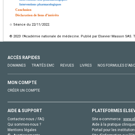
Interventions pharmacologiques
Conclusion
Déclaration de liens d’intérêts
☆
Séance du 22/11/2022.
© 2023 l'Académie nationale de médecine. Publié par Elsevier Masson SAS. To
ACCÈS RAPIDES
DOMAINES
TRAITÉS EMC
REVUES
LIVRES
NOS FORMULES D'AB
MON COMPTE
CRÉER UN COMPTE
AIDE & SUPPORT
PLATEFORMES ELSE
Contactez-nous / FAQ
Site e-commerce :
www.el
Qui sommes-nous ?
Aide à la pratique clinique
Mentions légales
Portail pour les institution