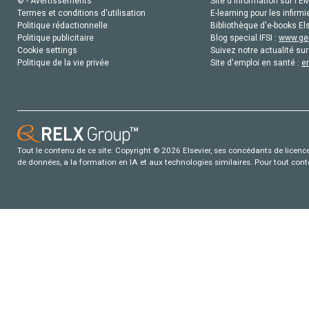
© - Avertissements
Site d'information sur l'E
Termes et conditions d'utilisation
E-learning pour les infirmi
Politique rédactionnelle
Bibliothèque d'e-books Els
Politique publicitaire
Blog special IFSI :
www.gen
Cookie settings
Suivez notre actualité sur
Politique de la vie privée
Site d'emploi en santé :
e
Tout le contenu de ce site: Copyright © 2026 Elsevier, ses concédants de licence e
de données, a la formation en IA et aux technologies similaires. Pour tout con