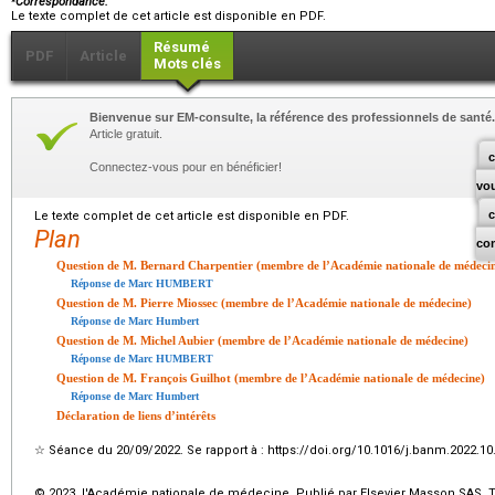
Correspondance.
Le texte complet de cet article est disponible en PDF.
Résumé
PDF
Article
Mots clés
Bienvenue sur EM-consulte, la référence des professionnels de santé.
Article gratuit.
c
Connectez-vous pour en bénéficier!
vo
Le texte complet de cet article est disponible en PDF.
Plan
co
Question de M. Bernard Charpentier (membre de l’Académie nationale de médeci
Réponse de Marc HUMBERT
Question de M. Pierre Miossec (membre de l’Académie nationale de médecine)
Réponse de Marc Humbert
Question de M. Michel Aubier (membre de l’Académie nationale de médecine)
Réponse de Marc HUMBERT
Question de M. François Guilhot (membre de l’Académie nationale de médecine)
Réponse de Marc Humbert
Déclaration de liens d’intérêts
☆
Séance du 20/09/2022. Se rapport à : https://doi.org/10.1016/j.banm.2022.10
© 2023 l'Académie nationale de médecine. Publié par Elsevier Masson SAS. To