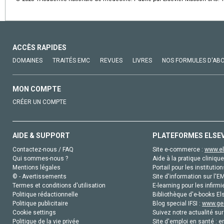
ACCÈS RAPIDES
DOMAINES
TRAITÉS EMC
REVUES
LIVRES
NOS FORMULES D'AB
MON COMPTE
CRÉER UN COMPTE
AIDE & SUPPORT
PLATEFORMES ELSE
Contactez-nous / FAQ
Site e-commerce :
www.el
Qui sommes-nous ?
Aide à la pratique clinique
Mentions légales
Portail pour les institution
© - Avertissements
Site d'information sur l'E
Termes et conditions d'utilisation
E-learning pour les infirmi
Politique rédactionnelle
Bibliothèque d'e-books Els
Politique publicitaire
Blog special IFSI :
www.gen
Cookie settings
Suivez notre actualité sur
Politique de la vie privée
Site d'emploi en santé :
e