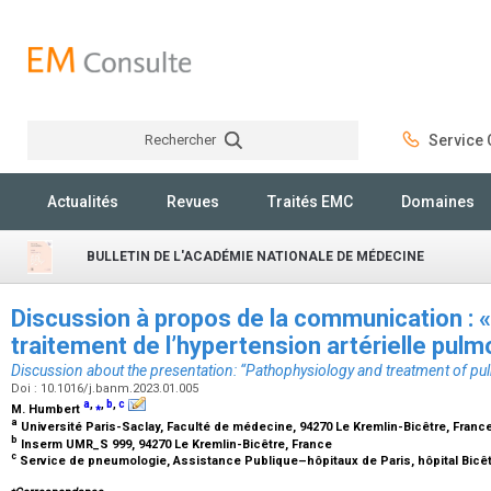
Rechercher
Service C
Rechercher
Actualités
Revues
Traités EMC
Domaines
BULLETIN DE L'ACADÉMIE NATIONALE DE MÉDECINE
Discussion à propos de la communication : 
traitement de l’hypertension artérielle pulm
Discussion about the presentation: “Pathophysiology and treatment of p
Doi : 10.1016/j.banm.2023.01.005
a
,
⁎
,
b
,
c
M. Humbert
a
Université Paris-Saclay, Faculté de médecine, 94270 Le Kremlin-Bicêtre, Franc
b
Inserm UMR_S 999, 94270 Le Kremlin-Bicêtre, France
c
Service de pneumologie, Assistance Publique–hôpitaux de Paris, hôpital Bicêt
⁎